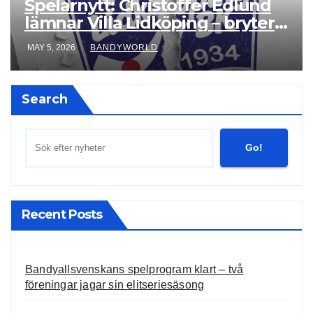
Spelarnytt: Christoffer Edlund
lämnar Villa Lidköping – bryter
kontraktet ett år i förtid
MAY 5, 2026
BANDYWORLD
Search
Go!
Recent Posts
Bandyallsvenskans spelprogram klart – två
föreningar jagar sin elitseriesäsong