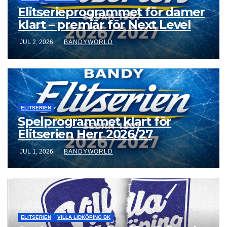
Elitserieprogrammet för damer
klart – premiär för Next Level
JUL 2, 2026
BANDYWORLD
ELITSERIEN
Spelprogrammet klart för
Elitserien Herr 2026/27
JUL 1, 2026
BANDYWORLD
ELITSERIEN
VILLA LIDKÖPING BK