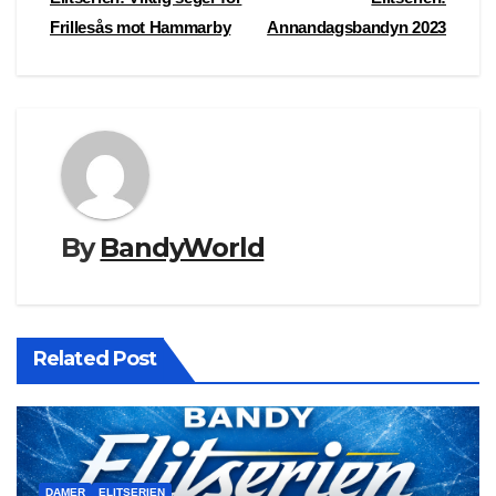
Post
Frillesås mot Hammarby
Annandagsbandyn 2023
navigation
By
BandyWorld
Related Post
DAMER
ELITSERIEN