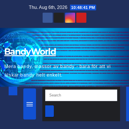
Skip
Thu. Aug 6th, 2026
10:48:42 PM
to
content
BandyWorld
Mera bandy, massor av bandy - bara för att vi
älskar bandy helt enkelt.