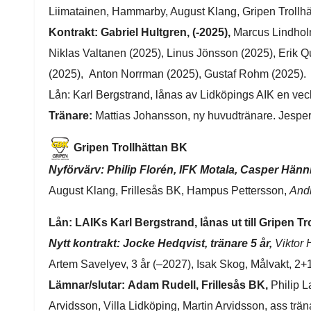
Liimatainen, Hammarby, August Klang, Gripen Trollhätta
Kontrakt:
Gabriel Hultgren, (-2025),
Marcus Lindholm
Niklas Valtanen (2025), Linus Jönsson (2025), Erik 
(2025), Anton Norrman (2025), Gustaf Rohm (2025).
Lån: Karl Bergstrand, lånas av Lidköpings AIK en ve
Tränare:
Mattias Johansson, ny huvudtränare. Jesper L
Gripen Trollhättan BK
Nyförvärv: Philip Florén, IFK Motala, Casper Hänn
August Klang, Frillesås BK, Hampus Pettersson,
Andr
Lån: LAIKs Karl Bergstrand, lånas ut till Gripen T
Nytt kontrakt: Jocke Hedqvist, tränare 5 år,
Viktor 
Artem Savelyev, 3 år (–2027), Isak Skog, Målvakt, 2+1
Lämnar/slutar:
Adam Rudell, Frillesås BK,
Philip L
Arvidsson, Villa Lidköping, Martin Arvidsson, ass trä