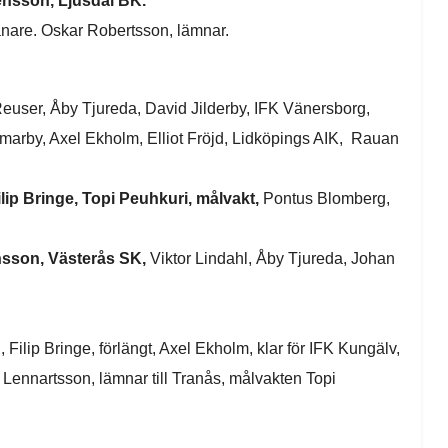
ensson, Ljusdal BK.
änare. Oskar Robertsson, lämnar.
ser, Åby Tjureda, David Jilderby, IFK Vänersborg,
arby, Axel Ekholm, Elliot Fröjd, Lidköpings AIK, Rauan
Filip Bringe, Topi Peuhkuri, målvakt,
Pontus Blomberg,
ansson, Västerås SK,
Viktor Lindahl, Åby Tjureda, Johan
ilip Bringe, förlängt, Axel Ekholm, klar för IFK Kungälv,
ip Lennartsson, lämnar till Tranås, målvakten Topi