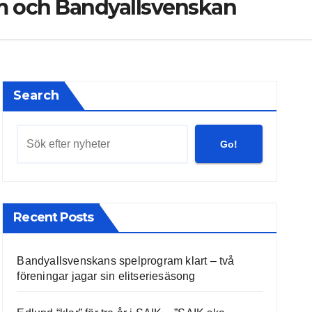
am och Bandyallsvenskan
Search
Go!
Recent Posts
Bandyallsvenskans spelprogram klart – två
föreningar jagar sin elitseriesäsong