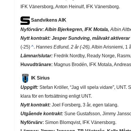
IFK Vänersborg, Anton Heinulf, IFK Vänersborg.
Sandvikens AIK
Nyförvärv: Albin Bjerkegren, IFK Motala,
Albin Altb
Nytt kontrakt: Jesper Sundving, målvakt aktiverar 
(-25)
^
.
Hannes Edlund, 2 år (-26),
Albin Arisniemi, 1 å
Lämnar/slutar:
Fredrik Nordby, Ready Norge, Rasmu
Huvudtränare:
Magnus Brodén, IFK Motala, Andreas 
IK Sirius
Uppgift:
Stefan Kröller, “Jag vill spela vidare”, UNT.
klara för en fortsättning enligt UNT.
Nytt kontrakt:
Joel Forsberg, 3 år, egen talang.
Utgående kontrakt:
Sune Gustafsson, Jimmy Jansson
Nyförvärv:
Simon Blomqvist, IFK Vänersborg.