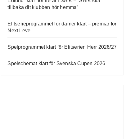
Edlund “klar” för tre år i SAIK – ”SAIK ska
tillbaka dit klubben hör hemma”
Elitserieprogrammet för damer klart – premiär för
Next Level
Spelprogrammet klart för Elitserien Herr 2026/27
Spelschemat klart för Svenska Cupen 2026