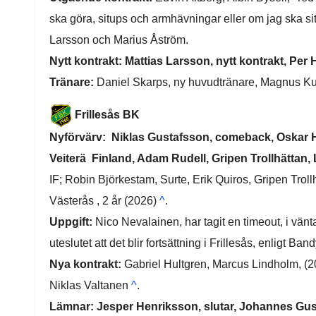
ska göra, situps och armhävningar eller om jag ska si
Larsson och Marius Åström.
Nytt kontrakt: Mattias Larsson, nytt kontrakt, Per H
Tränare:
Daniel Skarps, ny huvudtränare, Magnus Kub
Frillesås BK
Nyförvärv:
Niklas Gustafsson, comeback, Oskar 
Veiterä Finland, Adam Rudell, Gripen Trollhättan,
IF; Robin Björkestam, Surte,
Erik Quiros, Gripen Troll
Västerås , 2 år (2026)
^
.
Uppgift:
Nico Nevalainen, har tagit en timeout, i väntan
uteslutet att det blir fortsättning i Frillesås, enligt Ba
Nya kontrakt:
Gabriel Hultgren, Marcus Lindholm, (20
Niklas Valtanen
^
.
Lämnar: Jesper Henriksson, slutar, Johannes Gus