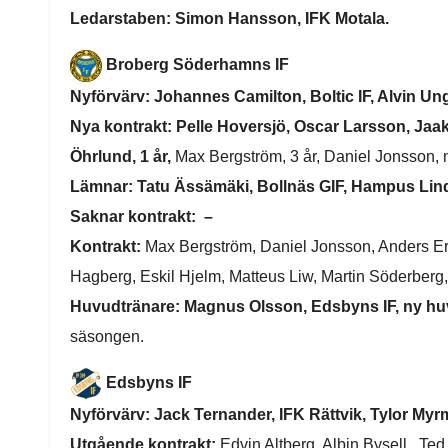
Ledarstaben: Simon Hansson, IFK Motala.
Broberg Söderhamns IF
Nyförvärv: Johannes Camilton, Boltic IF, Alvin Ung
Nya kontrakt:
Pelle Hoversjö,
Oscar Larsson,
Jaak
Öhrlund, 1 år,
Max Bergström, 3 år, Daniel Jonsson, mi
Lämnar: Tatu Ässämäki, Bollnäs GIF, Hampus Lin
Saknar kontrakt: –
Kontrakt:
Max Bergström, Daniel Jonsson, Anders Eri
Hagberg, Eskil Hjelm, Matteus Liw, Martin Söderberg
Huvudtränare:
Magnus Olsson, Edsbyns IF, ny hu
säsongen.
Edsbyns IF
Nyförvärv: Jack Ternander, IFK Rättvik, Tylor Myr
Utgående kontrakt:
Edvin Altberg, Albin Bysell, Ted 