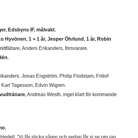
er, Edsbyns IF, målvakt.
o Hyvönen, 1 + 1 år,
Jesper Öhrlund, 1 år, Robin
ttfältare, Anders Erikanders, försvarare.
dén.
kanders. Jonas Engström, Philip Flodstam, Fritiof
, Karl Tagesson, Edvin Wigren.
vudtränare,
Andreas Westh, inget klart för kommande
mo.
Hedell, “Vi får slicka såren och sedan får vi se om jag