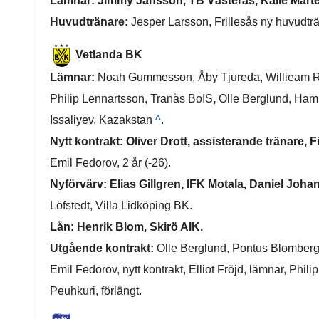
Lämnar: Jimmy Jansson, TB Västerås, Kalle Mårt
Huvudtränare:
Jesper Larsson, Frillesås ny huvudtr
Vetlanda BK
Lämnar:
Noah Gummesson, Åby Tjureda, Willieam Reu
Philip Lennartsson, Tranås BoIS
,
Olle Berglund, Hamm
Issaliyev, Kazakstan
^
.
Nytt kontrakt: Oliver Drott, assisterande tränare, 
Emil Fedorov, 2 år (-26).
Nyförvärv: Elias Gillgren, IFK Motala, Daniel Joh
Löfstedt, Villa Lidköping BK.
Lån: Henrik Blom, Skirö AIK.
Utgående kontrakt:
Olle Berglund, Pontus Blomberg, F
Emil Fedorov, nytt kontrakt, Elliot Fröjd, lämnar, Phil
Peuhkuri, förlängt.