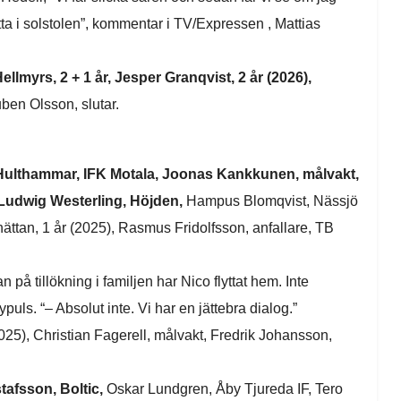
tta i solstolen”, kommentar i TV/Expressen , Mattias
ellmyrs, 2 + 1 år, Jesper Granqvist, 2 år (2026),
en Olsson, slutar.
Hulthammar, IFK Motala, Joonas Kankkunen, målvakt,
 Ludwig Westerling, Höjden,
Hampus Blomqvist, Nässjö
hättan, 1 år (2025),
Rasmus Fridolfsson, anfallare, TB
 på tillökning i familjen har Nico flyttat hem. Inte
ndypuls. “– Absolut inte. Vi har en jättebra dialog.”
25), Christian Fagerell, målvakt, Fredrik Johansson,
tafsson, Boltic,
Oskar Lundgren, Åby Tjureda IF, Tero