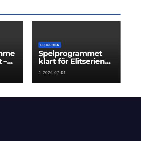
ELITSERIEN
amme
Spelprogrammet
 –
klart för Elitserien
t
Herr 2026/27
2026-07-01