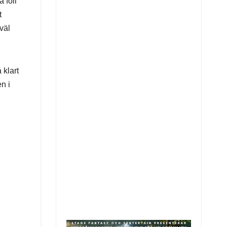
 föll
t
väl
 klart
n i