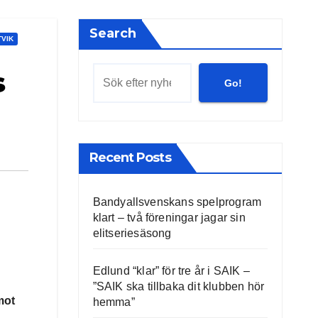
Search
TVIK
s
Go!
Recent Posts
Bandyallsvenskans spelprogram
klart – två föreningar jagar sin
elitseriesäsong
Edlund “klar” för tre år i SAIK –
”SAIK ska tillbaka dit klubben hör
mot
hemma”