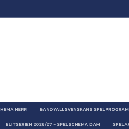
ndyWo
ndy, massor av bandy - bara för att vi älskar bandy helt
CHEMA HERR
BANDYALLSVENSKANS SPELPROGRAM 
ELITSERIEN 2026/27 – SPELSCHEMA DAM
SPELA