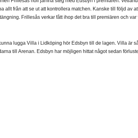
 men Frillesås höll jämna steg med Edsbyn i premiären. Vetlanda
pa allt från att se ut att kontrollera matchen. Kanske till följd av at
gning. Frillesås verkar fått ihop det bra till premiären och var 
unna lugga Villa i Lidköping hör Edsbyn till de lagen. Villa är så
arna till Arenan. Edsbyn har möjligen hittat något sedan förluste