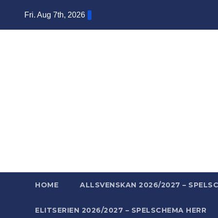
Skip
Fri. Aug 7th, 2026
to
content
Ba
Mera ba
HOME
ALLSVENSKAN 2026/2027 – SPELS
ELITSERIEN 2026/2027 – SPELSCHEMA HERR