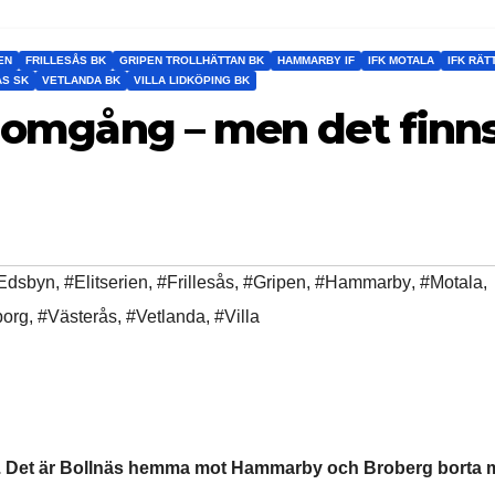
EN
FRILLESÅS BK
GRIPEN TROLLHÄTTAN BK
HAMMARBY IF
IFK MOTALA
IFK RÄT
S SK
VETLANDA BK
VILLA LIDKÖPING BK
ss omgång – men det finn
Edsbyn
,
#Elitserien
,
#Frillesås
,
#Gripen
,
#Hammarby
,
#Motala
,
borg
,
#Västerås
,
#Vetlanda
,
#Villa
er. Det är Bollnäs hemma mot Hammarby och Broberg borta 