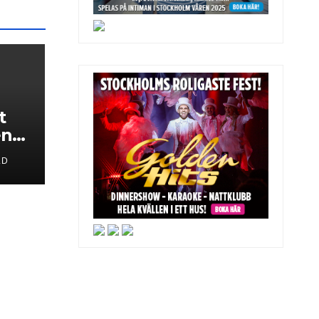
t
en
LD