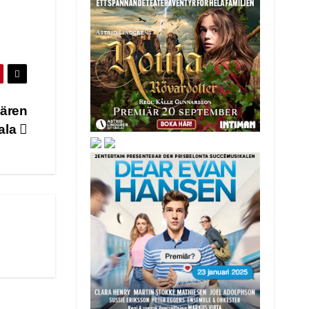
iären
ala