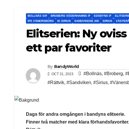
BOLLNÄS GIF
BROBERG SÖDERHAMNS IF
EDSBYNS IF
ELITSERI
IFK VÄNERSBORG
IK SIRIUS
SANDVIKENS AIK
SIRIUS
VÄSTERÅ
Elitserien: Ny ovi
ett par favoriter
By
BandyWorld
#Bollnäs
,
#Broberg
,
#
OCT 31, 2023
#Rättvik
,
#Sandviken
,
#Sirius
,
#Väners
Dags för andra omgången i bandyns elitserie.
Finner två matcher med klara förhandsfavorit