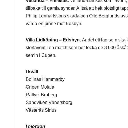
Vetlanda – Frillesås.
Vetlanda får ses som favorit,
tillbaka till gamla synder. Alltså att helt plötsligt tap
Philip Lennartssons skada och Olle Berglunds avstän
värda en pinne mot Edsbyn.
Villa Lidköping – Edsbyn.
Är det ett lag som ska k
storfavorit i en match som bör locka de 3 000 åskåd
semin i Cupen.
I kväll
Bollnäs Hammarby
Gripen Motala
Rättvik Broberg
Sandviken Vänersborg
Västerås Sirius
I morgon