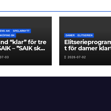
ENS AIK
SPELARNYTT
IDKÖPING BK
DAMER
ELITSERIEN
nd “klar” för tre
Elitserieprogr
 SAIK – ”SAIK ska
t för damer klart
baka dit klubben
premiär för Nex
07-03
2026-07-02
 hemma”
Level