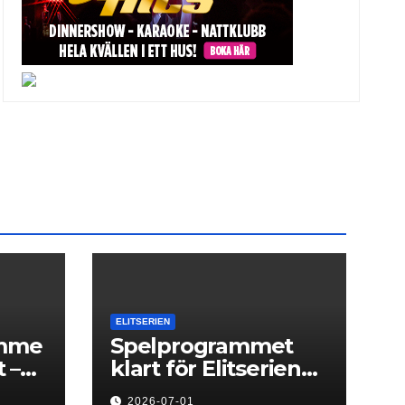
ELITSERIEN
amme
Spelprogrammet
 –
klart för Elitserien
t
Herr 2026/27
2026-07-01