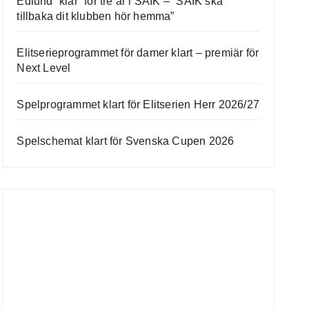
Edlund “klar” för tre år i SAIK – ”SAIK ska
tillbaka dit klubben hör hemma”
Elitserieprogrammet för damer klart – premiär för
Next Level
Spelprogrammet klart för Elitserien Herr 2026/27
Spelschemat klart för Svenska Cupen 2026