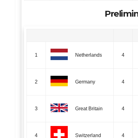
Prelimi
1
Netherlands
4
2
Germany
4
3
Great Britain
4
4
Switzerland
4