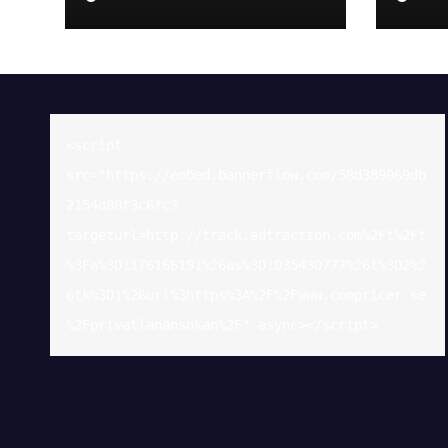
sin elitseriesäsong
hör
<script 
src="https://embed.bannerflow.com/58d389069db
2154d80f3c6fc?
targeturl=http://track.adtraction.com%2Ft%2Ft
%3Fa%3D1176166191%26as%3D1035430777%26t%3D2%2
6tk%3D1%26url%3https%3A%2F%2Fwww.compricer.se
%2Fprivatlanansokan%2F" async></script>