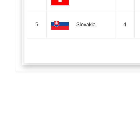
5
Slovakia
4