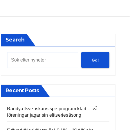
Search
Go!
Recent Posts
Bandyallsvenskans spelprogram klart – två
föreningar jagar sin elitseriesäsong