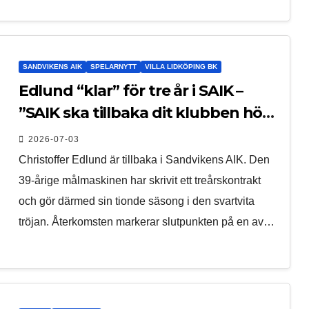
SANDVIKENS AIK
SPELARNYTT
VILLA LIDKÖPING BK
Edlund “klar” för tre år i SAIK –
”SAIK ska tillbaka dit klubben hör
hemma”
2026-07-03
Christoffer Edlund är tillbaka i Sandvikens AIK. Den
39-årige målmaskinen har skrivit ett treårskontrakt
och gör därmed sin tionde säsong i den svartvita
tröjan. Återkomsten markerar slutpunkten på en av…