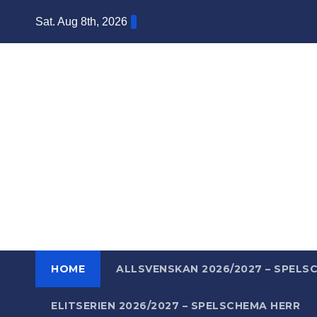
Skip
Sat. Aug 8th, 2026
to
content
Ba
Mera ba
HOME
ALLSVENSKAN 2026/2027 – SPELS
ELITSERIEN 2026/2027 – SPELSCHEMA HERR