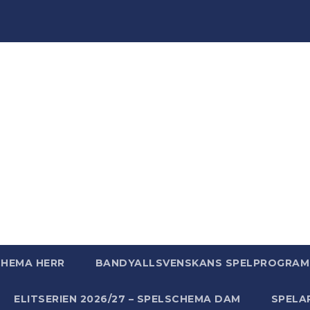
ndyWo
ndy, massor av bandy - bara för att vi älskar bandy helt
CHEMA HERR
BANDYALLSVENSKANS SPELPROGRAM 
ELITSERIEN 2026/27 – SPELSCHEMA DAM
SPELA