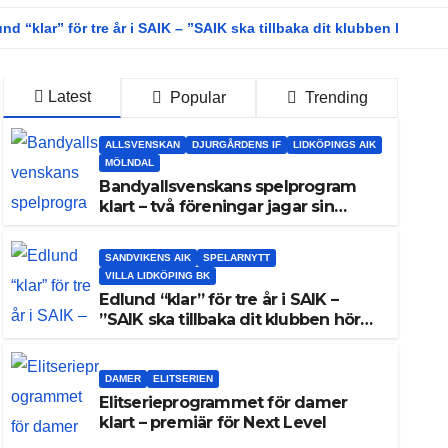
nd “klar” för tre år i SAIK – ”SAIK ska tillbaka dit klubben hör h
Latest
Popular
Trending
ALLSVENSKAN
DJURGÅRDENS IF
LIDKÖPINGS AIK
MÖLNDAL
Bandyallsvenskans spelprogram
klart – två föreningar jagar sin
elitseriesäsong
SANDVIKENS AIK
SPELARNYTT
VILLA LIDKÖPING BK
Edlund “klar” för tre år i SAIK –
”SAIK ska tillbaka dit klubben hör
hemma”
DAMER
ELITSERIEN
Elitserieprogrammet för damer
klart – premiär för Next Level