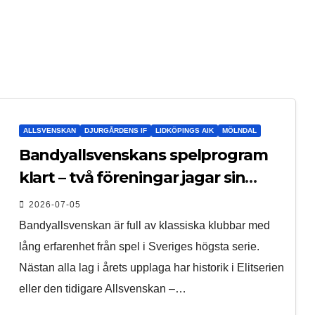
ALLSVENSKAN
DJURGÅRDENS IF
LIDKÖPINGS AIK
MÖLNDAL
Bandyallsvenskans spelprogram
klart – två föreningar jagar sin
elitseriesäsong
2026-07-05
Bandyallsvenskan är full av klassiska klubbar med
lång erfarenhet från spel i Sveriges högsta serie.
Nästan alla lag i årets upplaga har historik i Elitserien
eller den tidigare Allsvenskan –…