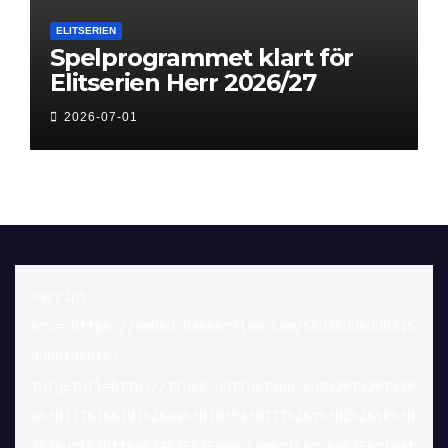
ELITSERIEN
Spelprogrammet klart för
Elitserien Herr 2026/27
2026-07-01
<script 
src="https://embed.bannerflow.com/58d389069db215
4d80f3c6fc?
targeturl=http://track.adtraction.com%2Ft%2Ft%3F
a%3D1176166191%26as%3D1035430777%26t%3D2%26tk%3D
1%26url%3https%3A%2F%2Fwww.compricer.se%2Fprivat