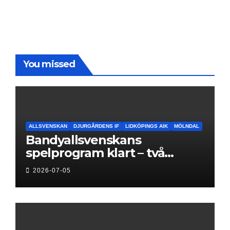
You missed
ALLSVENSKAN
DJURGÅRDENS IF
LIDKÖPINGS AIK
MÖLNDAL
Bandyallsvenskans
spelprogram klart – två
föreningar jagar sin
2026-07-05
elitseriesäsong