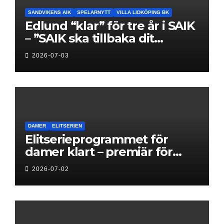
SANDVIKENS AIK
SPELARNYTT
VILLA LIDKÖPING BK
Edlund “klar” för tre år i SAIK
– ”SAIK ska tillbaka dit
klubben hör hemma”
2026-07-03
DAMER
ELITSERIEN
Elitserieprogrammet för
damer klart – premiär för
Next Level
2026-07-02