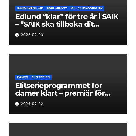
SANDVIKENS AIK
SPELARNYTT
VILLA LIDKÖPING BK
Edlund “klar” för tre år i SAIK
– ”SAIK ska tillbaka dit
klubben hör hemma”
2026-07-03
DAMER
ELITSERIEN
Elitserieprogrammet för
damer klart – premiär för
Next Level
2026-07-02