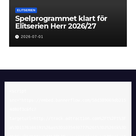
ELITSERIEN
Spelprogrammet klart för
Elitserien Herr 2026/27
2026-07-01
<script 
src="https://embed.bannerflow.com/58d389069db215
4d80f3c6fc?
targeturl=http://track.adtraction.com%2Ft%2Ft%3F
a%3D1176166191%26as%3D1035430777%26t%3D2%26tk%3D