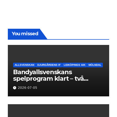
You missed
ALLSVENSKAN
DJURGÅRDENS IF
LIDKÖPINGS AIK
MÖLNDAL
Bandyallsvenskans
spelprogram klart – två
föreningar jagar sin
2026-07-05
elitseriesäsong