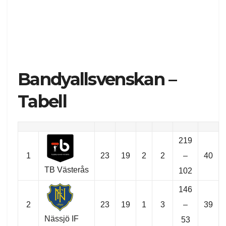
Bandyallsvenskan –
Tabell
219
1
23
19
2
2
–
40
TB Västerås
102
146
2
23
19
1
3
–
39
Nässjö IF
53