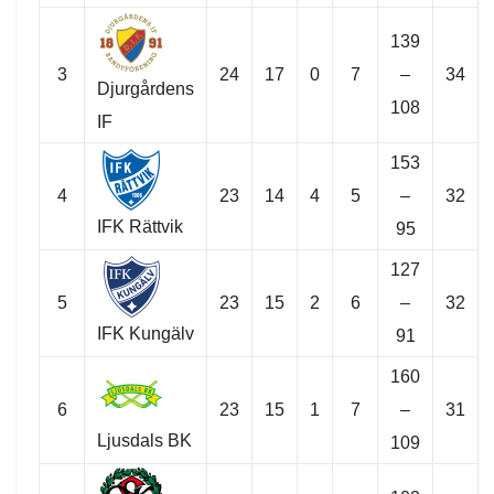
139
3
24
17
0
7
–
34
Djurgårdens
108
IF
153
4
23
14
4
5
–
32
IFK Rättvik
95
127
5
23
15
2
6
–
32
IFK Kungälv
91
160
6
23
15
1
7
–
31
Ljusdals BK
109