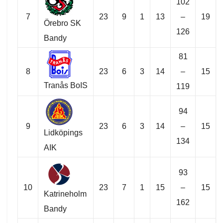
102
7
23
9
1
13
–
19
Örebro SK
126
Bandy
81
8
23
6
3
14
–
15
Tranås BoIS
119
94
9
23
6
3
14
–
15
Lidköpings
134
AIK
93
10
23
7
1
15
–
15
Katrineholm
162
Bandy