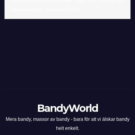
1%26url%3https%3A%2F%2Fwww.compricer.se%2Fprivat
lanansokan%2F" async></script>
BandyWorld
Mera bandy, massor av bandy - bara för att vi älskar bandy
helt enkelt.