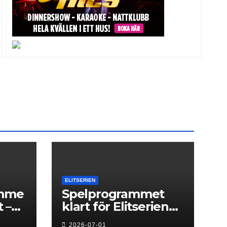
ELITSERIEN
amme
Spelprogrammet
 –
klart för Elitserien
t
Herr 2026/27
2026-07-01