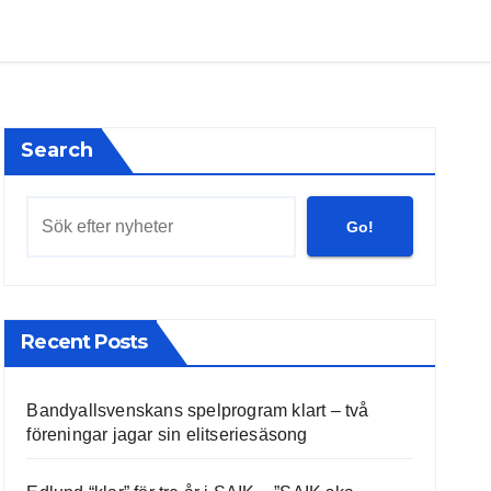
Search
Go!
Recent Posts
Bandyallsvenskans spelprogram klart – två
föreningar jagar sin elitseriesäsong