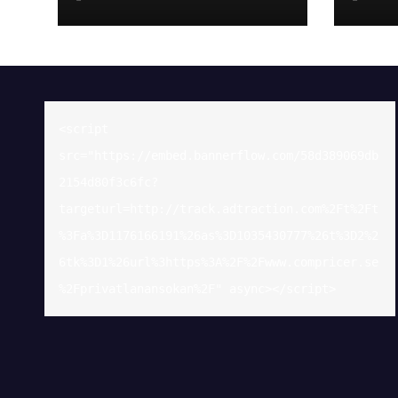
sin elitseriesäsong
hör
<script 
src="https://embed.bannerflow.com/58d389069db
2154d80f3c6fc?
targeturl=http://track.adtraction.com%2Ft%2Ft
%3Fa%3D1176166191%26as%3D1035430777%26t%3D2%2
6tk%3D1%26url%3https%3A%2F%2Fwww.compricer.se
%2Fprivatlanansokan%2F" async></script>