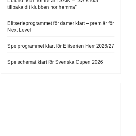
Edlund “klar” för tre år i SAIK – ”SAIK ska
tillbaka dit klubben hör hemma”
Elitserieprogrammet för damer klart – premiär för
Next Level
Spelprogrammet klart för Elitserien Herr 2026/27
Spelschemat klart för Svenska Cupen 2026