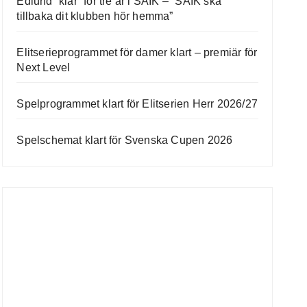
Edlund “klar” för tre år i SAIK – ”SAIK ska
tillbaka dit klubben hör hemma”
Elitserieprogrammet för damer klart – premiär för
Next Level
Spelprogrammet klart för Elitserien Herr 2026/27
Spelschemat klart för Svenska Cupen 2026