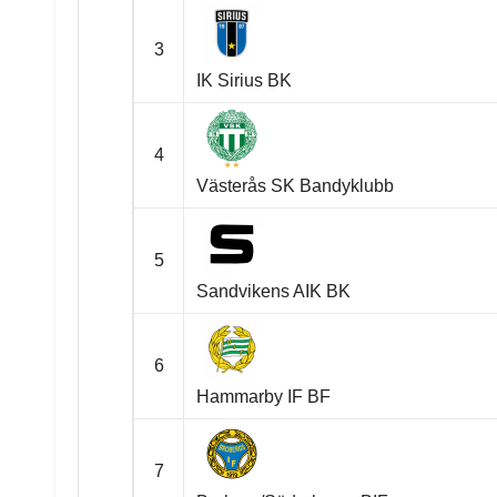
3
IK Sirius BK
4
Västerås SK Bandyklubb
5
Sandvikens AIK BK
6
Hammarby IF BF
7