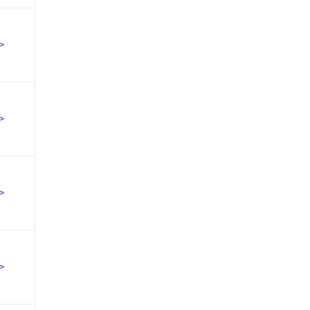
>
>
>
>