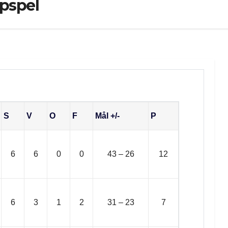
pspel
 gruppen
S
V
O
F
Mål +/-
P
6
6
0
0
43 – 26
12
6
3
1
2
31 – 23
7