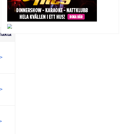
fakta
>
>
>