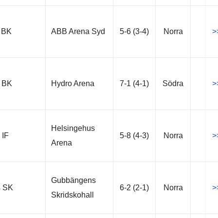
s BK
ABB Arena Syd
5-6 (3-4)
Norra
>
s BK
Hydro Arena
7-1 (4-1)
Södra
>
Helsingehus
 IF
5-8 (4-3)
Norra
>
Arena
Gubbängens
s SK
6-2 (2-1)
Norra
>
Skridskohall