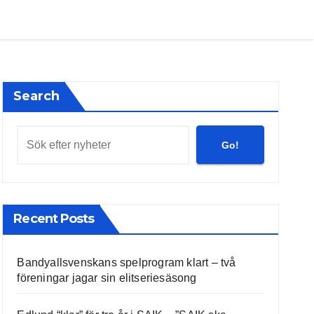
Search
Go!
Recent Posts
Bandyallsvenskans spelprogram klart – två
föreningar jagar sin elitseriesäsong