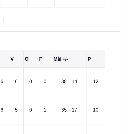
 Gruppen
V
O
F
Mål +/-
P
6
6
0
0
38 – 14
12
6
5
0
1
35 – 17
10