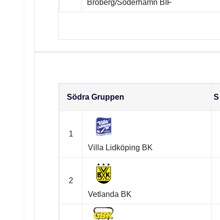
Broberg/Söderhamn BIF
Södra
Södra Gruppen
S
1
Villa Lidköping BK
2
Vetlanda BK