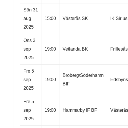
Sön 31
aug
15:00
Västerås SK
IK Siriu
2025
Ons 3
sep
19:00
Vetlanda BK
Frilleså
2025
Fre 5
Broberg/Söderhamn
sep
19:00
Edsbyns
BIF
2025
Fre 5
sep
19:00
Hammarby IF BF
Västerå
2025