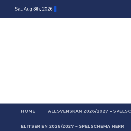
Skip
Sat. Aug 8th, 2026
to
content
Ba
Mera ba
HOME
ALLSVENSKAN 2026/2027 – SPELS
ELITSERIEN 2026/2027 – SPELSCHEMA HERR