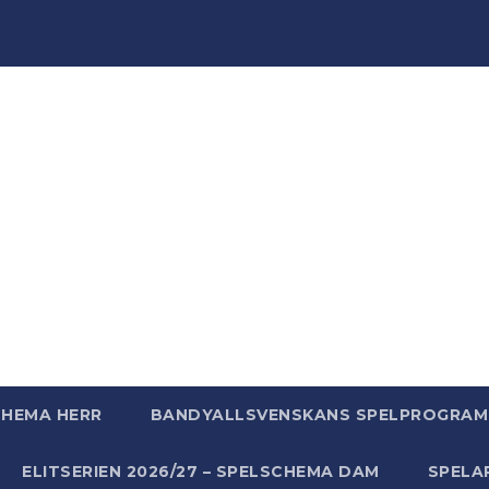
ndyWo
ndy, massor av bandy - bara för att vi älskar bandy helt
CHEMA HERR
BANDYALLSVENSKANS SPELPROGRAM 
ELITSERIEN 2026/27 – SPELSCHEMA DAM
SPELA