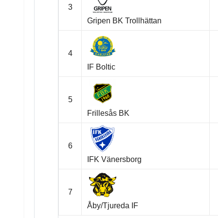
3
Gripen BK Trollhättan
4
IF Boltic
5
Frillesås BK
6
IFK Vänersborg
7
Åby/Tjureda IF