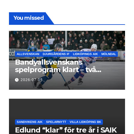
You missed
ALLSVENSKAN
DJURGÅRDENS IF
LIDKÖPINGS AIK
MÖLNDAL
Bandyallsvenskans
spelprogram klart – två
föreningar jagar sin
2026-07-05
elitseriesäsong
SANDVIKENS AIK
SPELARNYTT
VILLA LIDKÖPING BK
Edlund “klar” för tre år i SAIK