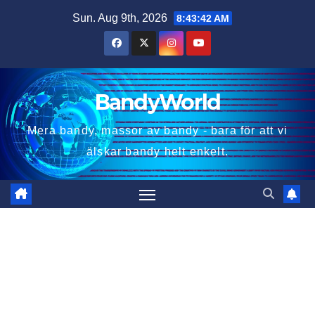
Skip
Sun. Aug 9th, 2026
8:43:42 AM
to
content
BandyWorld
Mera bandy, massor av bandy - bara för att vi
älskar bandy helt enkelt.