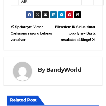
AIK
Post
Spelarnytt: Victor
Elitserien: IK Sirius slutar
Carlssons säsong befaras
topp fyra – Bästa
navigation
vara över
resultatet på länge!
By
BandyWorld
Related Post