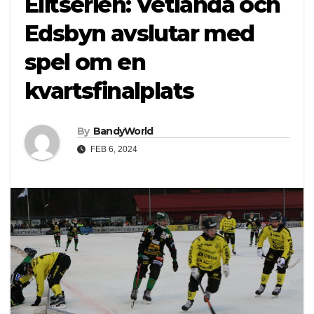
Elitserien: Vetlanda och
Edsbyn avslutar med
spel om en
kvartsfinalplats
By
BandyWorld
FEB 6, 2024