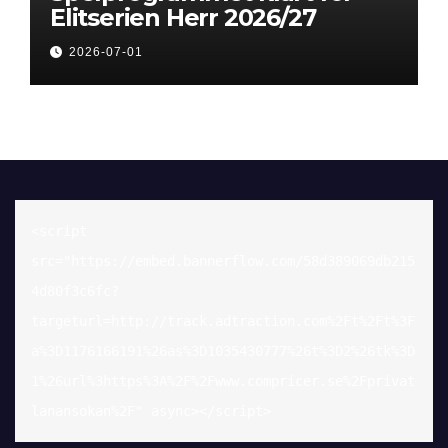
Elitserien Herr 2026/27
2026-07-01
<script 
src="https://embed.bannerflow.com/58d389069db215
4d80f3c6fc?
targeturl=http://track.adtraction.com%2Ft%2Ft%3F
a%3D1176166191%26as%3D1035430777%26t%3D2%26tk%3D
1%26url%3https%3A%2F%2Fwww.compricer.se%2Fprivat
lanansokan%2F" async></script>