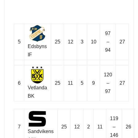
97
5
25
12
3
10
–
27
Edsbyns
94
IF
120
6
25
11
5
9
–
27
Vetlanda
97
BK
119
7
25
12
2
11
–
26
Sandvikens
146