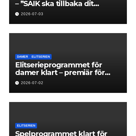
– ”SAIK ska tillbaka dit
klubben hör hemma”
2026-07-03
DAMER
ELITSERIEN
Elitserieprogrammet för
damer klart – premiär för
Next Level
2026-07-02
ELITSERIEN
Spelprogrammet klart för