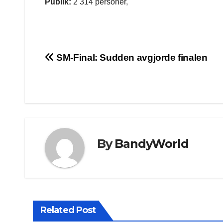
Publik:
2 314 personer,
Post
SM-Final: Sudden avgjorde finalen
navigation
By
BandyWorld
Related Post