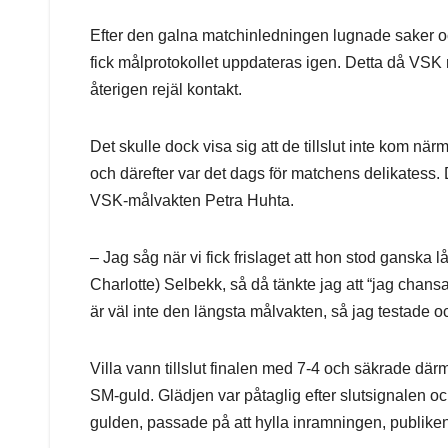
Efter den galna matchinledningen lugnade saker och
fick målprotokollet uppdateras igen. Detta då VS
återigen rejäl kontakt.
Det skulle dock visa sig att de tillslut inte kom n
och därefter var det dags för matchens delikatess.
VSK-målvakten Petra Huhta.
– Jag såg när vi fick frislaget att hon stod gansk
Charlotte) Selbekk, så då tänkte jag att “jag chansa
är väl inte den längsta målvakten, så jag testade o
Villa vann tillslut finalen med 7-4 och säkrade där
SM-guld. Glädjen var påtaglig efter slutsignalen o
gulden, passade på att hylla inramningen, publiken