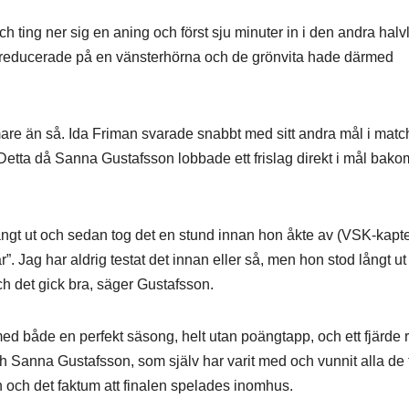
 ting ner sig en aning och först sju minuter in i den andra hal
K reducerade på en vänsterhörna och de grönvita hade därmed
ärmare än så. Ida Friman svarade snabbt med sitt andra mål i mat
 Detta då Sanna Gustafsson lobbade ett frislag direkt i mål bako
a långt ut och sedan tog det en stund innan hon åkte av (VSK-kap
r”. Jag har aldrig testat det innan eller så, men hon stod långt ut
ch det gick bra, säger Gustafsson.
med både en perfekt säsong, helt utan poängtapp, och ett fjärde 
ch Sanna Gustafsson, som själv har varit med och vunnit alla de 
 och det faktum att finalen spelades inomhus.