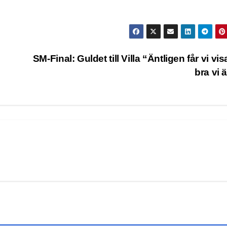
SM-Final: Guldet till Villa “Äntligen får vi vis
bra vi 