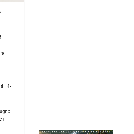
s
6
öra
,
ill 4-
lugna
äl