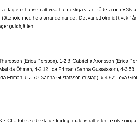
i verkligen chansen att visa hur duktiga vi är. Både vi och VSK ä
r jättenöjd med hela arrangemanget. Det var ett otroligt tryck från
äger guldhjälten.
 Thuresson (Erica Persson), 1-2 8′ Gabriella Aronsson (Erica Pe
 Matilda Öhman, 4-2 12′ Ida Friman (Sanna Gustafsson), 4-3 53′
Ida Friman, 6-3 70′ Sanna Gustafsson (frislag), 6-4 82′ Tova Gr
harlotte Selbekk fick lindrigt matchstraff efter tre utvisninga