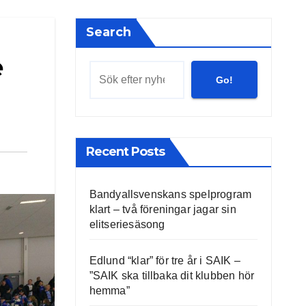
Search
e
Go!
Recent Posts
Bandyallsvenskans spelprogram
klart – två föreningar jagar sin
elitseriesäsong
Edlund “klar” för tre år i SAIK –
”SAIK ska tillbaka dit klubben hör
hemma”