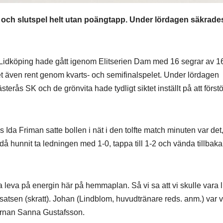
 och slutspel helt utan poängtapp. Under lördagen säkrade
 Lidköping hade gått igenom Elitserien Dam med 16 segrar av 1
et även rent genom kvarts- och semifinalspelet. Under lördagen
erås SK och de grönvita hade tydligt siktet inställt på att först
 Ida Friman satte bollen i nät i den tolfte match minuten var det
å hunnit ta ledningen med 1-0, tappa till 1-2 och vända tillbaka t
a leva på energin här på hemmaplan. Så vi sa att vi skulle vara 
tsatsen (skratt). Johan (Lindblom, huvudtränare reds. anm.) var v
tjärnan Sanna Gustafsson.