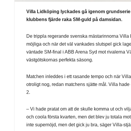
Villa Lidköping lyckades gå igenom grundserie
klubbens fjärde raka SM-guld på damsidan.
De trippla regerande svenska mästarinnorna Villa
möjliga och när det väl vankades slutspel gick lag
väntade SM-final i ABB Arena Syd mot rivalerna Väst
västgötskornas perfekta säsong.
Matchen inleddes i ett rasande tempo och när Villas
otroligt nog, redan matchens sjätte mål. Villa hade d
2.
– Vi hade pratat om att de skulle komma ut och vilj
och coola första kvarten, men det blev ju totala mo
inte supernöjd, men det gick ju bra, säger Villa-s