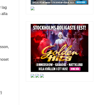
r lag
 alla
rsson,
önoset
r)