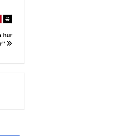
a hur
är”