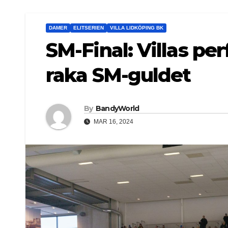
DAMER
ELITSERIEN
VILLA LIDKÖPING BK
SM-Final: Villas pe
raka SM-guldet
By
BandyWorld
MAR 16, 2024