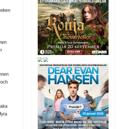
vleken
chen
m
tenen
 och
raka
fyra