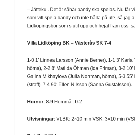
– Jättekul. Det är såhär bandy ska spelas. Nu får v
som vill spela bandy och inte hålla på ute, så jag ä
Lidköpingsbor som slutit upp och hejat fram oss, s
Villa Lidköping BK – Västerås SK 7-4
1-0 1′ Linnea Larsson (Annie Berner), 1-1 3′ Karla
hörna), 2-2 8′ Matilda Öhman (Ida Friman), 3-2 10′
Galina Mikhaylova (Julia Norrman, hörna), 5-3 55′ 
(straff), 7-4 90′ Ellen Nilsson (Sanna Gustafsson).
Hörnor: 8-9
Hörnmål: 0-2
Utvisningar:
VLBK: 2×10 min VSK: 3×10 min (VSK:s C