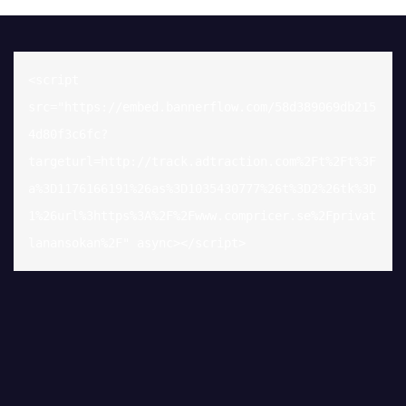
<script 
src="https://embed.bannerflow.com/58d389069db215
4d80f3c6fc?
targeturl=http://track.adtraction.com%2Ft%2Ft%3F
a%3D1176166191%26as%3D1035430777%26t%3D2%26tk%3D
1%26url%3https%3A%2F%2Fwww.compricer.se%2Fprivat
lanansokan%2F" async></script>