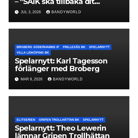
– ”SAIK ska tillbaka dit
klubben hör hemma”
JUL 3, 2026
BANDYWORLD
BROBERG SÖDERHAMNS IF
FRILLESÅS BK
SPELARNYTT
VILLA LIDKÖPING BK
Spelarnytt: Karl Tagesson
förlänger med Broberg
MAR 8, 2026
BANDYWORLD
ELITSERIEN
GRIPEN TROLLHÄTTAN BK
SPELARNYTT
Spelarnytt: Theo Lewerin
lämnar Gripen Trollhättan