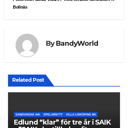
navigation
Bollnäs
By
BandyWorld
Related Post
SANDVIKENS AIK
SPELARNYTT
VILLA LIDKÖPING BK
Edlund “klar” för tre år i SAIK