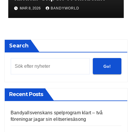
MAR 8, 2026
BANDYWORLD
Search
Go!
Recent Posts
Bandyallsvenskans spelprogram klart – två
föreningar jagar sin elitseriesäsong