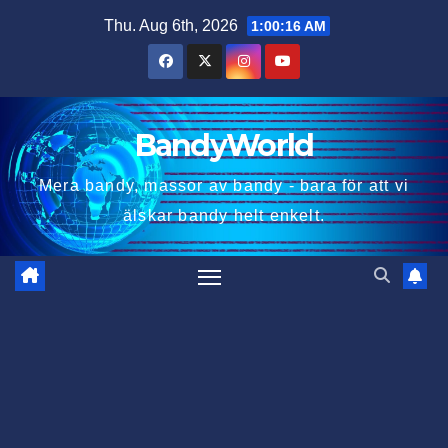
Skip
Thu. Aug 6th, 2026
1:00:16 AM
to
content
BandyWorld
Mera bandy, massor av bandy - bara för att vi
älskar bandy helt enkelt.