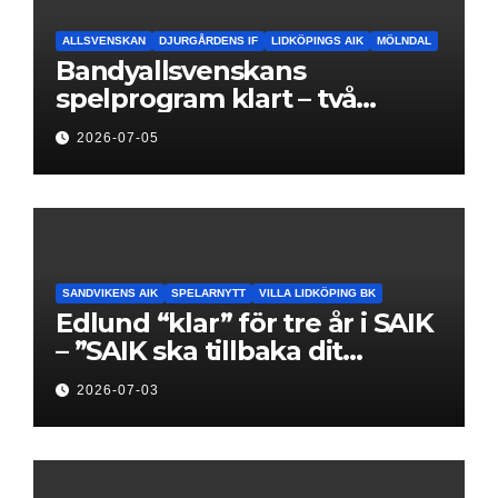
ALLSVENSKAN
DJURGÅRDENS IF
LIDKÖPINGS AIK
MÖLNDAL
Bandyallsvenskans
spelprogram klart – två
föreningar jagar sin
2026-07-05
elitseriesäsong
SANDVIKENS AIK
SPELARNYTT
VILLA LIDKÖPING BK
Edlund “klar” för tre år i SAIK
– ”SAIK ska tillbaka dit
klubben hör hemma”
2026-07-03