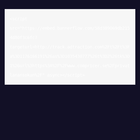
<script 
src="https://embed.bannerflow.com/58d389069db215
4d80f3c6fc?
targeturl=http://track.adtraction.com%2Ft%2Ft%3F
a%3D1176166191%26as%3D1035430777%26t%3D2%26tk%3D
1%26url%3https%3A%2F%2Fwww.compricer.se%2Fprivat
lanansokan%2F" async></script>