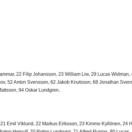
thammar, 22 Filip Johansson, 23 William Liw, 29 Lucas Widman,
ov, 52 Anton Svensson, 62 Jakob Knutsson, 68 Jonathan Sven
attsson, 94 Oskar Lundgren.
21 Emil Viklund, 22 Markus Eriksson, 23 Kimmo Kyllönen, 24 
Anton Heinulf, 70 Robin Lundqvist, 71 Alfred Rustas, 80 Lucas