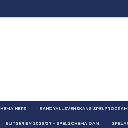
ndyWo
ndy, massor av bandy - bara för att vi älskar bandy helt
CHEMA HERR
BANDYALLSVENSKANS SPELPROGRAM 
ELITSERIEN 2026/27 – SPELSCHEMA DAM
SPELA