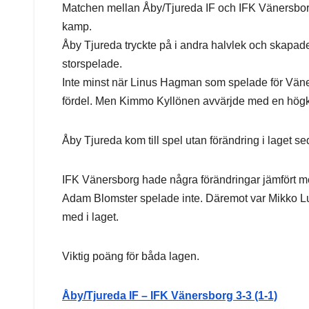
Matchen mellan Åby/Tjureda IF och IFK Vänersbor
kamp.
Åby Tjureda tryckte på i andra halvlek och skapa
storspelade.
Inte minst när Linus Hagman som spelade för Väner
fördel. Men Kimmo Kyllönen avvärjde med en högk
Åby Tjureda kom till spel utan förändring i laget s
IFK Vänersborg hade några förändringar jämfört 
Adam Blomster spelade inte. Däremot var Mikko Lu
med i laget.
Viktig poäng för båda lagen.
Åby/Tjureda IF – IFK Vänersborg 3-3 (1-1)