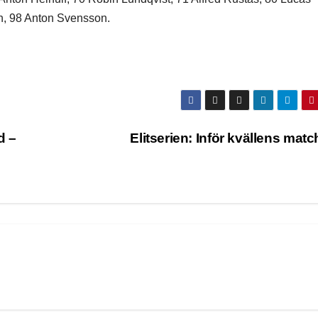
n, 98 Anton Svensson.
d –
Elitserien: Inför kvällens mat