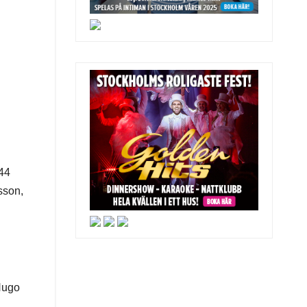
 44
sson,
Hugo