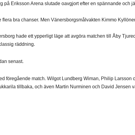
g på Eriksson Arena slutade oavgjort efter en spännande och 
de flera bra chanser. Men Vänersborgsmålvakten Kimmo Kyllöne
sborg hade ett ypperligt läge att avgöra matchen till Åby Tjure
lassig räddning.
edan senast.
med föregående match. Wilgot Lundberg Wiman, Philip Larsson 
kkarila tillbaka, och även Martin Nurminen och David Jensen v