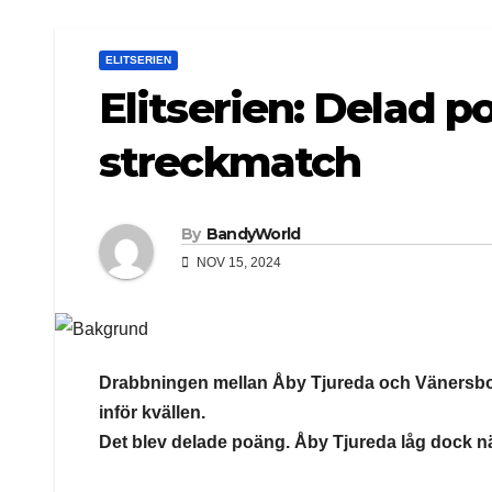
ELITSERIEN
Elitserien: Delad po
streckmatch
By
BandyWorld
NOV 15, 2024
Drabbningen mellan Åby Tjureda och Vänersbor
inför kvällen.
Det blev delade poäng. Åby Tjureda låg dock 