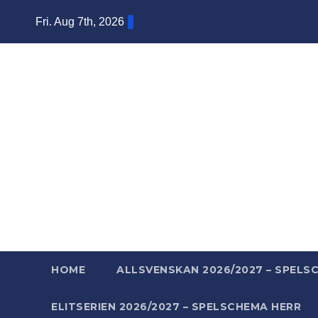
Skip
Fri. Aug 7th, 2026
to
content
Ba
Mera ba
HOME
ALLSVENSKAN 2026/2027 – SPELS
ELITSERIEN 2026/2027 – SPELSCHEMA HERR