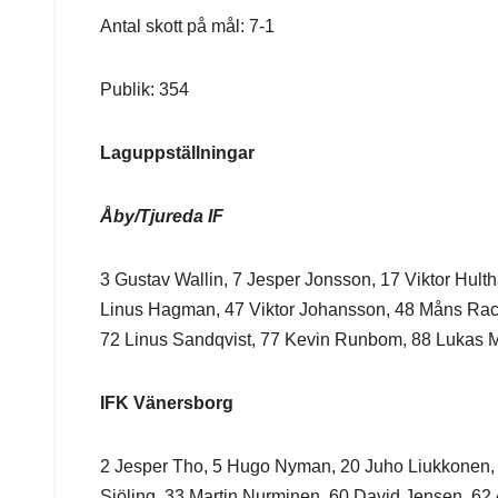
Antal skott på mål: 7-1
Publik: 354
Laguppställningar
Åby/Tjureda IF
3 Gustav Wallin, 7 Jesper Jonsson, 17 Viktor Hul
Linus Hagman, 47 Viktor Johansson, 48 Måns Rac
72 Linus Sandqvist, 77 Kevin Runbom, 88 Lukas M
IFK Vänersborg
2 Jesper Tho, 5 Hugo Nyman, 20 Juho Liukkonen, 
Sjöling, 33 Martin Nurminen, 60 David Jensen, 62 