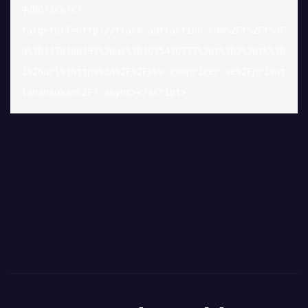
4d80f3c6fc?
targeturl=http://track.adtraction.com%2Ft%2Ft%3F
a%3D1176166191%26as%3D1035430777%26t%3D2%26tk%3D
1%26url%3https%3A%2F%2Fwww.compricer.se%2Fprivat
lanansokan%2F" async></script>