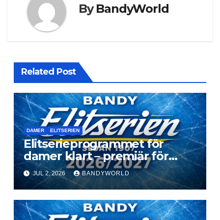
By
BandyWorld
Related Post
DAMER
ELITSERIEN
Elitserieprogrammet för
damer klart – premiär för
Next Level
JUL 2, 2026
BANDYWORLD