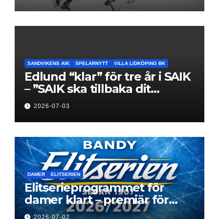
elitseriesäsong
SANDVIKENS AIK
SPELARNYTT
VILLA LIDKÖPING BK
Edlund “klar” för tre år i SAIK
– ”SAIK ska tillbaka dit
klubben hör hemma”
2026-07-03
DAMER
ELITSERIEN
Elitserieprogrammet för
damer klart – premiär för
Next Level
2026-07-02