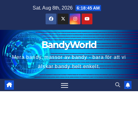
Skip
Sat. Aug 8th, 2026
6:18:46 AM
to
content
BandyWorld
Mera bandy, massor av bandy - bara för att vi
älskar bandy helt enkelt.