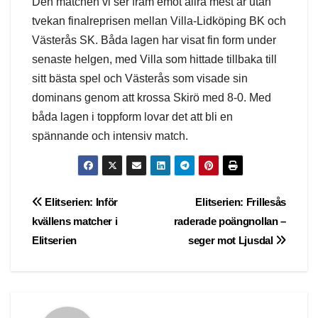
Den matchen vi ser fram emot allra mest är utan
tvekan finalreprisen mellan Villa-Lidköping BK och
Västerås SK. Båda lagen har visat fin form under
senaste helgen, med Villa som hittade tillbaka till
sitt bästa spel och Västerås som visade sin
dominans genom att krossa Skirö med 8-0. Med
båda lagen i toppform lovar det att bli en
spännande och intensiv match.
Post
Elitserien: Inför
Elitserien: Frillesås
kvällens matcher i
raderade poängnollan –
navigation
Elitserien
seger mot Ljusdal