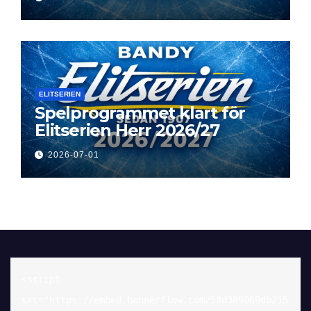
ELITSERIEN
Spelprogrammet klart för
Elitserien Herr 2026/27
2026-07-01
<script 
src="https://embed.bannerflow.com/58d389069db215