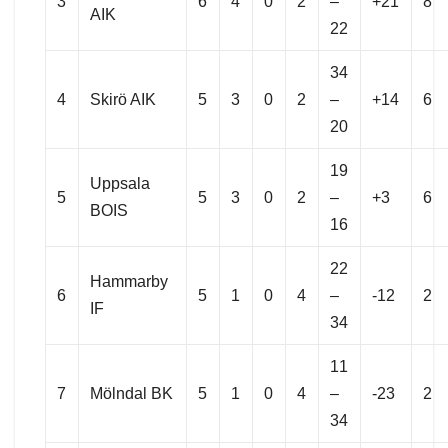
3
6
4
0
2
–
+21
8
AIK
22
34
4
Skirö AIK
5
3
0
2
–
+14
6
20
19
Uppsala
5
5
3
0
2
–
+3
6
BOIS
16
22
Hammarby
6
5
1
0
4
–
-12
2
IF
34
11
7
Mölndal BK
5
1
0
4
–
-23
2
34