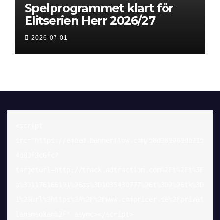
Spelprogrammet klart för
Elitserien Herr 2026/27
2026-07-01
<script 
src="https://embed.bannerflow.com/58d389069db215
4d80f3c6fc?
targeturl=http://track.adtraction.com%2Ft%2Ft%3F
a%3D1176166191%26as%3D1035430777%26t%3D2%26tk%3D
1%26url%3https%3A%2F%2Fwww.compricer.se%2Fprivat
lanansokan%2F" async></script>