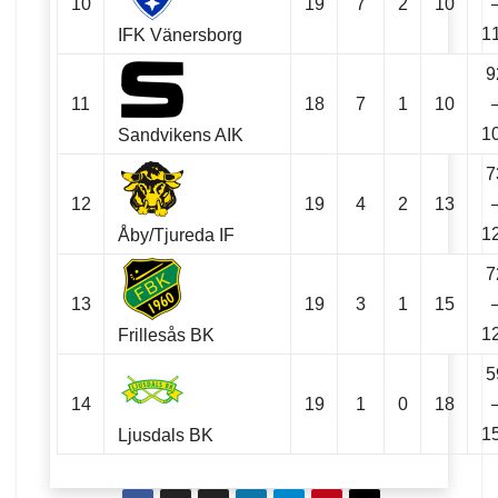
10
19
7
2
10
1
IFK Vänersborg
9
11
18
7
1
10
1
Sandvikens AIK
7
12
19
4
2
13
1
Åby/Tjureda IF
7
13
19
3
1
15
1
Frillesås BK
5
14
19
1
0
18
1
Ljusdals BK