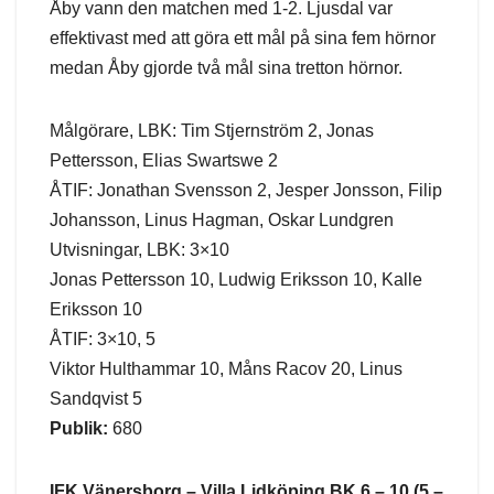
Åby vann den matchen med 1-2. Ljusdal var
effektivast med att göra ett mål på sina fem hörnor
medan Åby gjorde två mål sina tretton hörnor.
Målgörare, LBK: Tim Stjernström 2, Jonas
Pettersson, Elias Swartswe 2
ÅTIF: Jonathan Svensson 2, Jesper Jonsson, Filip
Johansson, Linus Hagman, Oskar Lundgren
Utvisningar, LBK: 3×10
Jonas Pettersson 10, Ludwig Eriksson 10, Kalle
Eriksson 10
ÅTIF: 3×10, 5
Viktor Hulthammar 10, Måns Racov 20, Linus
Sandqvist 5
Publik:
680
IFK Vänersborg – Villa Lidköping BK 6 – 10 (5 –