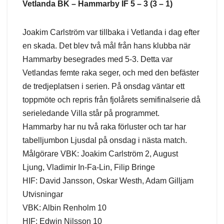
Vetlanda BK – Hammarby IF 5 – 3 (3 – 1)
Joakim Carlström var tillbaka i Vetlanda i dag efter
en skada. Det blev två mål från hans klubba när
Hammarby besegrades med 5-3. Detta var
Vetlandas femte raka seger, och med den befäster
de tredjeplatsen i serien. På onsdag väntar ett
toppmöte och repris från fjolårets semifinalserie då
serieledande Villa står på programmet.
Hammarby har nu två raka förluster och tar har
tabelljumbon Ljusdal på onsdag i nästa match.
Målgörare VBK: Joakim Carlström 2, August
Ljung, Vladimir In-Fa-Lin, Filip Bringe
HIF: David Jansson, Oskar Westh, Adam Gilljam
Utvisningar
VBK: Albin Renholm 10
HIF: Edwin Nilsson 10