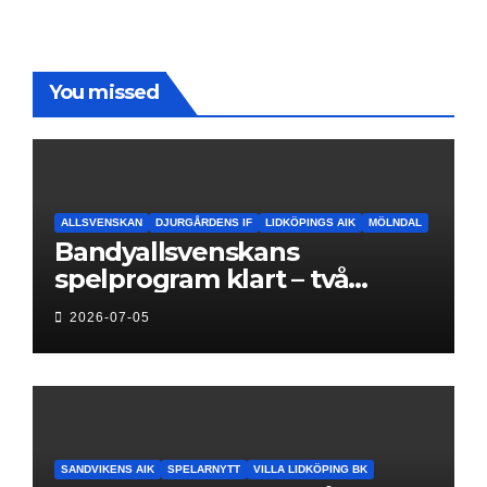
You missed
ALLSVENSKAN
DJURGÅRDENS IF
LIDKÖPINGS AIK
MÖLNDAL
Bandyallsvenskans
spelprogram klart – två
föreningar jagar sin
2026-07-05
elitseriesäsong
SANDVIKENS AIK
SPELARNYTT
VILLA LIDKÖPING BK