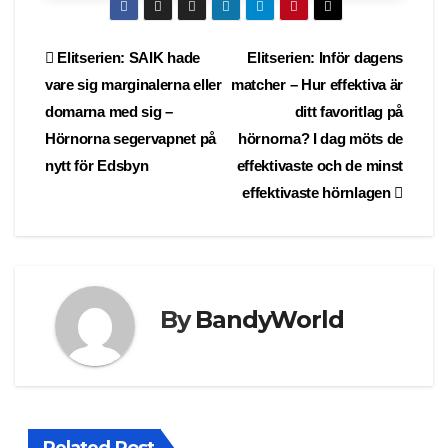
Post
Elitserien: SAIK hade
Elitserien: Inför dagens
vare sig marginalerna eller
matcher – Hur effektiva är
navigation
domarna med sig –
ditt favoritlag på
Hörnorna segervapnet på
hörnorna? I dag möts de
nytt för Edsbyn
effektivaste och de minst
effektivaste hörnlagen
By
BandyWorld
Related Post