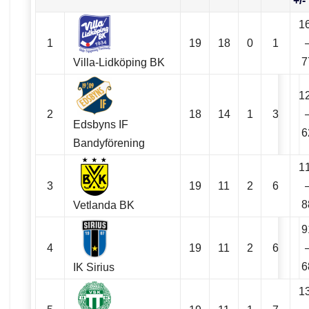
+/-
1
1
19
18
0
1
7
Villa-Lidköping BK
1
2
18
14
1
3
Edsbyns IF
6
Bandyförening
1
3
19
11
2
6
8
Vetlanda BK
9
4
19
11
2
6
6
IK Sirius
1