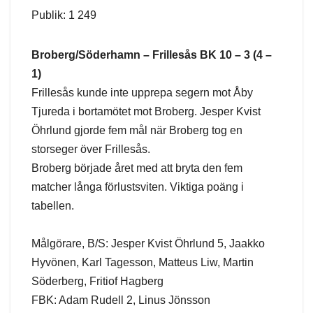
Publik: 1 249
Broberg/Söderhamn – Frillesås BK 10 – 3 (4 –
1)
Frillesås kunde inte upprepa segern mot Åby
Tjureda i bortamötet mot Broberg. Jesper Kvist
Öhrlund gjorde fem mål när Broberg tog en
storseger över Frillesås.
Broberg började året med att bryta den fem
matcher långa förlustsviten. Viktiga poäng i
tabellen.
Målgörare, B/S: Jesper Kvist Öhrlund 5, Jaakko
Hyvönen, Karl Tagesson, Matteus Liw, Martin
Söderberg, Fritiof Hagberg
FBK: Adam Rudell 2, Linus Jönsson