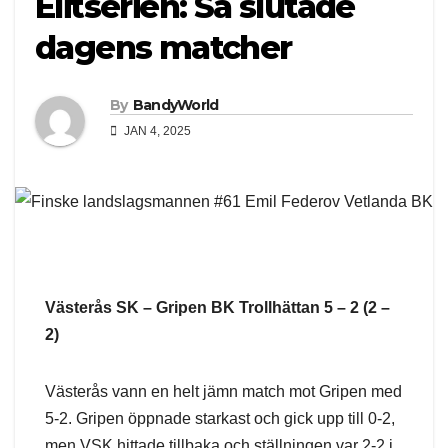
Elitserien: Så slutade
dagens matcher
By
BandyWorld
JAN 4, 2025
Västerås SK – Gripen BK Trollhättan 5 – 2 (2 –
2)
Västerås vann en helt jämn match mot Gripen med
5-2. Gripen öppnade starkast och gick upp till 0-2,
men VSK hittade tillbaka och ställningen var 2-2 i