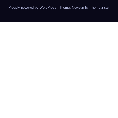
Proudly powered by WordPress
|
Theme: Newsup by
Themeansar
.