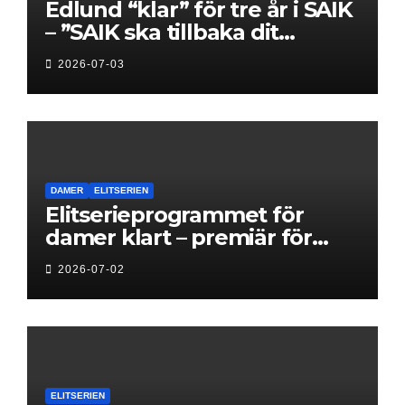
Edlund “klar” för tre år i SAIK
– ”SAIK ska tillbaka dit
klubben hör hemma”
2026-07-03
DAMER
ELITSERIEN
Elitserieprogrammet för
damer klart – premiär för
Next Level
2026-07-02
ELITSERIEN