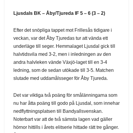
Ljusdals BK – Åby/Tjureda IF 5 – 6 (3 – 2)
Efter det snöpliga tappet mot Frillesås tidigare i
veckan, var det Åby Tjuredas tur att vända ett
underläge till seger. Hemmalaget Ljusdal gick till
halvtidsvila med 3-2, men i inledningen av den
andra halvleken vände Växjö-laget till en 3-4
ledning, som de sedan utökade till 3-5. Matchen
slutade med uddamålsseger för Åby Tjureda.
Det var viktiga två poäng för smålänningarna som
nu har åtta poäng till godo på Ljusdal, som innehar
nedflyttningsplatsen till Bandyallsvenskan.
Noterbart var att de två sämsta lagen vad gäller
hörnor hittills i årets elitserie hittade rätt tre gånger.