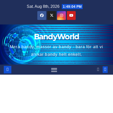
Skip
Sat. Aug 8th, 2026
1:49:05 PM
to
content
BandyWorld
Mera bandy, massor av bandy - bara för att vi
älskar bandy helt enkelt.