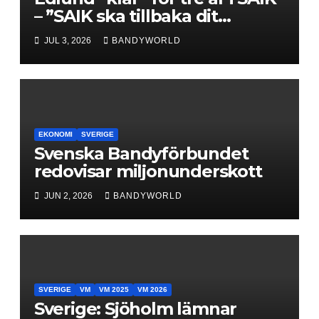
– ”SAIK ska tillbaka dit
klubben hör hemma”
JUL 3, 2026
BANDYWORLD
EKONOMI
SVERIGE
Svenska Bandyförbundet
redovisar miljonunderskott
JUN 2, 2026
BANDYWORLD
SVERIGE
VM
VM 2025
VM 2026
Sverige: Sjöholm lämnar