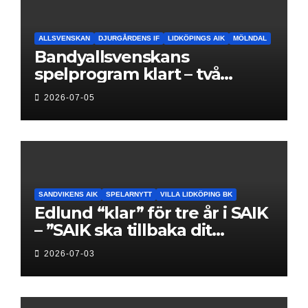
ALLSVENSKAN
DJURGÅRDENS IF
LIDKÖPINGS AIK
MÖLNDAL
Bandyallsvenskans
spelprogram klart – två
föreningar jagar sin
2026-07-05
elitseriesäsong
SANDVIKENS AIK
SPELARNYTT
VILLA LIDKÖPING BK
Edlund “klar” för tre år i SAIK
– ”SAIK ska tillbaka dit
klubben hör hemma”
2026-07-03