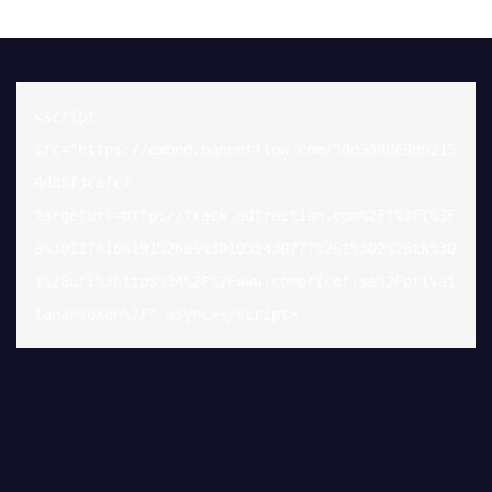
<script 
src="https://embed.bannerflow.com/58d389069db215
4d80f3c6fc?
targeturl=http://track.adtraction.com%2Ft%2Ft%3F
a%3D1176166191%26as%3D1035430777%26t%3D2%26tk%3D
1%26url%3https%3A%2F%2Fwww.compricer.se%2Fprivat
lanansokan%2F" async></script>