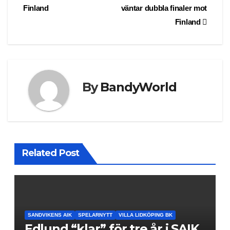
navigation
Finland
väntar dubbla finaler mot
Finland
By
BandyWorld
Related Post
SANDVIKENS AIK
SPELARNYTT
VILLA LIDKÖPING BK
Edlund “klar” för tre år i SAIK