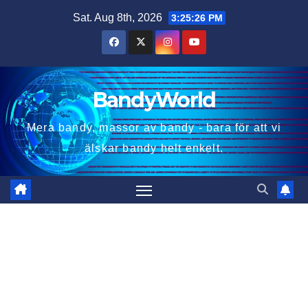
Skip
Sat. Aug 8th, 2026
3:25:27 PM
to
content
BandyWorld
Mera bandy, massor av bandy - bara för att vi
älskar bandy helt enkelt.