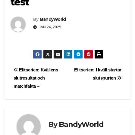
test
By
BandyWorld
JAN 24, 2025
Post
Elitserien: Kvällens
Elitserien: I kväll startar
slutresultat och
slutspurten
navigation
matchfakta –
By
BandyWorld