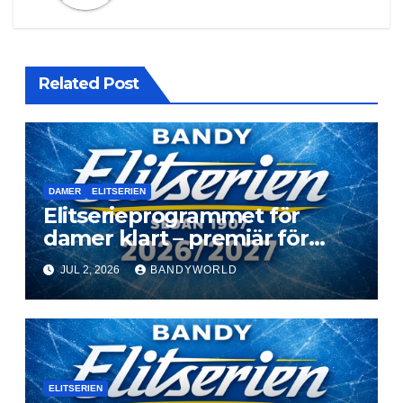
Related Post
DAMER
ELITSERIEN
Elitserieprogrammet för
damer klart – premiär för
Next Level
JUL 2, 2026
BANDYWORLD
ELITSERIEN