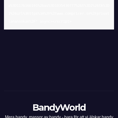
a%3D1176166191%26as%3D1035430777%26t%3D2%26tk%3D
1%26url%3https%3A%2F%2Fwww.compricer.se%2Fprivat
lanansokan%2F" async></script>
BandyWorld
Mera bandy, massor av bandy - bara för att vi älskar bandy