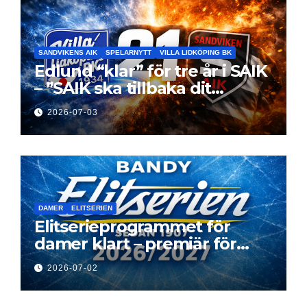
SANDVIKENS AIK
SPELARNYTT
VILLA LIDKÖPING BK
Edlund “klar” för tre år i SAIK
– ”SAIK ska tillbaka dit
klubben hör hemma”
2026-07-03
DAMER
ELITSERIEN
Elitserieprogrammet för
damer klart – premiär för
Next Level
2026-07-02