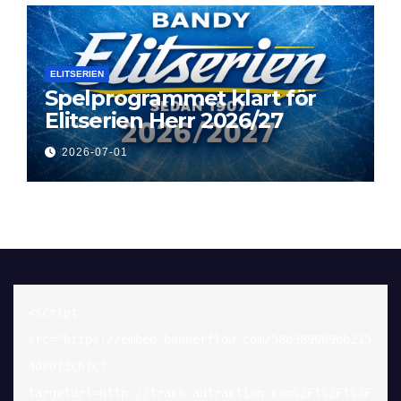
ELITSERIEN
Spelprogrammet klart för
Elitserien Herr 2026/27
2026-07-01
<script 
src="https://embed.bannerflow.com/58d389069db215
4d80f3c6fc?
targeturl=http://track.adtraction.com%2Ft%2Ft%3F