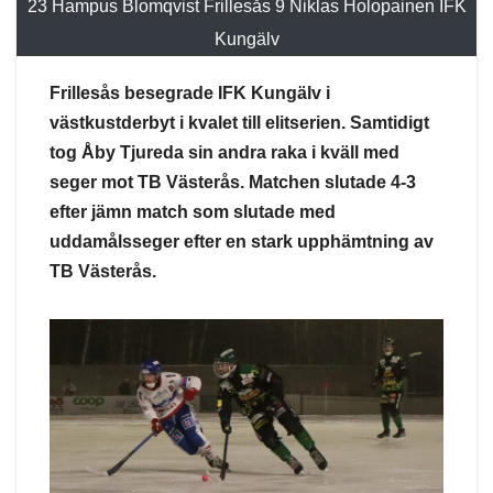
23 Hampus Blomqvist Frillesås 9 Niklas Holopainen IFK
Kungälv
Frillesås besegrade IFK Kungälv i
västkustderbyt i kvalet till elitserien. Samtidigt
tog Åby Tjureda sin andra raka i kväll med
seger mot TB Västerås. Matchen slutade 4-3
efter jämn match som slutade med
uddamålsseger efter en stark upphämtning av
TB Västerås.