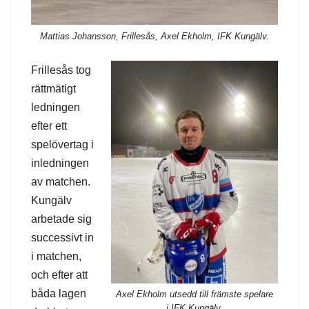
Mattias Johansson, Frillesås, Axel Ekholm, IFK Kungälv.
Frillesås tog
rättmätigt
ledningen
efter ett
spelövertag i
inledningen
av matchen.
Kungälv
arbetade sig
successivt in
i matchen,
och efter att
båda lagen
Axel Ekholm utsedd till främste spelare
i IFK Kungälv.