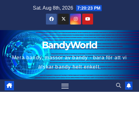
Skip
Sat. Aug 8th, 2026
7:20:25 PM
to
content
BandyWorld
Mera bandy, massor av bandy - bara för att vi
älskar bandy helt enkelt.