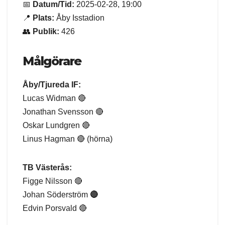
📅
Datum/Tid:
2025-02-28, 19:00
📍
Plats:
Åby Isstadion
👥
Publik:
426
Målgörare
Åby/Tjureda IF:
Lucas Widman 🔴
Jonathan Svensson 🔴
Oskar Lundgren 🔴
Linus Hagman 🔴 (hörna)
TB Västerås:
Figge Nilsson 🔴
Johan Söderström
🔴
Edvin Porsvald 🔴