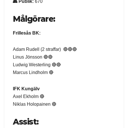
👥 Publik:
670
Målgörare:
Frillesås BK:
Adam Rudell (2 straffar) 🔴🔴🔴
Linus Jönsson 🔴🔴
Ludwig Westerling 🔴🔴
Marcus Lindholm 🔴
IFK Kungälv
Axel Ekholm 🔴
Niklas Holopainen 🔴
Assist: