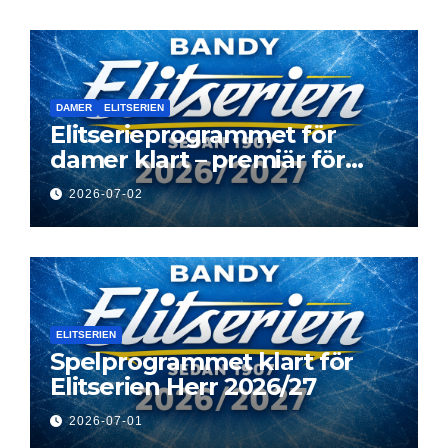
DAMER
ELITSERIEN
Elitserieprogrammet för
damer klart – premiär för
Next Level
2026-07-02
ELITSERIEN
Spelprogrammet klart för
Elitserien Herr 2026/27
2026-07-01