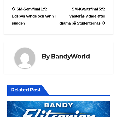
Post
SM-Semifinal 1:5:
SM-Kvartsfinal 5:5:
Edsbyn vände och vann i
Västerås vidare efter
navigation
sudden
drama på Studenternas
By
BandyWorld
Related Post