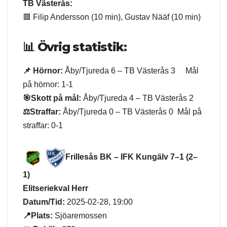
TB Västerås:
🟥 Filip Andersson (10 min), Gustav Nääf (10 min)
📊
Övrig statistik:
📌 Hörnor:
Åby/Tjureda 6 – TB Västerås 3 Mål
på hörnor: 1-1
🎯Skott på mål:
Åby/Tjureda 4 – TB Västerås 2
⚖️Straffar:
Åby/Tjureda 0 – TB Västerås 0 Mål på
straffar: 0-1
Frillesås BK – IFK Kungälv 7–1 (2–
1)
Elitseriekval Herr
Datum/Tid:
2025-02-28, 19:00
📍Plats:
Sjöaremossen