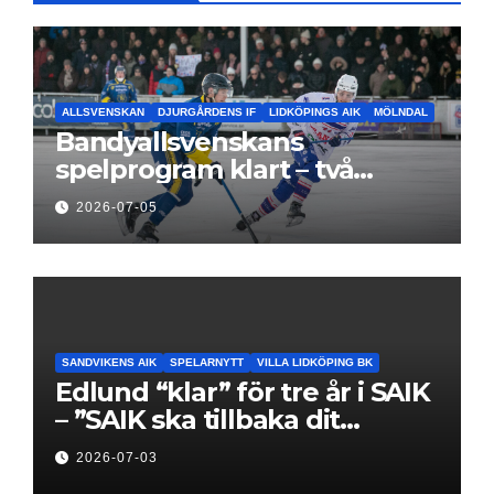
ALLSVENSKAN
DJURGÅRDENS IF
LIDKÖPINGS AIK
MÖLNDAL
Bandyallsvenskans
spelprogram klart – två
föreningar jagar sin
2026-07-05
elitseriesäsong
SANDVIKENS AIK
SPELARNYTT
VILLA LIDKÖPING BK
Edlund “klar” för tre år i SAIK
– ”SAIK ska tillbaka dit
klubben hör hemma”
2026-07-03