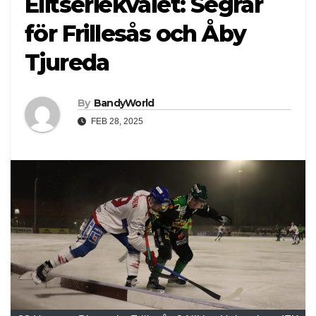
Elitseriekvalet: Segrar
för Frillesås och Åby
Tjureda
By
BandyWorld
FEB 28, 2025