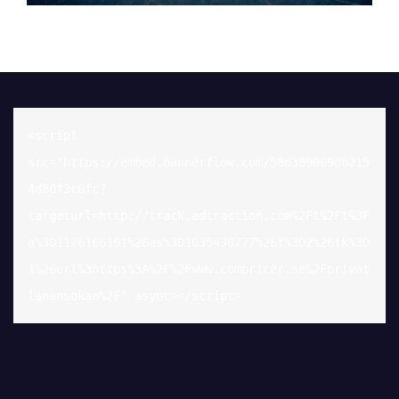
<script 
src="https://embed.bannerflow.com/58d389069db215
4d80f3c6fc?
targeturl=http://track.adtraction.com%2Ft%2Ft%3F
a%3D1176166191%26as%3D1035430777%26t%3D2%26tk%3D
1%26url%3https%3A%2F%2Fwww.compricer.se%2Fprivat
lanansokan%2F" async></script>