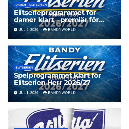
DAMER
ELITSERIEN
Elitserieprogrammet för
damer klart – premiär för
Next Level
JUL 2, 2026
BANDYWORLD
ELITSERIEN
Spelprogrammet klart för
Elitserien Herr 2026/27
JUL 1, 2026
BANDYWORLD