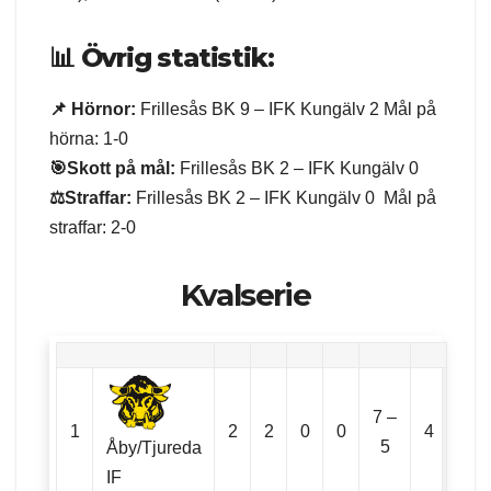
📊
Övrig statistik:
📌 Hörnor:
Frillesås BK 9 – IFK Kungälv 2 Mål på
hörna: 1-0
🎯Skott på mål:
Frillesås BK 2 – IFK Kungälv 0
⚖️Straffar:
Frillesås BK 2 – IFK Kungälv 0 Mål på
straffar: 2-0
Kvalserie
7 –
1
2
2
0
0
4
5
Åby/Tjureda
IF