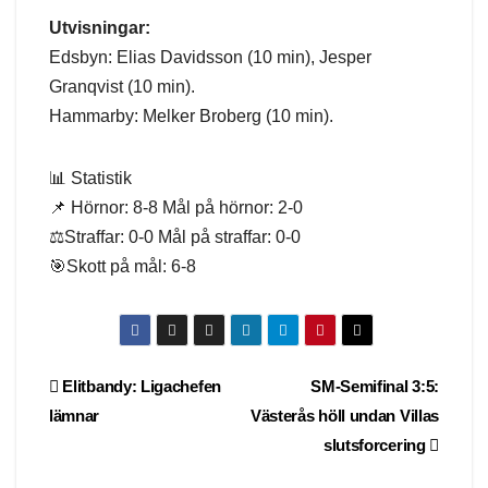
Utvisningar:
Edsbyn: Elias Davidsson (10 min), Jesper
Granqvist (10 min).
Hammarby: Melker Broberg (10 min).
📊 Statistik
📌 Hörnor: 8-8 Mål på hörnor: 2-0
⚖️Straffar: 0-0 Mål på straffar: 0-0
🎯Skott på mål: 6-8
Post
Elitbandy: Ligachefen
SM-Semifinal 3:5:
lämnar
Västerås höll undan Villas
navigation
slutsforcering