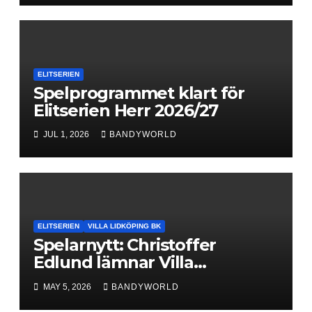
ELITSERIEN
Spelprogrammet klart för
Elitserien Herr 2026/27
JUL 1, 2026
BANDYWORLD
ELITSERIEN
VILLA LIDKÖPING BK
Spelarnytt: Christoffer
Edlund lämnar Villa
Lidköping – bryter kontraktet
MAY 5, 2026
BANDYWORLD
ett år i förtid