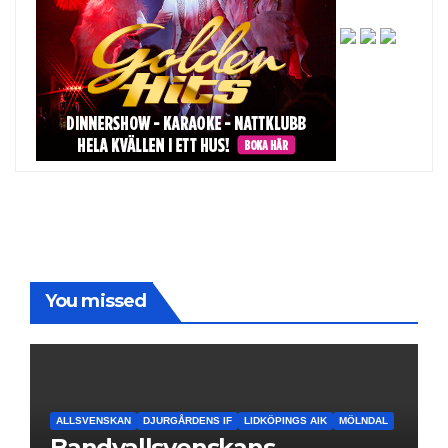
You missed
ALLSVENSKAN
DJURGÅRDENS IF
LIDKÖPINGS AIK
MÖLNDAL
Bandyallsvenskans