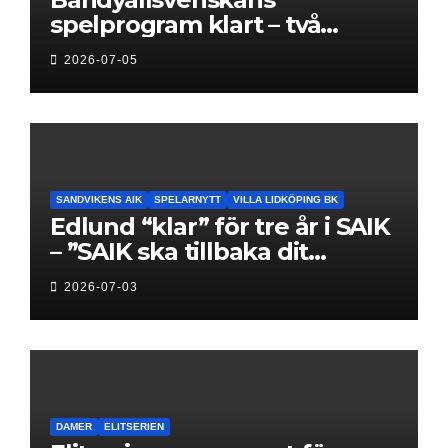
spelprogram klart – två
föreningar jagar sin
2026-07-05
elitseriesäsong
SANDVIKENS AIK
SPELARNYTT
VILLA LIDKÖPING BK
Edlund “klar” för tre år i SAIK
– ”SAIK ska tillbaka dit
klubben hör hemma”
2026-07-03
DAMER
ELITSERIEN