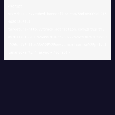
<script 
src="https://embed.bannerflow.com/58d389069db215
4d80f3c6fc?
targeturl=http://track.adtraction.com%2Ft%2Ft%3F
a%3D1176166191%26as%3D1035430777%26t%3D2%26tk%3D
1%26url%3https%3A%2F%2Fwww.compricer.se%2Fprivat
lanansokan%2F" async></script>