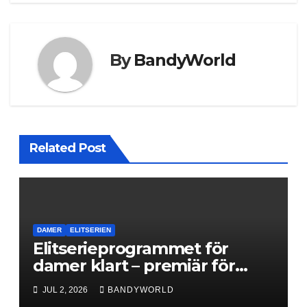
By
BandyWorld
Related Post
DAMER
ELITSERIEN
Elitserieprogrammet för
damer klart – premiär för
Next Level
JUL 2, 2026
BANDYWORLD