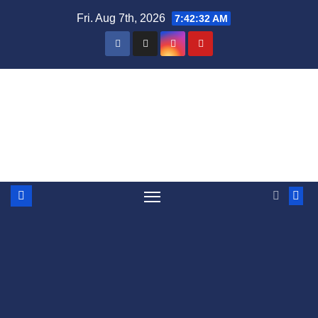
Skip
Fri. Aug 7th, 2026
7:42:32 AM
to
content
BandyWorld
Mera bandy, massor av bandy - bara för att vi
älskar bandy helt enkelt.