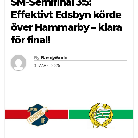
SM-Semifinal 3:5:
Effektivt Edsbyn körde
över Hammarby – klara
för final!
By
BandyWorld
MAR 6, 2025