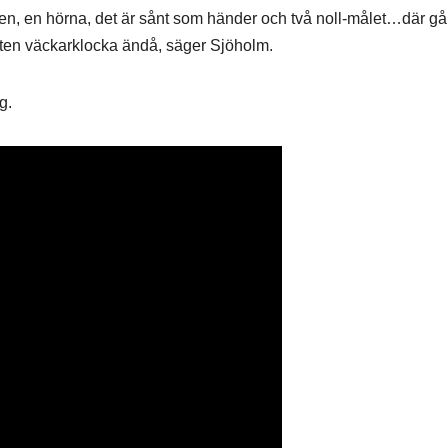
ål men, en hörna, det är sånt som händer och två noll-målet…där går
n liten väckarklocka ändå, säger Sjöholm.
g.