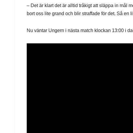
– Det är klart det är alltid tråkigt att släppa in m
bort oss lite grand och blir straffade för det. Så e
Nu väntar Ungern i nästa match klockan 13:00 i da