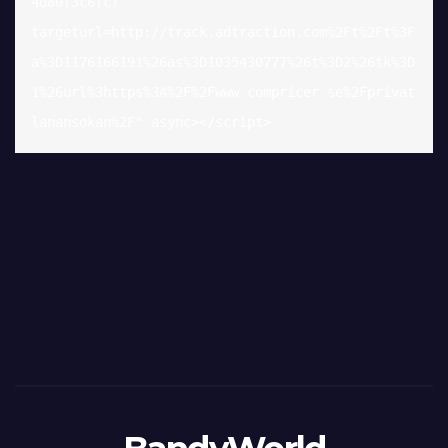
4d80f3c6fc?
targeturl=http://track.adtraction.com%2Ft%2Ft%3F
a%3D1176166191%26as%3D1035430777%26t%3D2%26tk%3D
1%26url%3https%3A%2F%2Fwww.compricer.se%2Fprivat
lanansokan%2F" async></script>