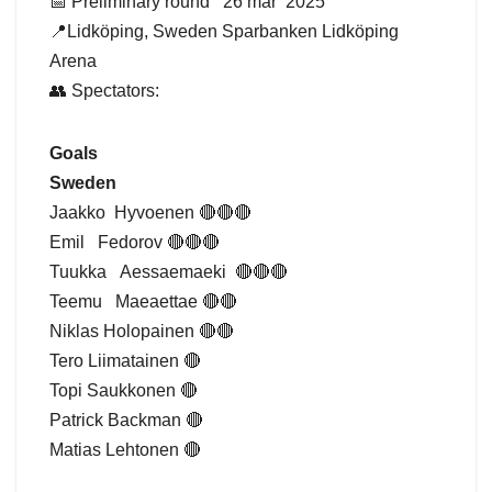
📅 Preliminary round 26 mar 2025
📍Lidköping, Sweden Sparbanken Lidköping
Arena
👥 Spectators:
Goals
Sweden
Jaakko Hyvoenen 🔴🔴🔴
Emil Fedorov 🔴🔴🔴
Tuukka Aessaemaeki 🔴🔴🔴
Teemu Maeaettae 🔴🔴
Niklas Holopainen 🔴🔴
Tero Liimatainen 🔴
Topi Saukkonen 🔴
Patrick Backman 🔴
Matias Lehtonen 🔴