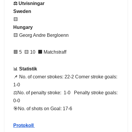
⚖️ Utvisningar
Sweden
🟨
Hungary
🟨 Georg Andre Bergloenn
🟦 5 🟨 10
🟥
Matchstraff
📊
Statistik
📌 No. of corner strokes: 22-2 Corner stroke goals:
1-0
⚖️No. of penalty stroke: 1-0 Penalty stroke goals:
0-0
🎯No. of shots on Goal: 17-6
Protokoll