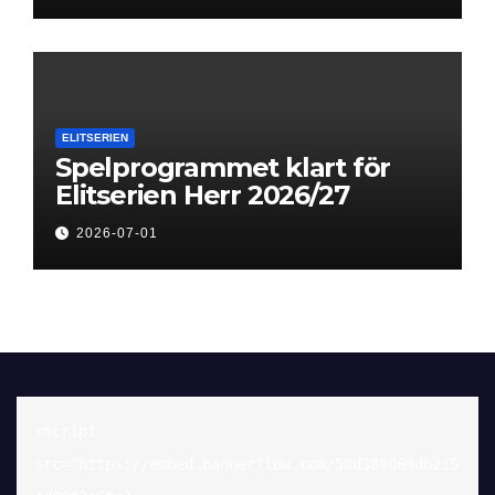
ELITSERIEN
Spelprogrammet klart för
Elitserien Herr 2026/27
2026-07-01
<script 
src="https://embed.bannerflow.com/58d389069db215