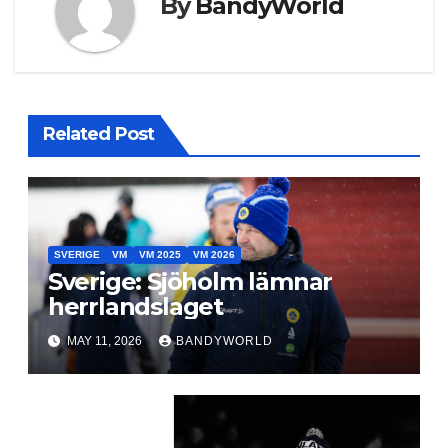
By
BandyWorld
Related Post
SVERIGE
VM
VM 2025
VM 2026
Sverige: Sjöholm lämnar
herrlandslaget
MAY 11, 2026
BANDYWORLD