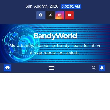
Skip
Sun. Aug 9th, 2026
5:52:02 AM
to
content
BandyWorld
Mera bandy, massor av bandy - bara för att vi
älskar bandy helt enkelt.