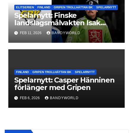
ELITSERIEN
FINLAND
GRIPEN TROLLHÄTTAN BK
SPELARNYTT
Spelarnytt: Finske
landslagsmålvakten Isak
Skoog förlänger – gör sin
FEB 11, 2026
BANDYWORLD
sjätte säsong i Gripen
FINLAND
GRIPEN TROLLHÄTTAN BK
SPELARNYTT
Spelarnytt: Casper Hänninen
förlänger med Gripen
FEB 6, 2026
BANDYWORLD