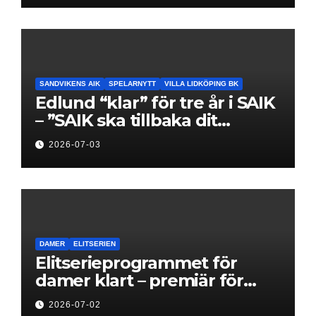
SANDVIKENS AIK
SPELARNYTT
VILLA LIDKÖPING BK
Edlund “klar” för tre år i SAIK
– ”SAIK ska tillbaka dit
klubben hör hemma”
2026-07-03
DAMER
ELITSERIEN
Elitserieprogrammet för
damer klart – premiär för
Next Level
2026-07-02