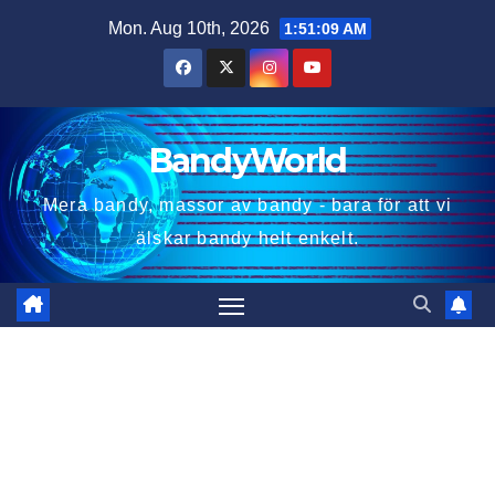
Skip
Mon. Aug 10th, 2026
1:51:10 AM
to
content
BandyWorld
Mera bandy, massor av bandy - bara för att vi
älskar bandy helt enkelt.