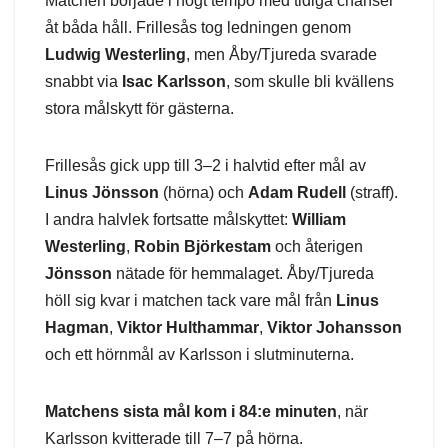
Matchen började i högt tempo med tidiga chanser
åt båda håll. Frillesås tog ledningen genom
Ludwig Westerling
, men Åby/Tjureda svarade
snabbt via
Isac Karlsson
, som skulle bli kvällens
stora målskytt för gästerna.
Frillesås gick upp till 3–2 i halvtid efter mål av
Linus Jönsson
(hörna) och
Adam Rudell
(straff).
I andra halvlek fortsatte målskyttet:
William
Westerling
,
Robin Björkestam
och återigen
Jönsson
nätade för hemmalaget. Åby/Tjureda
höll sig kvar i matchen tack vare mål från
Linus
Hagman
,
Viktor Hulthammar
,
Viktor Johansson
och ett hörnmål av Karlsson i slutminuterna.
Matchens sista mål kom i 84:e minuten
, när
Karlsson kvitterade till 7–7 på hörna.