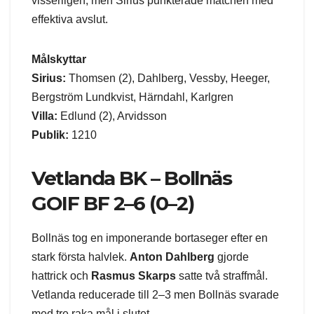
visserligen, men Sirius punkterade matchen med
effektiva avslut.
Målskyttar
Sirius:
Thomsen (2), Dahlberg, Vessby, Heeger,
Bergström Lundkvist, Härndahl, Karlgren
Villa:
Edlund (2), Arvidsson
Publik:
1210
Vetlanda BK – Bollnäs
GOIF BF 2–6 (0–2)
Bollnäs tog en imponerande bortaseger efter en
stark första halvlek.
Anton Dahlberg
gjorde
hattrick och
Rasmus Skarps
satte två straffmål.
Vetlanda reducerade till 2–3 men Bollnäs svarade
med tre raka mål i slutet.