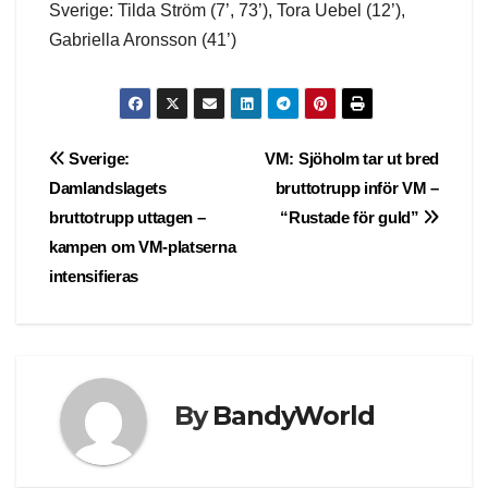
Sverige: Tilda Ström (7’, 73’), Tora Uebel (12’),
Gabriella Aronsson (41’)
Post
Sverige:
VM: Sjöholm tar ut bred
Damlandslagets
bruttotrupp inför VM –
navigation
bruttotrupp uttagen –
“Rustade för guld”
kampen om VM-platserna
intensifieras
By
BandyWorld