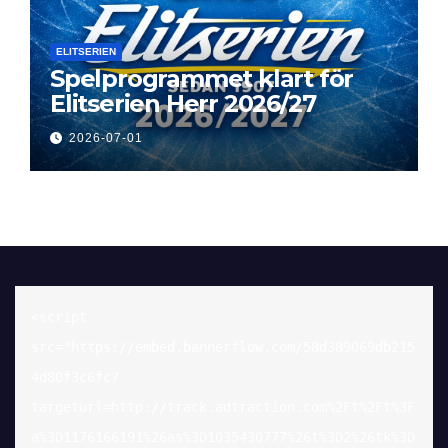
ELITSERIEN
Spelprogrammet klart för
Elitserien Herr 2026/27
2026-07-01
<script 
src="https://embed.bannerflow.com/58d389069db215
4d80f3c6fc?
targeturl=http://track.adtraction.com%2Ft%2Ft%3F
a%3D1176166191%26as%3D1035430777%26t%3D2%26tk%3D