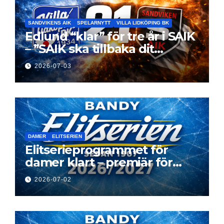
SANDVIKENS AIK
SPELARNYTT
VILLA LIDKÖPING BK
Edlund “klar” för tre år i SAIK
– ”SAIK ska tillbaka dit
klubben hör hemma”
2026-07-03
DAMER
ELITSERIEN
Elitserieprogrammet för
damer klart – premiär för
Next Level
2026-07-02