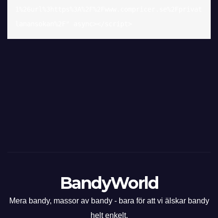
1%26url%3https%3A%2F%2Fwww.compricer.se%2Fprivat
lanansokan%2F" async></script>
BandyWorld
Mera bandy, massor av bandy - bara för att vi älskar bandy
helt enkelt.