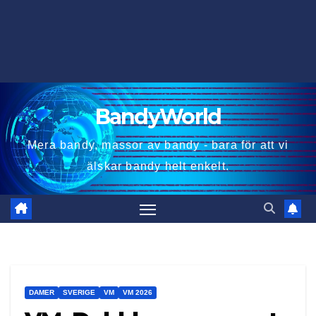
BandyWorld
Mera bandy, massor av bandy - bara för att vi
älskar bandy helt enkelt.
DAMER
SVERIGE
VM
VM 2026