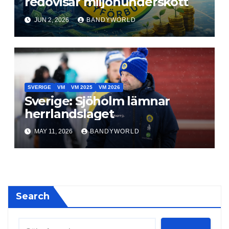
redovisar miljonunderskott
JUN 2, 2026
BANDYWORLD
SVERIGE
VM
VM 2025
VM 2026
Sverige: Sjöholm lämnar
herrlandslaget
MAY 11, 2026
BANDYWORLD
Search