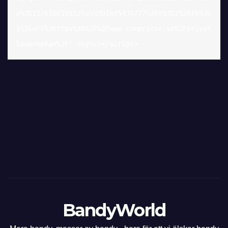
a%3D1176166191%26as%3D1035430777%26t%3D2%26tk%3D
1%26url%3https%3A%2F%2Fwww.compricer.se%2Fprivat
lanansokan%2F" async></script>
BandyWorld