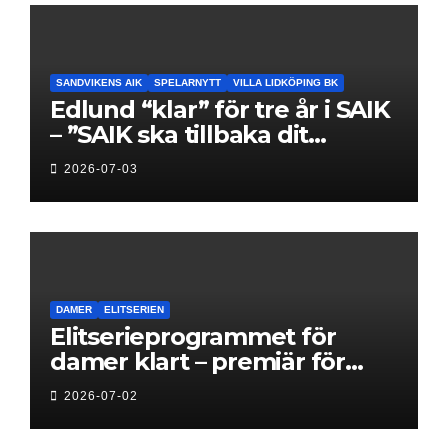
SANDVIKENS AIK
SPELARNYTT
VILLA LIDKÖPING BK
Edlund “klar” för tre år i SAIK
– ”SAIK ska tillbaka dit
klubben hör hemma”
2026-07-03
DAMER
ELITSERIEN
Elitserieprogrammet för
damer klart – premiär för
Next Level
2026-07-02