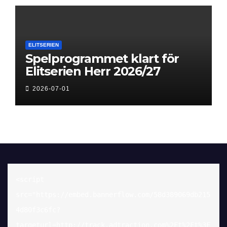
ELITSERIEN
Spelprogrammet klart för
Elitserien Herr 2026/27
2026-07-01
<script 
src="https://embed.bannerflow.com/58d389069db215
4d80f3c6fc?
targeturl=http://track.adtraction.com%2Ft%2Ft%3F