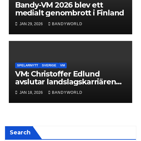
Bandy-VM 2026 blev ett
medialt genombrott i Finland
JAN 29, 2026
BANDYWORLD
SPELARNYTT
SVERIGE
VM
VM: Christoffer Edlund
avslutar landslagskarriären
med VM-Guld
JAN 18, 2026
BANDYWORLD
Search