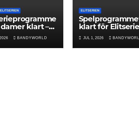
ELITSERIEN
ELITSERIEN
serieprogramme
Spelprogramme
r damer klart –
klart för Elitseri
iär för Next
Herr 2026/27
 2026
BANDYWORLD
JUL 1, 2026
BANDYWOR
l