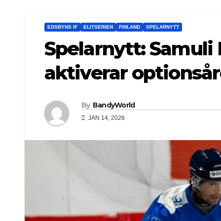
EDSBYNS IF
ELITSERIEN
FINLAND
SPELARNYTT
Spelarnytt: Samuli 
aktiverar optionsår
By
BandyWorld
JAN 14, 2026