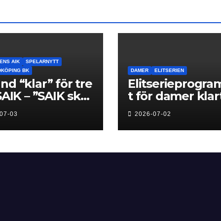
ENS AIK
SPELARNYTT
IDKÖPING BK
DAMER
ELITSERIEN
nd “klar” för tre
Elitserieprogr
 SAIK – ”SAIK ska
t för damer klart
baka dit klubben
premiär för Nex
07-03
2026-07-02
 hemma”
Level