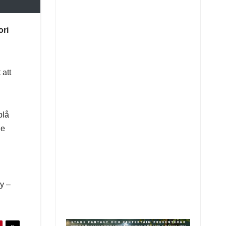
ori
 att
blå
de
dy –