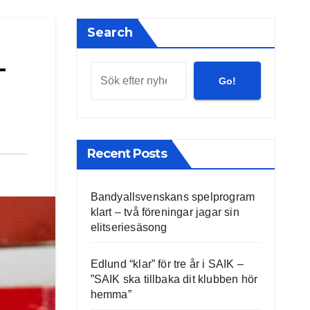
Search
–
Go!
Recent Posts
Bandyallsvenskans spelprogram
klart – två föreningar jagar sin
elitseriesäsong
Edlund “klar” för tre år i SAIK –
”SAIK ska tillbaka dit klubben hör
hemma”