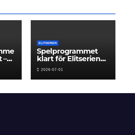
ELITSERIEN
amme
Spelprogrammet
 –
klart för Elitserien
t
Herr 2026/27
2026-07-01