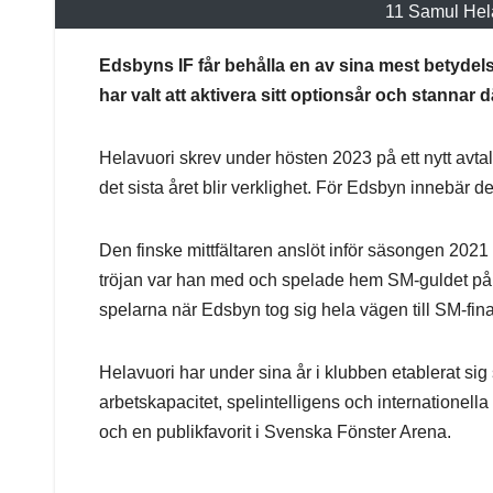
11 Samul Hel
Edsbyns IF får behålla en av sina mest betydel
har valt att aktivera sitt optionsår och stanna
Helavuori skrev under hösten 2023 på ett nytt avtal
det sista året blir verklighet. För Edsbyn innebär det
Den finske mittfältaren anslöt inför säsongen 2021
tröjan var han med och spelade hem SM‑guldet på
spelarna när Edsbyn tog sig hela vägen till SM‑fina
Helavuori har under sina år i klubben etablerat sig
arbetskapacitet, spelintelligens och internationella
och en publikfavorit i Svenska Fönster Arena.