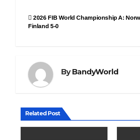
Post
2026 FIB World Championship A: Norw
Finland 5-0
navigation
By
BandyWorld
Related Post