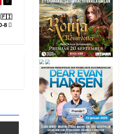
 🇫🇮
0-8