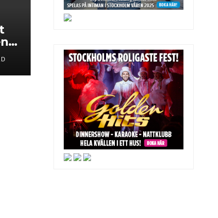
t
en
LD