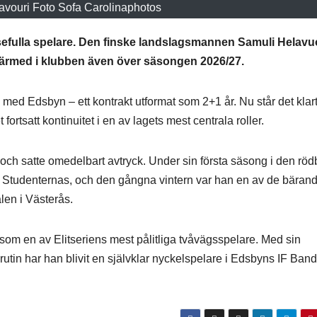
avouri Foto Sofa Carolinaphotos
sefulla spelare. Den finske landslagsmannen Samuli Helavu
r därmed i klubben även över säsongen 2026/27.
 med Edsbyn – ett kontrakt utformat som 2+1 år. Nu står det klart
 fortsatt kontinuitet i en av lagets mest centrala roller.
 och satte omedelbart avtryck. Under sin första säsong i den röd
 Studenternas, och den gångna vintern var han en av de bäran
len i Västerås.
 som en av Elitseriens mest pålitliga tvåvägsspelare. Med sin
 rutin har han blivit en självklar nyckelspelare i Edsbyns IF Ban