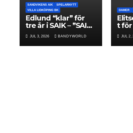
SANDVIKENS AIK
SPELARNYTT
VILLA LIDKÖPING BK
DAMER
Edlund “klar” för
Elit
tre år i SAIK – ”SAIK
t fö
ska tillbaka dit
prem
JUL 3, 2026
BANDYWORLD
JUL 2,
klubben hör
Leve
hemma”