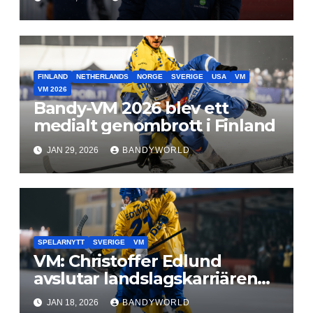
FINLAND
NETHERLANDS
NORGE
SVERIGE
USA
VM
VM 2026
Bandy-VM 2026 blev ett
medialt genombrott i Finland
JAN 29, 2026
BANDYWORLD
SPELARNYTT
SVERIGE
VM
VM: Christoffer Edlund
avslutar landslagskarriären
med VM-Guld
JAN 18, 2026
BANDYWORLD