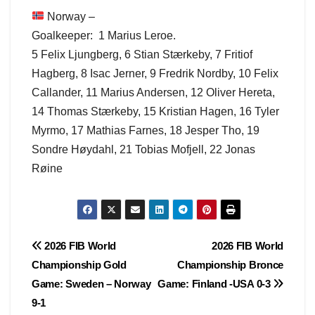
Norway –
Goalkeeper: 1 Marius Leroe.
5 Felix Ljungberg, 6 Stian Stærkeby, 7 Fritiof
Hagberg, 8 Isac Jerner, 9 Fredrik Nordby, 10 Felix
Callander, 11 Marius Andersen, 12 Oliver Hereta,
14 Thomas Stærkeby, 15 Kristian Hagen, 16 Tyler
Myrmo, 17 Mathias Farnes, 18 Jesper Tho, 19
Sondre Høydahl, 21 Tobias Mofjell, 22 Jonas
Røine
Post
2026 FIB World
2026 FIB World
Championship Gold
Championship Bronce
navigation
Game: Sweden – Norway
Game: Finland -USA 0-3
9-1