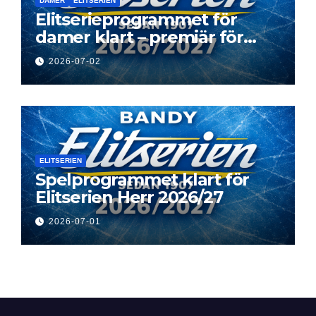
DAMER
ELITSERIEN
Elitserieprogrammet för
damer klart – premiär för
Next Level
2026-07-02
ELITSERIEN
Spelprogrammet klart för
Elitserien Herr 2026/27
2026-07-01