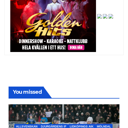
You missed
ALLSVENSKAN
DJURGÅRDENS IF
LIDKÖPINGS AIK
MÖLNDAL