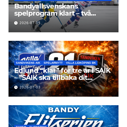
Bandyallsvenskans
spelprogram klart – två
föreningar jagar sin
2026-07-05
elitseriesäsong
SANDVIKENS AIK
SPELARNYTT
VILLA LIDKÖPING BK
Edlund “klar” för tre år i SAIK
– ”SAIK ska tillbaka dit
klubben hör hemma”
2026-07-03