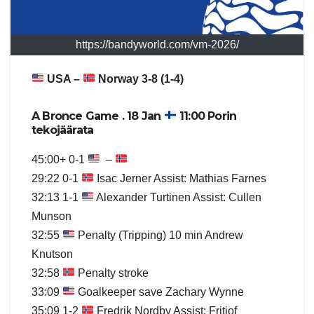
https://bandyworld.com/vm-2026/
USA –
Norway 3-8 (1-4)
A Bronce Game . 18 Jan
11:00 Porin
tekojäärata
45:00+ 0-1
–
29:22 0-1
Isac Jerner Assist: Mathias Farnes
32:13 1-1
Alexander Turtinen Assist: Cullen
Munson
32:55
Penalty (Tripping) 10 min Andrew
Knutson
32:58
Penalty stroke
33:09
Goalkeeper save Zachary Wynne
35:09 1-2
Fredrik Nordby Assist: Fritiof