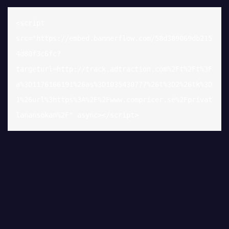
<script 
src="https://embed.bannerflow.com/58d389069db215
4d80f3c6fc?
targeturl=http://track.adtraction.com%2Ft%2Ft%3F
a%3D1176166191%26as%3D1035430777%26t%3D2%26tk%3D
1%26url%3https%3A%2F%2Fwww.compricer.se%2Fprivat
lanansokan%2F" async></script>