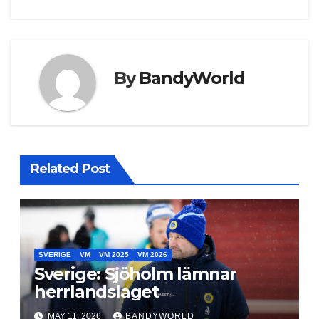
By
BandyWorld
Related Post
SVERIGE
VM
VM 2025
VM 2026
Sverige: Sjöholm lämnar
herrlandslaget
MAY 11, 2026
BANDYWORLD