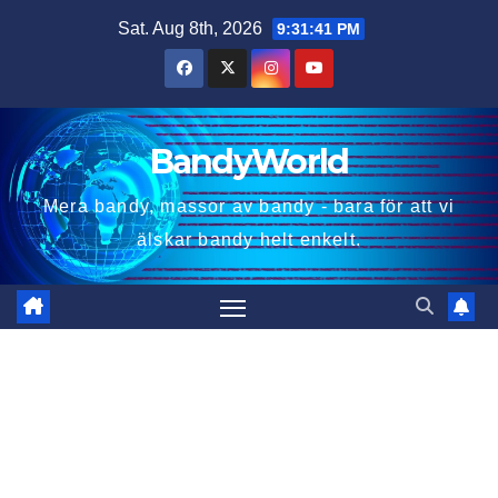
Skip
Sat. Aug 8th, 2026
9:31:42 PM
to
content
BandyWorld
Mera bandy, massor av bandy - bara för att vi
älskar bandy helt enkelt.