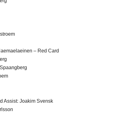
berg
dstroem
e Haemaelaeinen – Red Card
berg
r Spaangberg
roem
und Assist: Joakim Svensk
rlsson