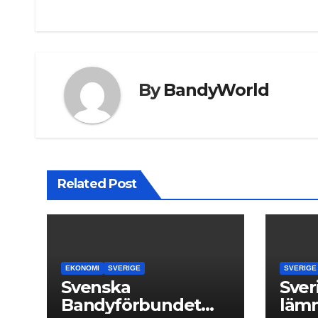
navigation
By
BandyWorld
Related Post
EKONOMI
SVERIGE
SVERIGE
Svenska
Sver
Bandyförbundet
läm