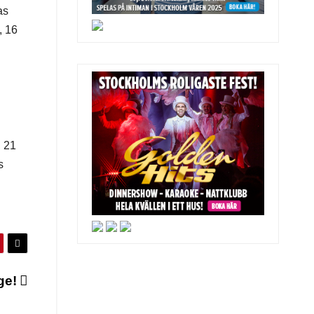
as
, 16
, 21
s
ige!