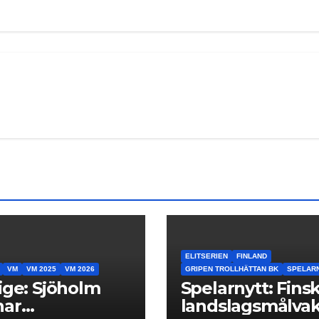
ELITSERIEN
FINLAND
VM
VM 2025
VM 2026
GRIPEN TROLLHÄTTAN BK
SPELAR
ige: Sjöholm
Spelarnytt: Fins
nar
landslagsmålva