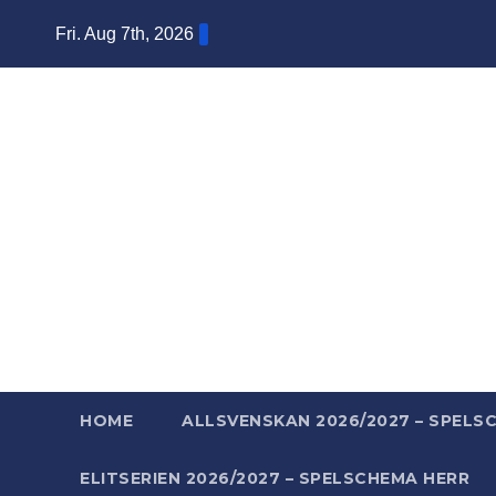
Skip
Fri. Aug 7th, 2026
to
content
Ba
Mera ba
HOME
ALLSVENSKAN 2026/2027 – SPELS
ELITSERIEN 2026/2027 – SPELSCHEMA HERR