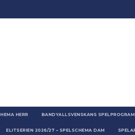
ndyWo
ndy, massor av bandy - bara för att vi älskar bandy helt
CHEMA HERR
BANDYALLSVENSKANS SPELPROGRAM 
ELITSERIEN 2026/27 – SPELSCHEMA DAM
SPELA