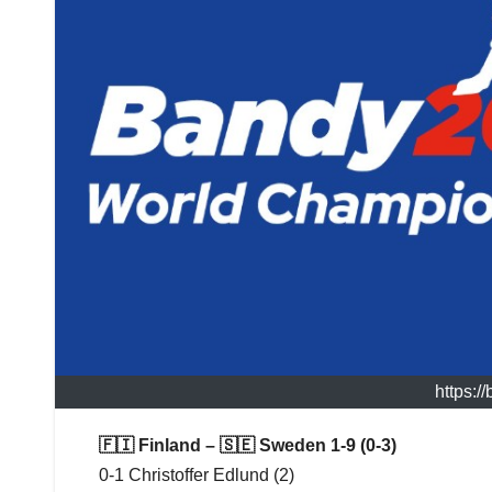
https:
🇫🇮 Finland – 🇸🇪 Sweden 1-9 (0-3)
0-1 Christoffer Edlund (2)