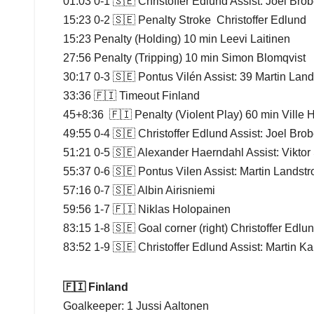
01:03 0-1 🇸🇪 Christoffer Edlund Assist: Joel Bro
15:23 0-2 🇸🇪 Penalty Stroke Christoffer Edlund
15:23 Penalty (Holding) 10 min Leevi Laitinen
27:56 Penalty (Tripping) 10 min Simon Blomqvist
30:17 0-3 🇸🇪 Pontus Vilén Assist: 39 Martin Lan
33:36 🇫🇮 Timeout Finland
45+8:36 🇫🇮 Penalty (Violent Play) 60 min Vill
49:55 0-4 🇸🇪 Christoffer Edlund Assist: Joel Bro
51:21 0-5 🇸🇪 Alexander Haerndahl Assist: Vikto
55:37 0-6 🇸🇪 Pontus Vilen Assist: Martin Landst
57:16 0-7 🇸🇪 Albin Airisniemi
59:56 1-7 🇫🇮 Niklas Holopainen
83:15 1-8 🇸🇪 Goal corner (right) Christoffer Edl
83:52 1-9 🇸🇪 Christoffer Edlund Assist: Martin Ka
🇫🇮 Finland
Goalkeeper: 1 Jussi Aaltonen