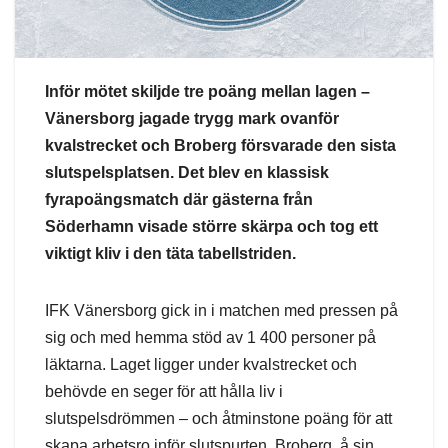
Inför mötet skiljde tre poäng mellan lagen –
Vänersborg jagade trygg mark ovanför
kvalstrecket och Broberg försvarade den sista
slutspelsplatsen. Det blev en klassisk
fyrapoängsmatch där gästerna från
Söderhamn visade större skärpa och tog ett
viktigt kliv i den täta tabellstriden.
IFK Vänersborg gick in i matchen med pressen på
sig och med hemma stöd av 1 400 personer på
läktarna. Laget ligger under kvalstrecket och
behövde en seger för att hålla liv i
slutspelsdrömmen – och åtminstone poäng för att
skapa arbetsro inför slutspurten. Broberg, å sin