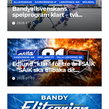
ALLSVENSKAN
DJURGÅRDENS IF
LIDKÖPINGS AIK
MÖLNDAL
Bandyallsvenskans
spelprogram klart – två
föreningar jagar sin
2026-07-05
elitseriesäsong
SANDVIKENS AIK
SPELARNYTT
VILLA LIDKÖPING BK
Edlund “klar” för tre år i SAIK
– ”SAIK ska tillbaka dit
klubben hör hemma”
2026-07-03