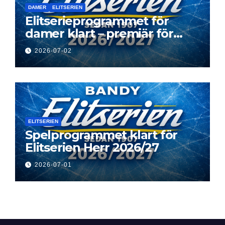
DAMER
ELITSERIEN
Elitserieprogrammet för
damer klart – premiär för
Next Level
2026-07-02
ELITSERIEN
Spelprogrammet klart för
Elitserien Herr 2026/27
2026-07-01