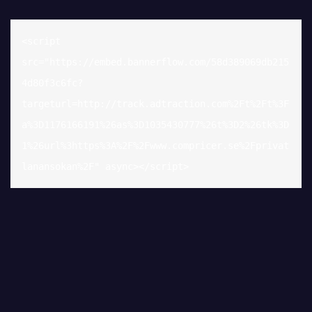
<script 
src="https://embed.bannerflow.com/58d389069db215
4d80f3c6fc?
targeturl=http://track.adtraction.com%2Ft%2Ft%3F
a%3D1176166191%26as%3D1035430777%26t%3D2%26tk%3D
1%26url%3https%3A%2F%2Fwww.compricer.se%2Fprivat
lanansokan%2F" async></script>