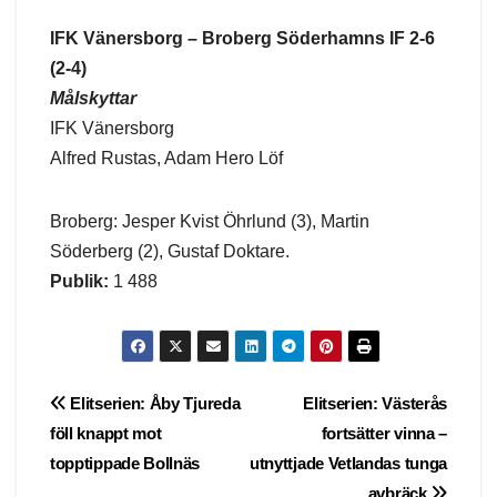
IFK Vänersborg – Broberg Söderhamns IF 2-6
(2-4)
Målskyttar
IFK Vänersborg
Alfred Rustas, Adam Hero Löf
Broberg: Jesper Kvist Öhrlund (3), Martin
Söderberg (2), Gustaf Doktare.
Publik:
1 488
Post
Elitserien: Åby Tjureda
Elitserien: Västerås
föll knappt mot
fortsätter vinna –
navigation
topptippade Bollnäs
utnyttjade Vetlandas tunga
avbräck