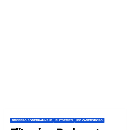
BROBERG SÖDERHAMNS IF
ELITSERIEN
IFK VÄNERSBORG