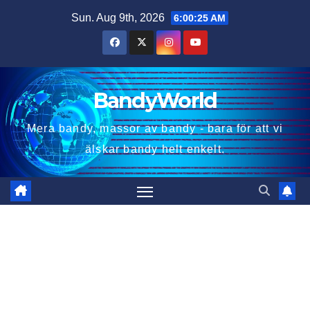
Skip
Sun. Aug 9th, 2026
6:00:26 AM
to
content
BandyWorld
Mera bandy, massor av bandy - bara för att vi
älskar bandy helt enkelt.