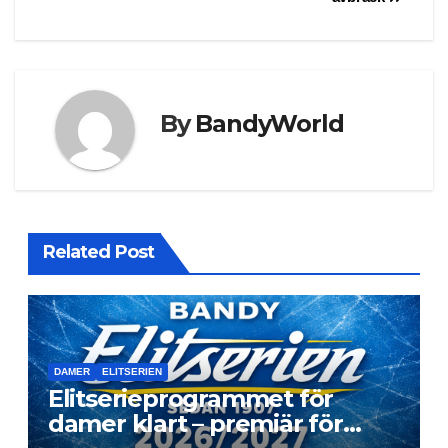
By
BandyWorld
Related Post
DAMER
ELITSERIEN
Elitserieprogrammet för
damer klart – premiär för