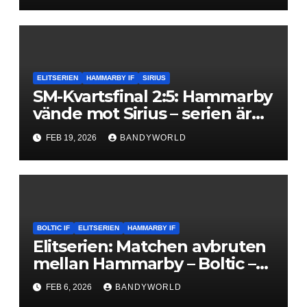
ELITSERIEN
HAMMARBY IF
SIRIUS
SM-Kvartsfinal 2:5: Hammarby
vände mot Sirius – serien är
kvitterad
FEB 19, 2026
BANDYWORLD
BOLTIC IF
ELITSERIEN
HAMMARBY IF
Elitserien: Matchen avbruten
mellan Hammarby – Boltic –
Bortasupporter
FEB 6, 2026
BANDYWORLD