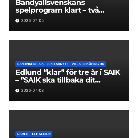
Bandyallsvenskans
spelprogram klart – två
föreningar jagar sin
2026-07-05
elitseriesäsong
SANDVIKENS AIK
SPELARNYTT
VILLA LIDKÖPING BK
Edlund “klar” för tre år i SAIK
– ”SAIK ska tillbaka dit
klubben hör hemma”
2026-07-03
DAMER
ELITSERIEN