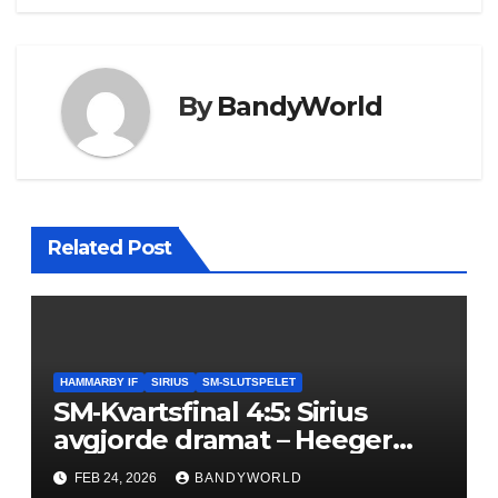
By
BandyWorld
Related Post
HAMMARBY IF
SIRIUS
SM-SLUTSPELET
SM‑Kvartsfinal 4:5: Sirius
avgjorde dramat – Heeger
hjälte i sudden
FEB 24, 2026
BANDYWORLD