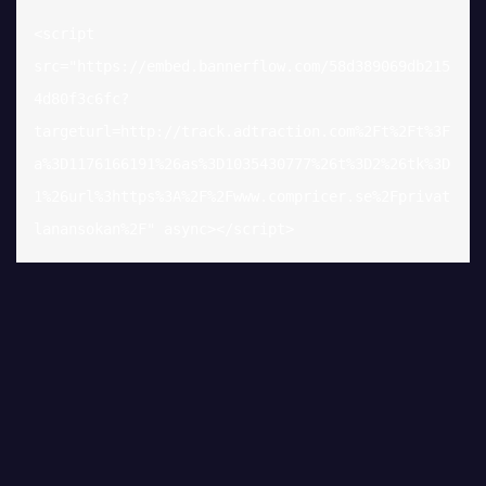
<script 
src="https://embed.bannerflow.com/58d389069db215
4d80f3c6fc?
targeturl=http://track.adtraction.com%2Ft%2Ft%3F
a%3D1176166191%26as%3D1035430777%26t%3D2%26tk%3D
1%26url%3https%3A%2F%2Fwww.compricer.se%2Fprivat
lanansokan%2F" async></script>