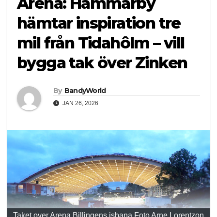
Arena: Hammarby
hämtar inspiration tre
mil från Tidahôlm – vill
bygga tak över Zinken
By
BandyWorld
JAN 26, 2026
Taket over Arena Billingens isbana Foto Arne Lorentzon