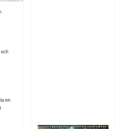
,
, och
n
 ta en
i