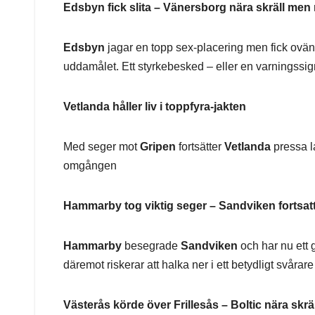
Edsbyn fick slita – Vänersborg nära skräll men n
Edsbyn
jagar en topp sex-placering men fick ovän
uddamålet. Ett styrkebesked – eller en varningssig
Vetlanda håller liv i toppfyra-jakten
Med seger mot
Gripen
fortsätter
Vetlanda
pressa la
omgången
Hammarby tog viktig seger – Sandviken fortsat
Hammarby
besegrade
Sandviken
och har nu ett g
däremot riskerar att halka ner i ett betydligt svårar
Västerås körde över Frillesås – Boltic nära skrä