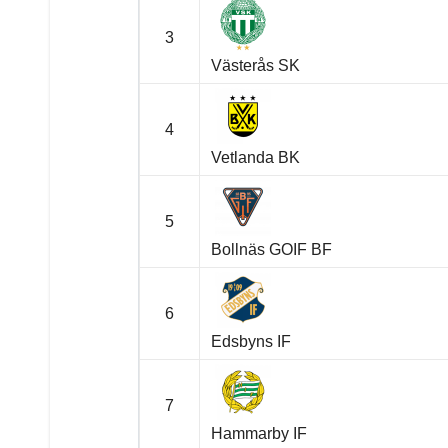
3
Västerås SK
4
Vetlanda BK
5
Bollnäs GOIF BF
6
Edsbyns IF
7
Hammarby IF