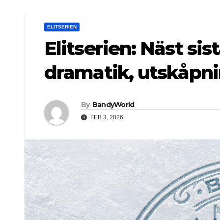
ELITSERIEN
Elitserien: Näst s
dramatik, utskåpni
By
BandyWorld
FEB 3, 2026