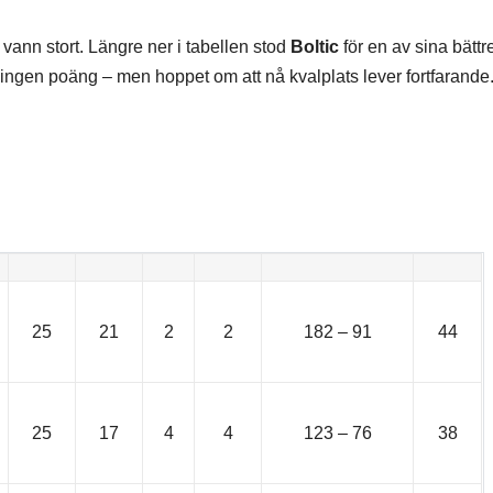
vann stort. Längre ner i tabellen stod
Boltic
för en av sina bättr
ingen poäng – men hoppet om att nå kvalplats lever fortfarande
Elitserien
25
21
2
2
182 – 91
44
25
17
4
4
123 – 76
38