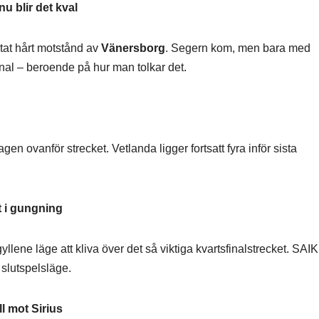
u blir det kval
tat hårt motstånd av
Vänersborg
. Segern kom, men bara med
nal – beroende på hur man tolkar det.
gen ovanför strecket. Vetlanda ligger fortsatt fyra inför sista
t i gungning
yllene läge att kliva över det så viktiga kvartsfinalstrecket. SAIK
e slutspelsläge.
ll mot Sirius