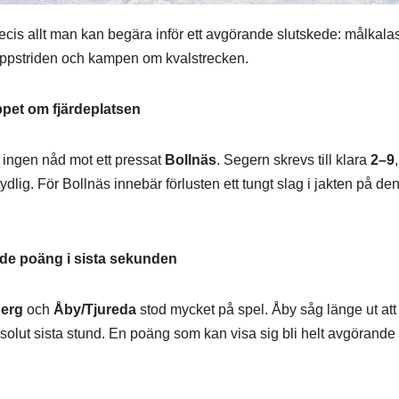
ecis allt man kan begära inför ett avgörande slutskede: målkalas
 toppstriden och kampen om kvalstrecken.
ppet om fjärdeplatsen
ingen nåd mot ett pressat
Bollnäs
. Segern skrevs till klara
2–9
tydlig. För Bollnäs innebär förlusten ett tungt slag i jakten på de
de poäng i sista sekunden
erg
och
Åby/Tjureda
stod mycket på spel. Åby såg länge ut att
solut sista stund. En poäng som kan visa sig bli helt avgörande 