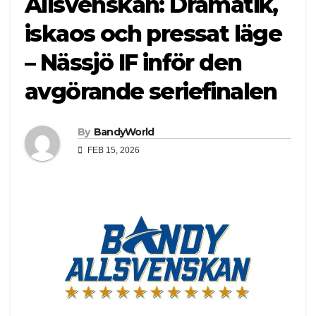
Allsvenskan: Dramatik,
iskaos och pressat läge
– Nässjö IF inför den
avgörande seriefinalen
By
BandyWorld
FEB 15, 2026