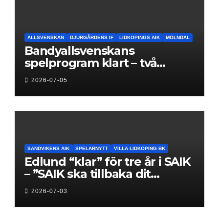
ALLSVENSKAN
DJURGÅRDENS IF
LIDKÖPINGS AIK
MÖLNDAL
Bandyallsvenskans
spelprogram klart – två
föreningar jagar sin
2026-07-05
elitseriesäsong
SANDVIKENS AIK
SPELARNYTT
VILLA LIDKÖPING BK
Edlund “klar” för tre år i SAIK
– ”SAIK ska tillbaka dit
klubben hör hemma”
2026-07-03