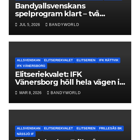
Bandyallsvenskans
spelprogram klart – två
föreningar jagar sin
JUL 5, 2026
BANDYWORLD
elitseriesäsong
ALLSVENSKAN
ELITSERIEKVALET
ELITSERIEN
IFK RÄTTVIK
IFK VÄNERSBORG
Elitseriekvalet: IFK
Vänersborg höll hela vägen i
avgörande matchen – Nytt
MAR 8, 2026
BANDYWORLD
kontrakt klart!
ALLSVENSKAN
ELITSERIEKVALET
ELITSERIEN
FRILLESÅS BK
NÄSSJÖ IF