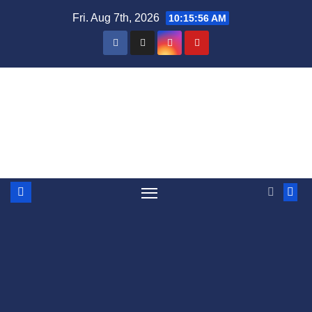
Skip
Fri. Aug 7th, 2026
10:15:56 AM
to
content
BandyWorld
Mera bandy, massor av bandy - bara för att vi
älskar bandy helt enkelt.