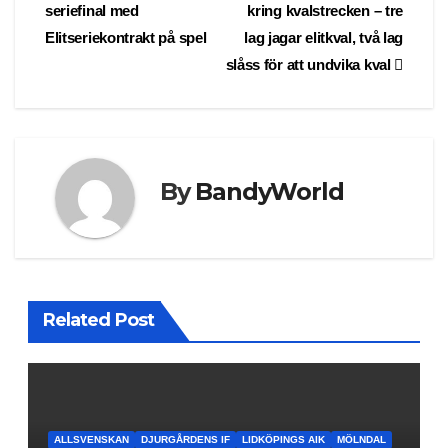
seriefinal med
kring kvalstrecken – tre
navigation
Elitseriekontrakt på spel
lag jagar elitkval, två lag
slåss för att undvika kval
By
BandyWorld
Related Post
ALLSVENSKAN
DJURGÅRDENS IF
LIDKÖPINGS AIK
MÖLNDAL