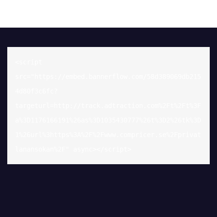
<script 
src="https://embed.bannerflow.com/58d389069db215
4d80f3c6fc?
targeturl=http://track.adtraction.com%2Ft%2Ft%3F
a%3D1176166191%26as%3D1035430777%26t%3D2%26tk%3D
1%26url%3https%3A%2F%2Fwww.compricer.se%2Fprivat
lanansokan%2F" async></script>