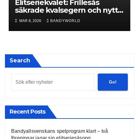
Elitseriekvalet: Frillesås
säkrade kvalsegern och nytt
kontrakt
MAR 8, 2026
BANDYWORLD
Search
Go!
Recent Posts
Bandyallsvenskans spelprogram klart – två
föreningar jagar sin elitseriesäsong