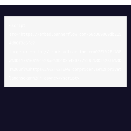
<script 
src="https://embed.bannerflow.com/58d389069db215
4d80f3c6fc?
targeturl=http://track.adtraction.com%2Ft%2Ft%3F
a%3D1176166191%26as%3D1035430777%26t%3D2%26tk%3D
1%26url%3https%3A%2F%2Fwww.compricer.se%2Fprivat
lanansokan%2F" async></script>