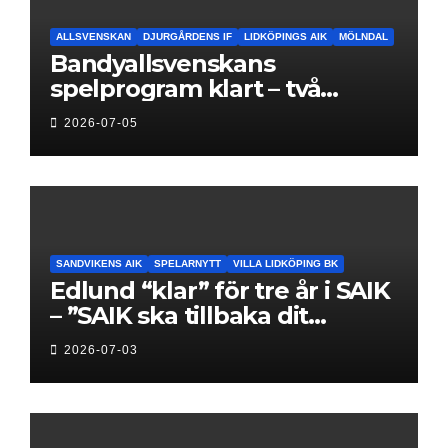
ALLSVENSKAN
DJURGÅRDENS IF
LIDKÖPINGS AIK
MÖLNDAL
Bandyallsvenskans
spelprogram klart – två
föreningar jagar sin
2026-07-05
elitseriesäsong
SANDVIKENS AIK
SPELARNYTT
VILLA LIDKÖPING BK
Edlund “klar” för tre år i SAIK
– ”SAIK ska tillbaka dit
klubben hör hemma”
2026-07-03