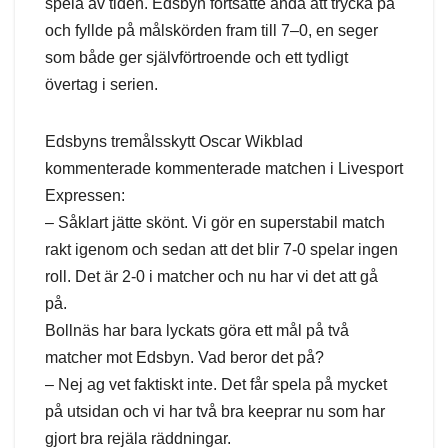
spela av tiden. Edsbyn fortsatte ändå att trycka på
och fyllde på målskörden fram till 7–0, en seger
som både ger självförtroende och ett tydligt
övertag i serien.
Edsbyns tremålsskytt Oscar Wikblad
kommenterade kommenterade matchen i Livesport
Expressen:
– Såklart jätte skönt. Vi gör en superstabil match
rakt igenom och sedan att det blir 7-0 spelar ingen
roll. Det är 2-0 i matcher och nu har vi det att gå
på.
Bollnäs har bara lyckats göra ett mål på två
matcher mot Edsbyn. Vad beror det på?
– Nej ag vet faktiskt inte. Det får spela på mycket
på utsidan och vi har två bra keeprar nu som har
gjort bra rejäla räddningar.