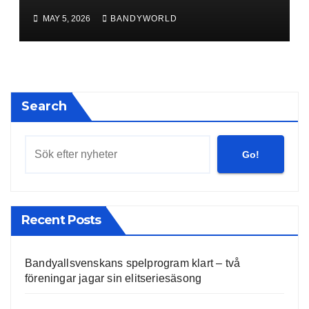
Lidköping – bryter kontraktet
MAY 5, 2026
BANDYWORLD
ett år i förtid
Search
Go!
Recent Posts
Bandyallsvenskans spelprogram klart – två
föreningar jagar sin elitseriesäsong