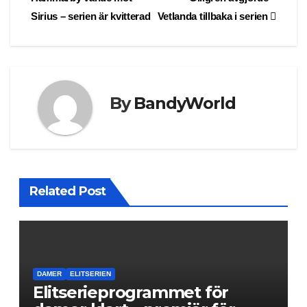
navigation
Sirius – serien är kvitterad
Vetlanda tillbaka i serien
By
BandyWorld
Related Post
DAMER
ELITSERIEN
Elitserieprogrammet för