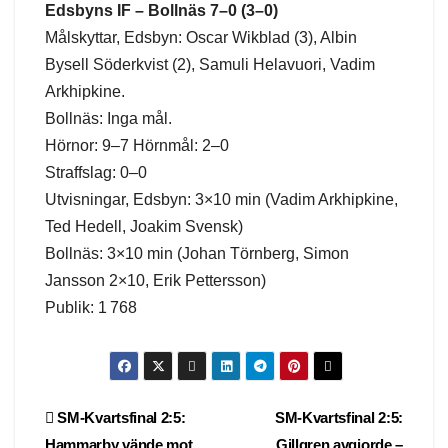
Edsbyns IF – Bollnäs 7–0 (3–0)
Målskyttar, Edsbyn: Oscar Wikblad (3), Albin
Bysell Söderkvist (2), Samuli Helavuori, Vadim
Arkhipkine.
Bollnäs: Inga mål.
Hörnor: 9–7 Hörnmål: 2–0
Straffslag: 0–0
Utvisningar, Edsbyn: 3×10 min (Vadim Arkhipkine,
Ted Hedell, Joakim Svensk)
Bollnäs: 3×10 min (Johan Törnberg, Simon
Jansson 2×10, Erik Pettersson)
Publik: 1 768
Post
SM-Kvartsfinal 2:5:
SM-Kvartsfinal 2:5:
Hammarby vände mot
Gillgren avgjorde –