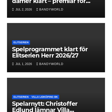
damer klart – premiär för
Next Level
JUL 2, 2026
BANDYWORLD
ELITSERIEN
Spelprogrammet klart för
Elitserien Herr 2026/27
JUL 1, 2026
BANDYWORLD
ELITSERIEN
VILLA LIDKÖPING BK
Spelarnytt: Christoffer
Edlund lämnar Villa