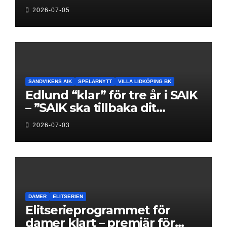
föreningar jagar sin
2026-07-05
elitseriesäsong
SANDVIKENS AIK
SPELARNYTT
VILLA LIDKÖPING BK
Edlund “klar” för tre år i SAIK
– ”SAIK ska tillbaka dit
klubben hör hemma”
2026-07-03
DAMER
ELITSERIEN
Elitserieprogrammet för
damer klart – premiär för