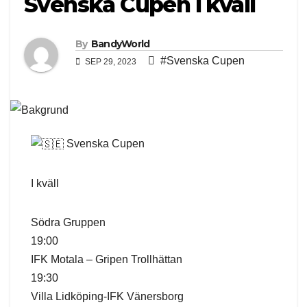
Svenska Cupen I kväll
By
BandyWorld
#Svenska Cupen
SEP 29, 2023
Svenska Cupen
I kväll
Södra Gruppen
19:00
IFK Motala – Gripen Trollhättan
19:30
Villa Lidköping-IFK Vänersborg