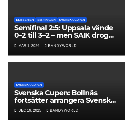
ELITSERIEN
SM-FINALEN
SVENSKA CUPEN
Semifinal 2:5: Uppsala vände
0–2 till 3–2 – men SAIK drog
längsta strået
MAR 1, 2026
BANDYWORLD
SVENSKA CUPEN
Svenska Cupen: Bollnäs
fortsätter arrangera Svenska
Cupen – satsar på publik,
DEC 19, 2025
BANDYWORLD
upplevelse och långsiktig
utveckling