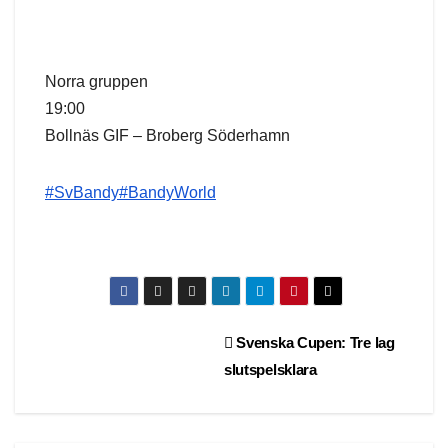
Norra gruppen
19:00
Bollnäs GIF – Broberg Söderhamn
#SvBandy
#BandyWorld
Post
Svenska Cupen: Tre lag
slutspelsklara
navigation