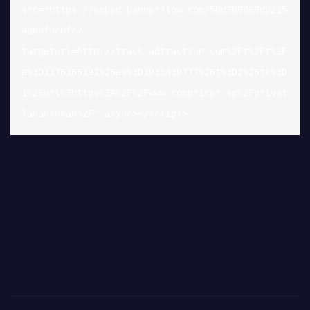
src="https://embed.bannerflow.com/58d389069db215
4d80f3c6fc?
targeturl=http://track.adtraction.com%2Ft%2Ft%3F
a%3D1176166191%26as%3D1035430777%26t%3D2%26tk%3D
1%26url%3https%3A%2F%2Fwww.compricer.se%2Fprivat
lanansokan%2F" async></script>