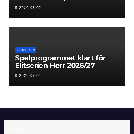
Next Level
2026-07-02
ELITSERIEN
Spelprogrammet klart för
Elitserien Herr 2026/27
2026-07-01
<script 