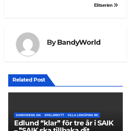
navigation
Elitserien
By
BandyWorld
Related Post
SANDVIKENS AIK
SPELARNYTT
VILLA LIDKÖPING BK
Edlund “klar” för tre år i SAIK
– ”SAIK ska tillbaka dit