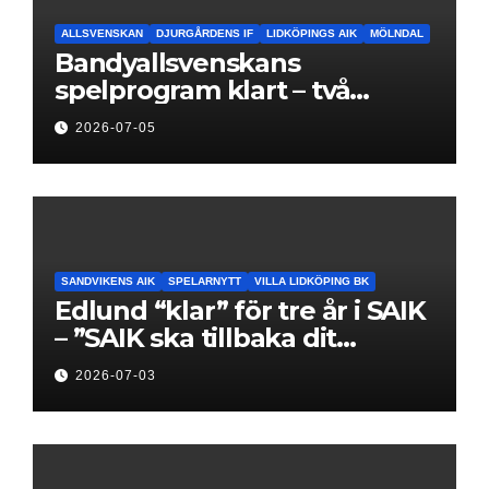
ALLSVENSKAN
DJURGÅRDENS IF
LIDKÖPINGS AIK
MÖLNDAL
Bandyallsvenskans
spelprogram klart – två
föreningar jagar sin
2026-07-05
elitseriesäsong
SANDVIKENS AIK
SPELARNYTT
VILLA LIDKÖPING BK
Edlund “klar” för tre år i SAIK
– ”SAIK ska tillbaka dit
klubben hör hemma”
2026-07-03