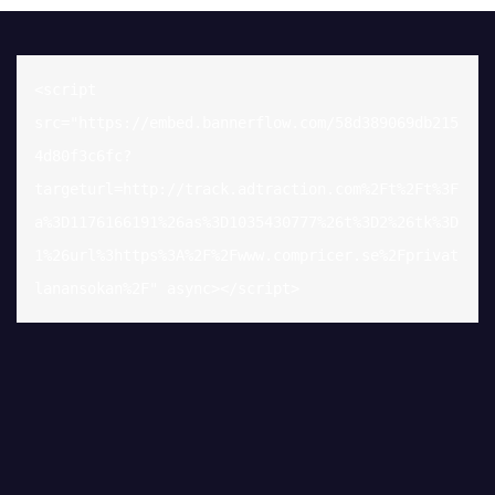
<script 
src="https://embed.bannerflow.com/58d389069db215
4d80f3c6fc?
targeturl=http://track.adtraction.com%2Ft%2Ft%3F
a%3D1176166191%26as%3D1035430777%26t%3D2%26tk%3D
1%26url%3https%3A%2F%2Fwww.compricer.se%2Fprivat
lanansokan%2F" async></script>