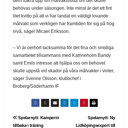
dem säkra upp sin målvaktssida om det skulle
behövas under säsongen. Inte minst är det ett fint
litet kvitto på att vi har landat en väldigt lovande
målvakt som verkligen har framtiden för sig på hög
nivå, säger Micael Eriksson.
– Vi är oerhört tacksamma för det fina och smidiga
samarbetet tillsammans med Katrineholm Bandy
samt Emils intresse att hjälpa oss om behovet
skulle uppstå vid skador på våra målvakter i vinter,
säger Svenne Olsson, klubbchef i
Broberg/Söderhamn IF
Post
Spelarnytt: Kamperin
Spelarnytt: Ny
tillbaka i träning
Lidköpingsexport till