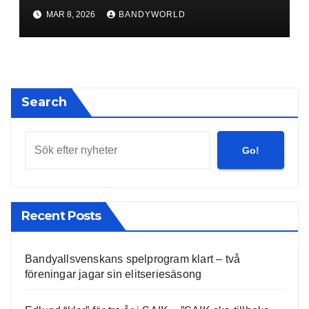
MAR 8, 2026
BANDYWORLD
Search
Go!
Recent Posts
Bandyallsvenskans spelprogram klart – två
föreningar jagar sin elitseriesäsong