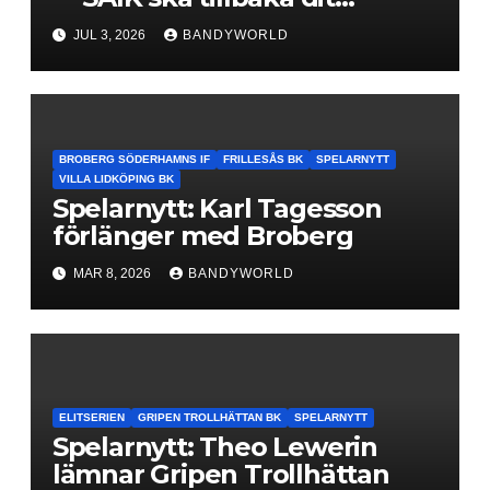
klubben hör hemma”
JUL 3, 2026
BANDYWORLD
BROBERG SÖDERHAMNS IF
FRILLESÅS BK
SPELARNYTT
VILLA LIDKÖPING BK
Spelarnytt: Karl Tagesson
förlänger med Broberg
MAR 8, 2026
BANDYWORLD
ELITSERIEN
GRIPEN TROLLHÄTTAN BK
SPELARNYTT
Spelarnytt: Theo Lewerin
lämnar Gripen Trollhättan