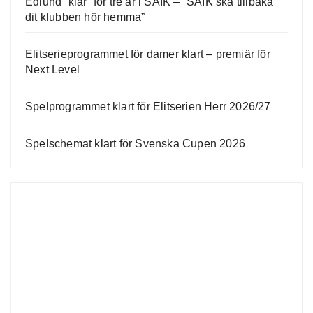
Edlund “klar” för tre år i SAIK – ”SAIK ska tillbaka
dit klubben hör hemma”
Elitserieprogrammet för damer klart – premiär för
Next Level
Spelprogrammet klart för Elitserien Herr 2026/27
Spelschemat klart för Svenska Cupen 2026