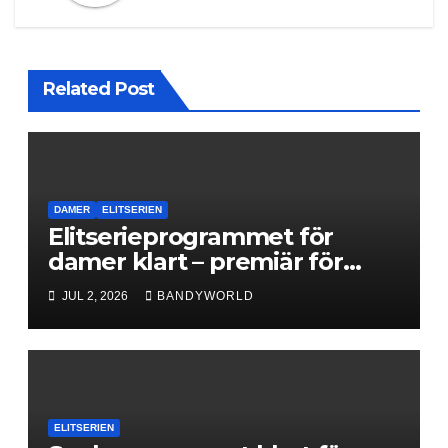
Related Post
DAMER
ELITSERIEN
Elitserieprogrammet för
damer klart – premiär för
Next Level
JUL 2, 2026
BANDYWORLD
ELITSERIEN