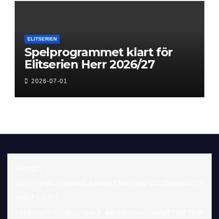
ELITSERIEN
Spelprogrammet klart för
Elitserien Herr 2026/27
2026-07-01
<script 
src="https://embed.bannerflow.com/58d389069db215
4d80f3c6fc?
targeturl=http://track.adtraction.com%2Ft%2Ft%3F