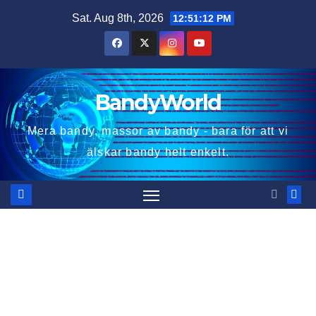
Skip
Sat. Aug 8th, 2026
12:51:13 PM
to
content
BandyWorld
Mera bandy, massor av bandy - bara för att vi
älskar bandy helt enkelt.