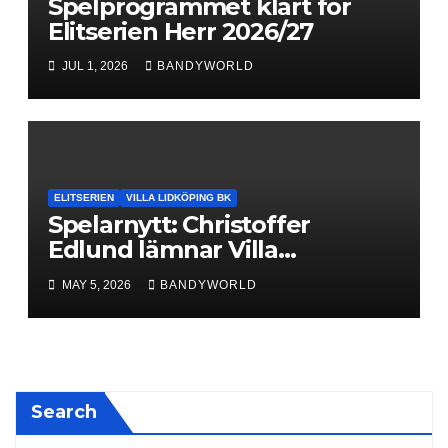
Spelprogrammet klart för
Elitserien Herr 2026/27
JUL 1, 2026
BANDYWORLD
ELITSERIEN
VILLA LIDKÖPING BK
Spelarnytt: Christoffer
Edlund lämnar Villa
Lidköping – bryter kontraktet
MAY 5, 2026
BANDYWORLD
ett år i förtid
Search