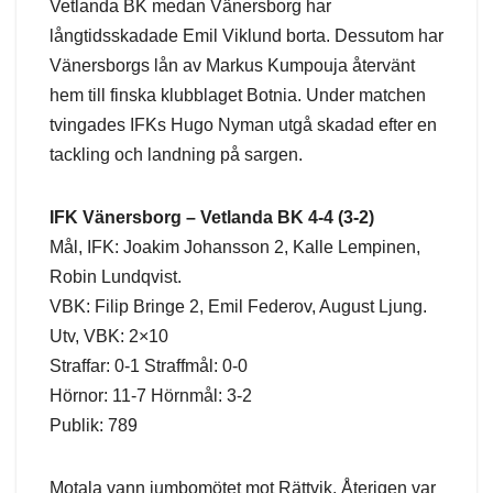
Vetlanda BK medan Vänersborg har
långtidsskadade Emil Viklund borta. Dessutom har
Vänersborgs lån av Markus Kumpouja återvänt
hem till finska klubblaget Botnia. Under matchen
tvingades IFKs Hugo Nyman utgå skadad efter en
tackling och landning på sargen.
IFK Vänersborg – Vetlanda BK 4-4 (3-2)
Mål, IFK: Joakim Johansson 2, Kalle Lempinen,
Robin Lundqvist.
VBK: Filip Bringe 2, Emil Federov, August Ljung.
Utv, VBK: 2×10
Straffar: 0-1 Straffmål: 0-0
Hörnor: 11-7 Hörnmål: 3-2
Publik: 789
Motala vann jumbomötet mot Rättvik. Återigen var