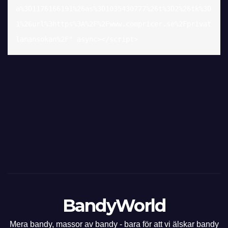
a%3D1176166191%26as%3D1035430777%26t%3D2%26tk%3D
1%26url%3https%3A%2F%2Fwww.compricer.se%2Fprivat
lanansokan%2F" async></script>
BandyWorld
Mera bandy, massor av bandy - bara för att vi älskar bandy