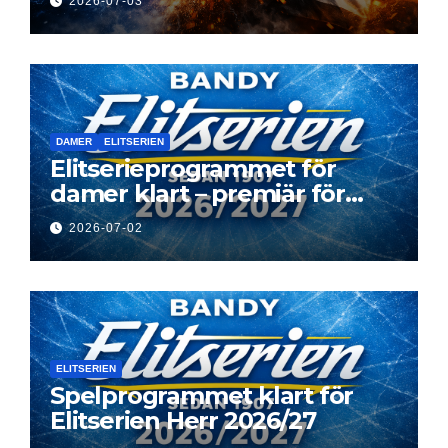
2026-07-03
DAMER
ELITSERIEN
Elitserieprogrammet för
damer klart – premiär för
Next Level
2026-07-02
ELITSERIEN
Spelprogrammet klart för
Elitserien Herr 2026/27