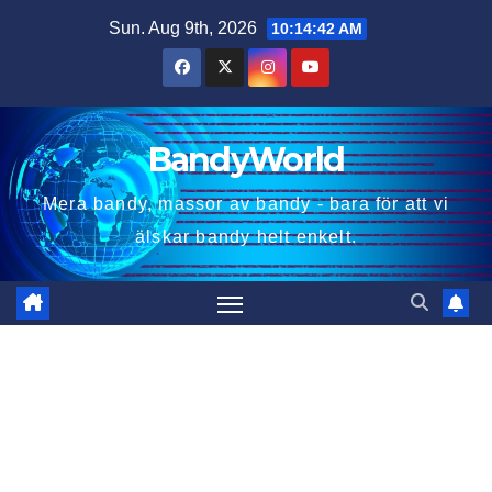
Skip
Sun. Aug 9th, 2026
10:14:44 AM
to
content
BandyWorld
Mera bandy, massor av bandy - bara för att vi
älskar bandy helt enkelt.