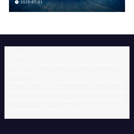
2026-07-01
<script 
src="https://embed.bannerflow.com/58d389069db215
4d80f3c6fc?
targeturl=http://track.adtraction.com%2Ft%2Ft%3F
a%3D1176166191%26as%3D1035430777%26t%3D2%26tk%3D
1%26url%3https%3A%2F%2Fwww.compricer.se%2Fprivat
lanansokan%2F" async></script>