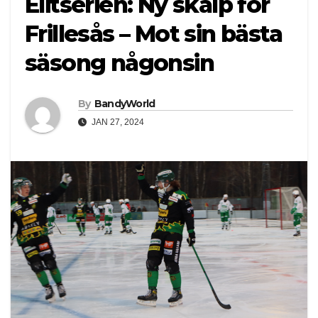
Elitserien: Ny skalp för
Frillesås – Mot sin bästa
säsong någonsin
By
BandyWorld
JAN 27, 2024