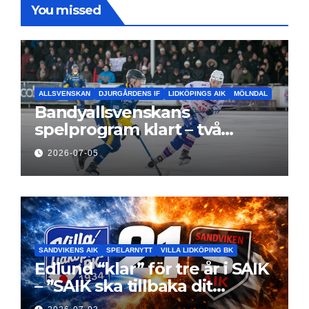
You missed
ALLSVENSKAN
DJURGÅRDENS IF
LIDKÖPINGS AIK
MÖLNDAL
Bandyallsvenskans
spelprogram klart – två
föreningar jagar sin
2026-07-05
elitseriesäsong
SANDVIKENS AIK
SPELARNYTT
VILLA LIDKÖPING BK
Edlund “klar” för tre år i SAIK
– ”SAIK ska tillbaka dit
klubben hör hemma”