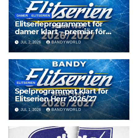
DAMER
ELITSERIEN
Elitserieprogrammet för
damer klart – premiär för
Next Level
JUL 2, 2026
BANDYWORLD
ELITSERIEN
Spelprogrammet klart för
Elitserien Herr 2026/27
JUL 1, 2026
BANDYWORLD