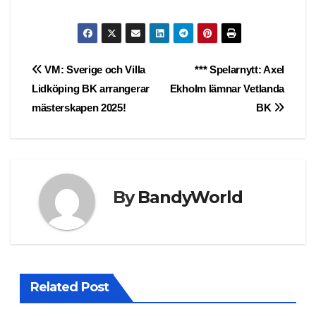
Post
VM: Sverige och Villa
*** Spelarnytt: Axel
Lidköping BK arrangerar
Ekholm lämnar Vetlanda
navigation
mästerskapen 2025!
BK
By
BandyWorld
Related Post