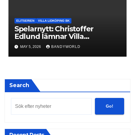
ELITSERIEN
VILLA LIDKÖPING BK
Spelarnytt: Christoffer
Edlund lämnar Villa
Lidköping – bryter kontraktet
MAY 5, 2026
BANDYWORLD
ett år i förtid
Search
Go!
Recent Posts