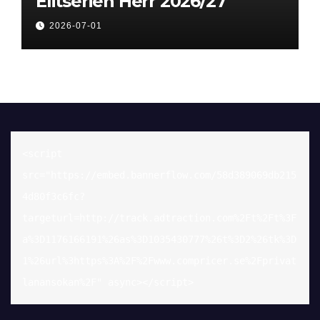
Elitserien Herr 2026/27
2026-07-01
<script 
src="https://embed.bannerflow.com/58d389069db215
4d80f3c6fc?
targeturl=http://track.adtraction.com%2Ft%2Ft%3F
a%3D1176166191%26as%3D1035430777%26t%3D2%26tk%3D
1%26url%3https%3A%2F%2Fwww.compricer.se%2Fprivat
lanansokan%2F" async></script>