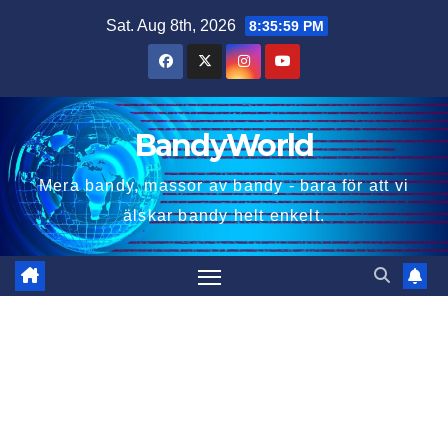
Skip
Sat. Aug 8th, 2026
8:36:00 PM
to
content
BandyWorld
Mera bandy, massor av bandy - bara för att vi
älskar bandy helt enkelt.