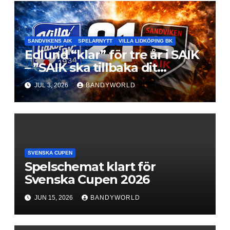
SANDVIKENS AIK
SPELARNYTT
VILLA LIDKÖPING BK
Edlund “klar” för tre år i SAIK
– ”SAIK ska tillbaka dit
klubben hör hemma”
JUL 3, 2026
BANDYWORLD
SVENSKA CUPEN
Spelschemat klart för
Svenska Cupen 2026
JUN 15, 2026
BANDYWORLD