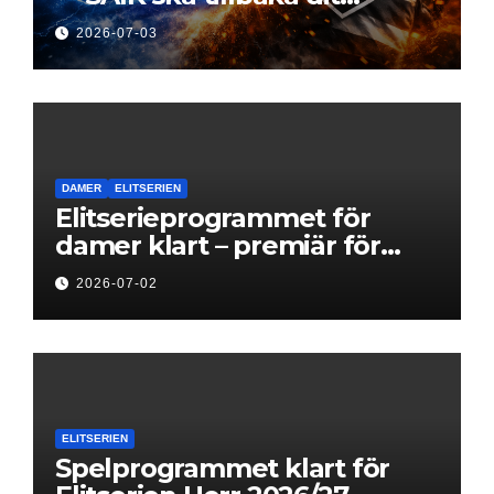
klubben hör hemma”
2026-07-03
DAMER
ELITSERIEN
Elitserieprogrammet för
damer klart – premiär för
Next Level
2026-07-02
ELITSERIEN
Spelprogrammet klart för