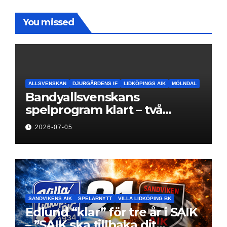
You missed
ALLSVENSKAN
DJURGÅRDENS IF
LIDKÖPINGS AIK
MÖLNDAL
Bandyallsvenskans
spelprogram klart – två
föreningar jagar sin
2026-07-05
elitseriesäsong
SANDVIKENS AIK
SPELARNYTT
VILLA LIDKÖPING BK
Edlund “klar” för tre år i SAIK
– ”SAIK ska tillbaka dit