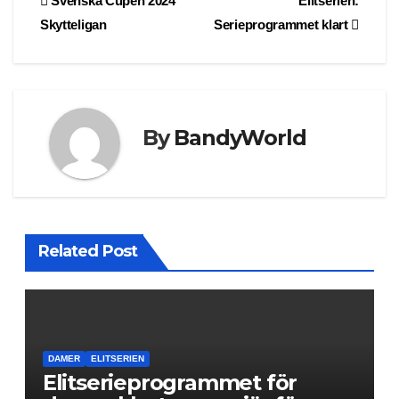
Post
Svenska Cupen 2024
Elitserien:
Skytteligan
Serieprogrammet klart
navigation
By
BandyWorld
Related Post
DAMER
ELITSERIEN
Elitserieprogrammet för