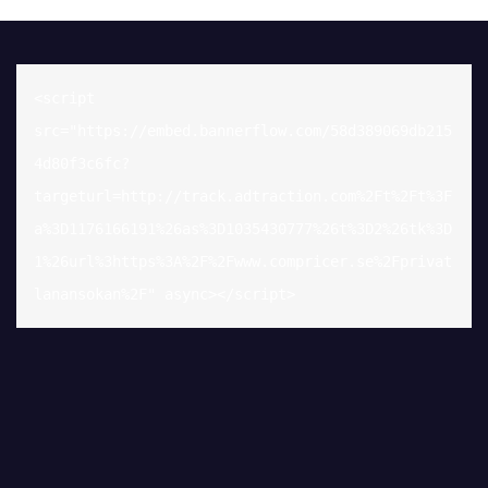
<script 
src="https://embed.bannerflow.com/58d389069db215
4d80f3c6fc?
targeturl=http://track.adtraction.com%2Ft%2Ft%3F
a%3D1176166191%26as%3D1035430777%26t%3D2%26tk%3D
1%26url%3https%3A%2F%2Fwww.compricer.se%2Fprivat
lanansokan%2F" async></script>