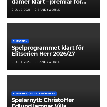
damer klart – premiär för
Next Level
JUL 2, 2026
BANDYWORLD
ELITSERIEN
Spelprogrammet klart för
Elitserien Herr 2026/27
JUL 1, 2026
BANDYWORLD
ELITSERIEN
VILLA LIDKÖPING BK
Spelarnytt: Christoffer
Edlund lämnar Villa