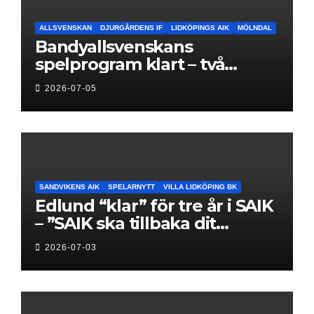
ALLSVENSKAN
DJURGÅRDENS IF
LIDKÖPINGS AIK
MÖLNDAL
Bandyallsvenskans
spelprogram klart – två
föreningar jagar sin
2026-07-05
elitseriesäsong
SANDVIKENS AIK
SPELARNYTT
VILLA LIDKÖPING BK
Edlund “klar” för tre år i SAIK
– ”SAIK ska tillbaka dit
klubben hör hemma”
2026-07-03