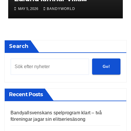
Lidköping – bryter kontraktet
MAY 5, 2026
BANDYWORLD
ett år i förtid
Search
Go!
Recent Posts
Bandyallsvenskans spelprogram klart – två
föreningar jagar sin elitseriesäsong