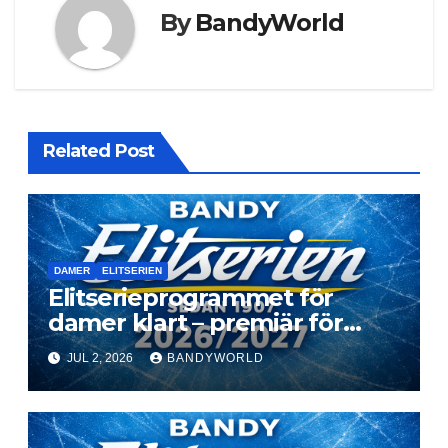
By
BandyWorld
Related Post
DAMER
ELITSERIEN
Elitserieprogrammet för
damer klart – premiär för
Next Level
JUL 2, 2026
BANDYWORLD