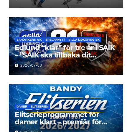
elitseriesäsong
SANDVIKENS AIK
SPELARNYTT
VILLA LIDKÖPING BK
Edlund “klar” för tre år i SAIK
– ”SAIK ska tillbaka dit
klubben hör hemma”
2026-07-03
DAMER
ELITSERIEN
Elitserieprogrammet för
damer klart – premiär för
Next Level