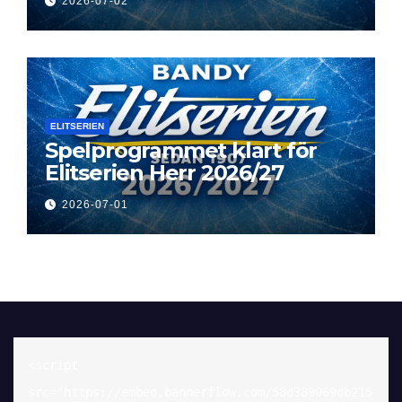
2026-07-02
ELITSERIEN
Spelprogrammet klart för
Elitserien Herr 2026/27
2026-07-01
<script 
src="https://embed.bannerflow.com/58d389069db215