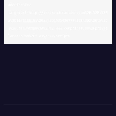
4d80f3c6fc?
targeturl=http://track.adtraction.com%2Ft%2Ft%3F
a%3D1176166191%26as%3D1035430777%26t%3D2%26tk%3D
1%26url%3https%3A%2F%2Fwww.compricer.se%2Fprivat
lanansokan%2F" async></script>