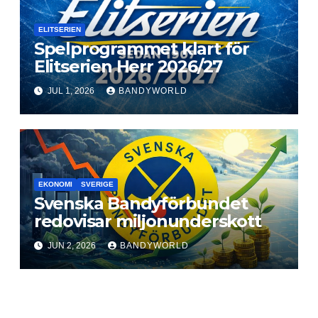
ELITSERIEN
Spelprogrammet klart för
Elitserien Herr 2026/27
JUL 1, 2026
BANDYWORLD
EKONOMI
SVERIGE
Svenska Bandyförbundet
redovisar miljonunderskott
JUN 2, 2026
BANDYWORLD