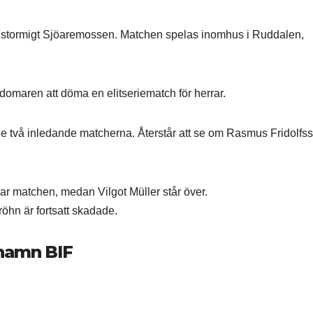
ch stormigt Sjöaremossen. Matchen spelas inomhus i Ruddalen,
domaren att döma en elitseriematch för herrar.
e två inledande matcherna. Återstår att se om Rasmus Fridolfs
ar matchen, medan Vilgot Müller står över.
öhn är fortsatt skadade.
rhamn BIF