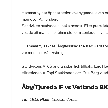
Hammarby har öppnat serien övertygande, även om d
man över Vänersborg.
Sandviken studsade tillbaka senast. Efter premiär
visade att man tillhör åtminstone mittenlagen i vinte
I Hammarby saknas långtidsskadade Isac Karlsson
var med mot Vänersborg.
Sandvikens AIK å andra sidan fick tillbaka Eric 
elitseriedebut. Topi Saukkonen och Olle Berg vilad
Åby/Tjureda IF vs Vetlanda BK
Tid:
19:00
Plats:
Eriksson Arena