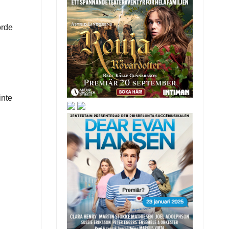
örde
inte