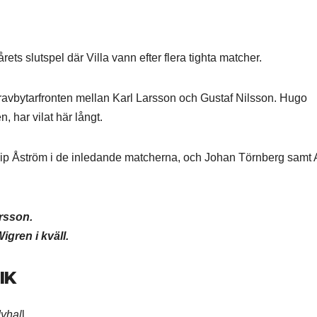
årets slutspel där Villa vann efter flera tighta matcher.
ioravbytarfronten mellan Karl Larsson och Gustaf Nilsson. Hugo
 har vilat här långt.
lip Åström i de inledande matcherna, och Johan Törnberg samt 
rsson.
igren i kväll.
IK
yhal
l