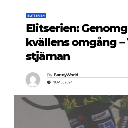
ELITSERIEN
Elitserien: Genomg
kvällens omgång – V
stjärnan
By
BandyWorld
NOV 1, 2024