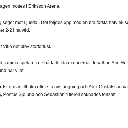
agen möttes i Eriksson Arena.
g seger mot Ljusdal. Det följdes upp med en bra första halvlek s
r 2-2 i halvtid.
Villa det blev storförlust.
med samma spelare i de båda första mathcerna. Jonathan Alm Hu
nd har vilat.
rdström är tillbaka efter sin avstängning och Alex Gustafsson va
in, Pontus Sjölund och Sebastian Ytterell saknades fortsatt.