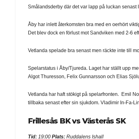
Smålandsderby där det var lapp på luckan senast l
Åby har inlett återkomsten bra med en oerhört vikti
Det blev dock en förlust mot Sandviken med 2-6 efte
Vetlanda spelade bra senast men räckte inte till mot 
Spelarstatus i Åby/Tjureda. Laget har ställt upp 
Algot Thuresson, Felix Gunnarsson och Elias Sjölu
Vetlanda har haft stökigt på spelarfronten. Emil No
tillbaka senast efter sin sjukdom. Vladimir In-Fa-L
Frillesås BK vs Västerås SK
Tid:
19:00
Plats:
Ruddalens Ishall