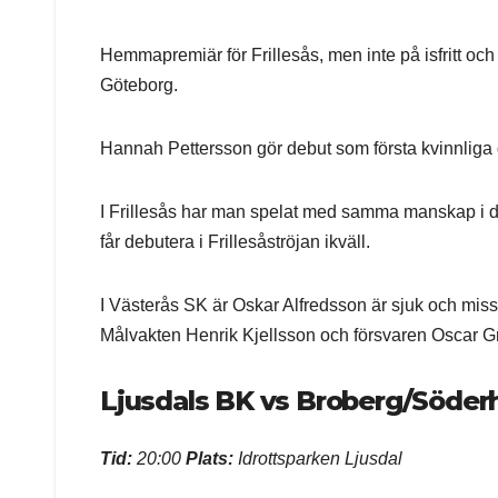
Hemmapremiär för Frillesås, men inte på isfritt o
Göteborg.
Hannah Pettersson gör debut som första kvinnliga 
I Frillesås har man spelat med samma manskap i d
får debutera i Frillesåströjan ikväll.
I Västerås SK är Oskar Alfredsson är sjuk och miss
Målvakten Henrik Kjellsson och försvaren Oscar Gr
Ljusdals BK vs Broberg/Söde
Tid:
20:00
Plats:
Idrottsparken Ljusdal