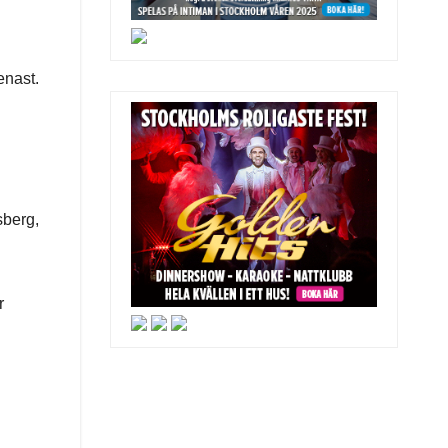
enast.
sberg,
r