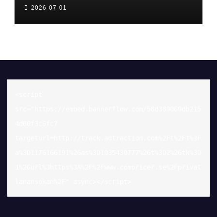
2026-07-01
<script 
src="https://embed.bannerflow.com/58d389069db215
4d80f3c6fc?
targeturl=http://track.adtraction.com%2Ft%2Ft%3F
a%3D1176166191%26as%3D1035430777%26t%3D2%26tk%3D
1%26url%3https%3A%2F%2Fwww.compricer.se%2Fprivat
lanansokan%2F" async></script>