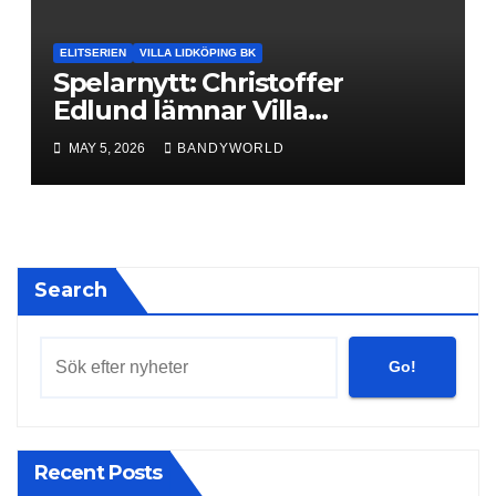
ELITSERIEN
VILLA LIDKÖPING BK
Spelarnytt: Christoffer
Edlund lämnar Villa
Lidköping – bryter kontraktet
MAY 5, 2026
BANDYWORLD
ett år i förtid
Search
Go!
Recent Posts