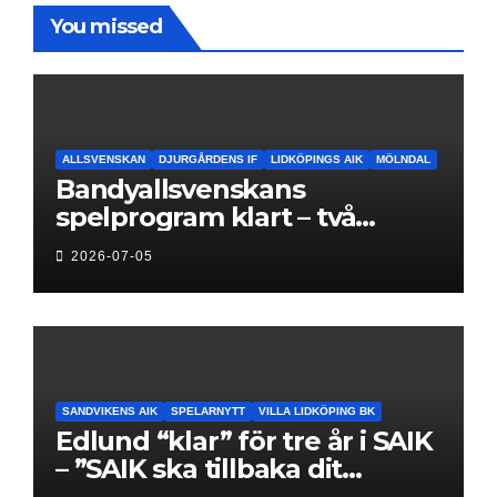
You missed
ALLSVENSKAN
DJURGÅRDENS IF
LIDKÖPINGS AIK
MÖLNDAL
Bandyallsvenskans
spelprogram klart – två
föreningar jagar sin
2026-07-05
elitseriesäsong
SANDVIKENS AIK
SPELARNYTT
VILLA LIDKÖPING BK
Edlund “klar” för tre år i SAIK
– ”SAIK ska tillbaka dit
klubben hör hemma”