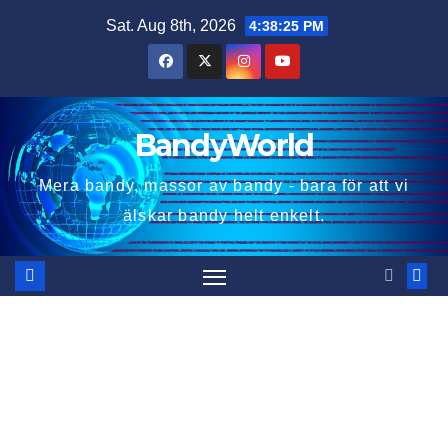
Skip
Sat. Aug 8th, 2026
4:38:26 PM
to
content
BandyWorld
Mera bandy, massor av bandy - bara för att vi
älskar bandy helt enkelt.