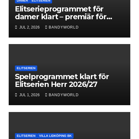
DAMER
ELITSERIEN
Elitserieprogrammet för
damer klart – premiär för
Next Level
JUL 2, 2026
BANDYWORLD
ELITSERIEN
Spelprogrammet klart för
Elitserien Herr 2026/27
JUL 1, 2026
BANDYWORLD
ELITSERIEN
VILLA LIDKÖPING BK