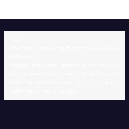
<script 
src="https://embed.bannerflow.com/58d389069db215
4d80f3c6fc?
targeturl=http://track.adtraction.com%2Ft%2Ft%3F
a%3D1176166191%26as%3D1035430777%26t%3D2%26tk%3D
1%26url%3https%3A%2F%2Fwww.compricer.se%2Fprivat
lanansokan%2F" async></script>