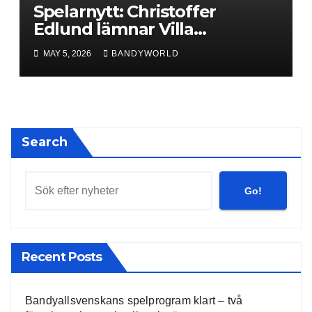
Spelarnytt: Christoffer
Edlund lämnar Villa
Lidköping – bryter kontraktet
MAY 5, 2026
BANDYWORLD
ett år i förtid
Search
Go!
Recent Posts
Bandyallsvenskans spelprogram klart – två