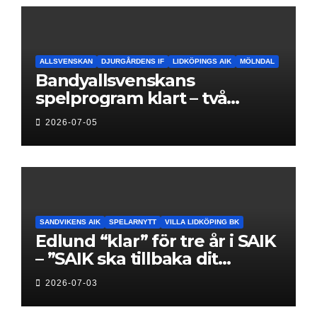
ALLSVENSKAN
DJURGÅRDENS IF
LIDKÖPINGS AIK
MÖLNDAL
Bandyallsvenskans
spelprogram klart – två
föreningar jagar sin
2026-07-05
elitseriesäsong
SANDVIKENS AIK
SPELARNYTT
VILLA LIDKÖPING BK
Edlund “klar” för tre år i SAIK
– ”SAIK ska tillbaka dit
klubben hör hemma”
2026-07-03