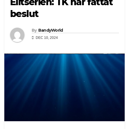
Elitserien: TK har fattat
beslut
By
BandyWorld
DEC 10, 2024