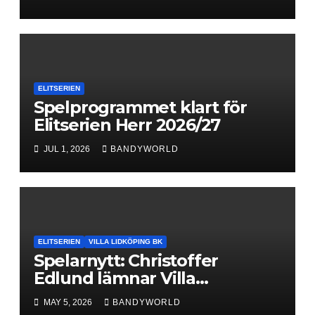
ELITSERIEN
Spelprogrammet klart för
Elitserien Herr 2026/27
JUL 1, 2026
BANDYWORLD
ELITSERIEN
VILLA LIDKÖPING BK
Spelarnytt: Christoffer
Edlund lämnar Villa
Lidköping – bryter kontraktet
MAY 5, 2026
BANDYWORLD
ett år i förtid