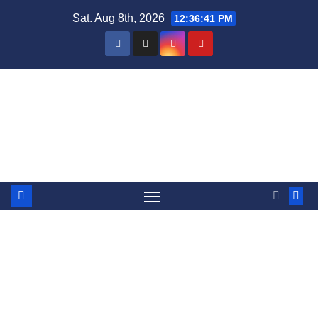
Skip
Sat. Aug 8th, 2026
12:36:41 PM
to
content
BandyWorld
Mera bandy, massor av bandy - bara för att vi
älskar bandy helt enkelt.