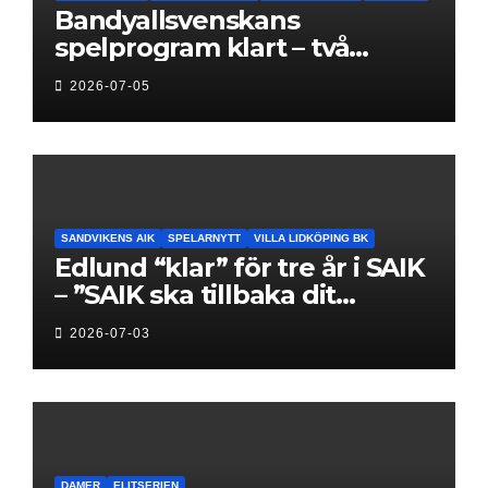
Bandyallsvenskans
spelprogram klart – två
föreningar jagar sin
2026-07-05
elitseriesäsong
SANDVIKENS AIK
SPELARNYTT
VILLA LIDKÖPING BK
Edlund “klar” för tre år i SAIK
– ”SAIK ska tillbaka dit
klubben hör hemma”
2026-07-03
DAMER
ELITSERIEN