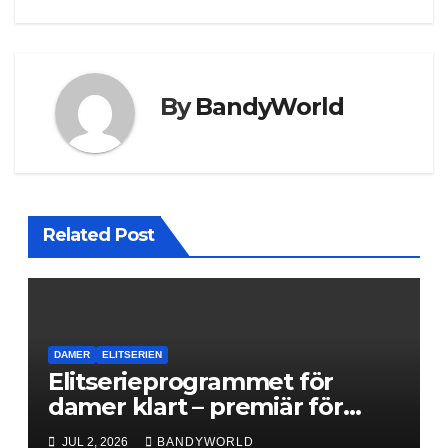
By
BandyWorld
Related Post
DAMER
ELITSERIEN
Elitserieprogrammet för
damer klart – premiär för
Next Level
JUL 2, 2026
BANDYWORLD