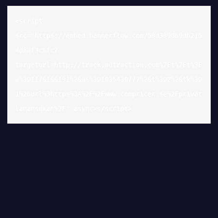
<script 
src="https://embed.bannerflow.com/58d389069db215
4d80f3c6fc?
targeturl=http://track.adtraction.com%2Ft%2Ft%3F
a%3D1176166191%26as%3D1035430777%26t%3D2%26tk%3D
1%26url%3https%3A%2F%2Fwww.compricer.se%2Fprivat
lanansokan%2F" async></script>