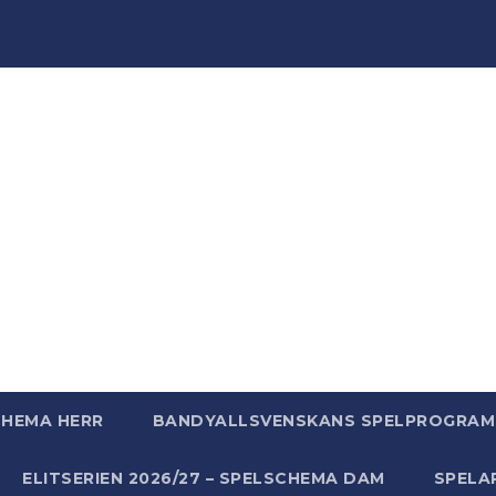
ndyWo
ndy, massor av bandy - bara för att vi älskar bandy helt
CHEMA HERR
BANDYALLSVENSKANS SPELPROGRAM 
ELITSERIEN 2026/27 – SPELSCHEMA DAM
SPELA