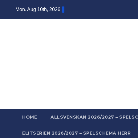
Skip
Mon. Aug 10th, 2026
to
content
Ba
Mera ba
HOME
ALLSVENSKAN 2026/2027 – SPELS
ELITSERIEN 2026/2027 – SPELSCHEMA HERR