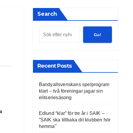
Search
Go!
Recent Posts
Bandyallsvenskans spelprogram
klart – två föreningar jagar sin
elitseriesäsong
a
Edlund “klar” för tre år i SAIK –
”SAIK ska tillbaka dit klubben hör
hemma”