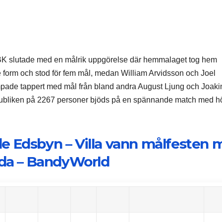
BK slutade med en målrik uppgörelse där hemmalaget tog hem
e form och stod för fem mål, medan William Arvidsson och Joel
mpade tappert med mål från bland andra August Ljung och Joak
 Publiken på 2267 personer bjöds på en spännande match med h
de Edsbyn – Villa vann målfesten 
da – BandyWorld