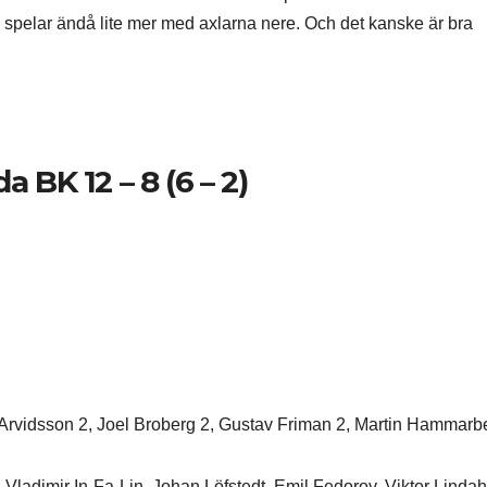
 spelar ändå lite mer med axlarna nere. Och det kanske är bra
a BK 12 – 8 (6 – 2)
 Arvidsson 2, Joel Broberg 2, Gustav Friman 2, Martin Hammarb
Vladimir In-Fa-Lin, Johan Löfstedt, Emil Fedorov, Viktor Lindah