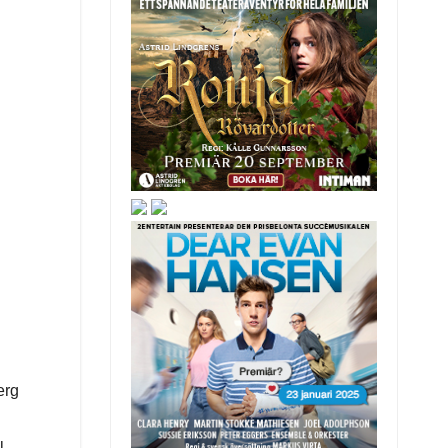
erg
l