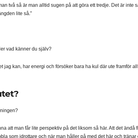
an två så är man alltid sugen på att göra ett tredje. Det är inte 
ngden lite så.”
eller vad känner du själv?
t jag kan, har energi och försöker bara ha kul där ute framför al
utet?
tsningen?
känna att man får lite perspektiv på det liksom så här. Att det ändå 
bbla som idrottare och när man håller på med det här och tränar