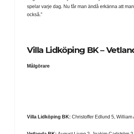
spelar varje dag. Nu får man ändå erkänna att man
också.”
Villa Lidköping BK – Vetland
Målgörare
Villa Lidköping BK:
Christoffer Edlund 5, William
Vetlanda BK:
August Ljung 2, Joakim Carlström 2, 