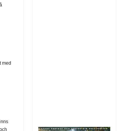
så
lt med
finns
 och