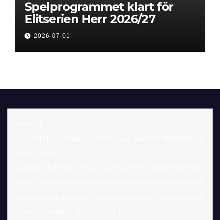
Spelprogrammet klart för
Elitserien Herr 2026/27
2026-07-01
<script 
src="https://embed.bannerflow.com/58d389069db215
4d80f3c6fc?
targeturl=http://track.adtraction.com%2Ft%2Ft%3F
a%3D1176166191%26as%3D1035430777%26t%3D2%26tk%3D
1%26url%3https%3A%2F%2Fwww.compricer.se%2Fprivat
lanansokan%2F" async></script>