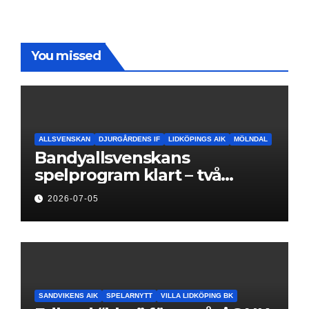
You missed
ALLSVENSKAN
DJURGÅRDENS IF
LIDKÖPINGS AIK
MÖLNDAL
Bandyallsvenskans
spelprogram klart – två
föreningar jagar sin
2026-07-05
elitseriesäsong
SANDVIKENS AIK
SPELARNYTT
VILLA LIDKÖPING BK