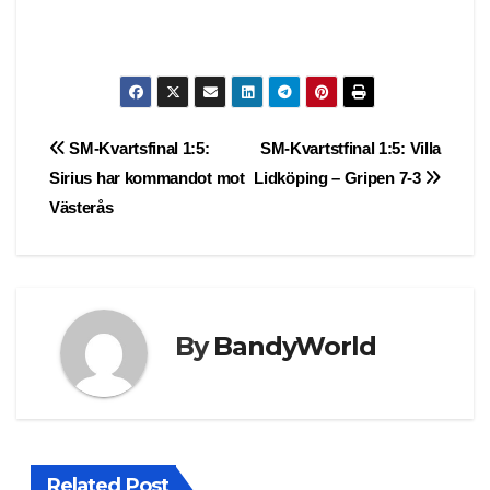
Post
SM-Kvartsfinal 1:5:
SM-Kvartstfinal 1:5: Villa
Sirius har kommandot mot
Lidköping – Gripen 7-3
navigation
Västerås
By
BandyWorld
Related Post