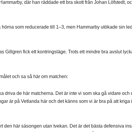
 i Hammarby, där han räddade ett bra skott från Johan Löfstedt, oc
å hörna som reducerade till 1–3, men Hammarby utökade sin le
 Gillgren fick ett kontringsläge. Trots ett mindre bra avslut lyc
målet och sa så här om matchen:
 ska driva de här matcherna. Det är inte vi som ska gå vidare och 
ingar är på Vetlanda här och det känns som vi är bra på att kriga 
ort den här säsongen utan tvekan. Det är det bästa defensiva in