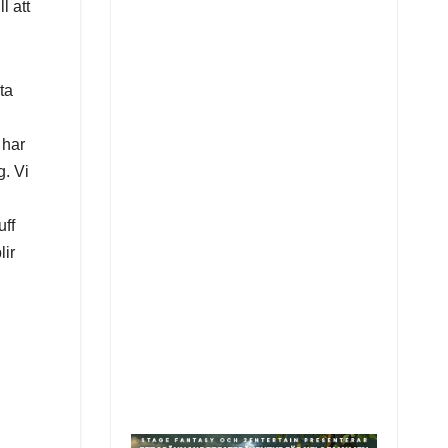
l att
ta
 har
g. Vi
uff
lir