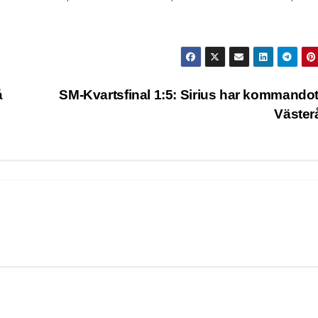
å
SM-Kvartsfinal 1:5: Sirius har kommando
Väste