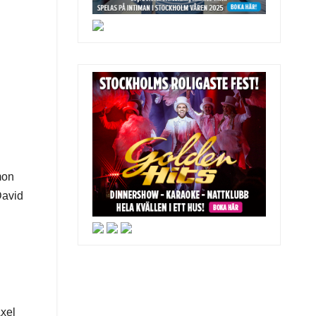
mon
David
xel