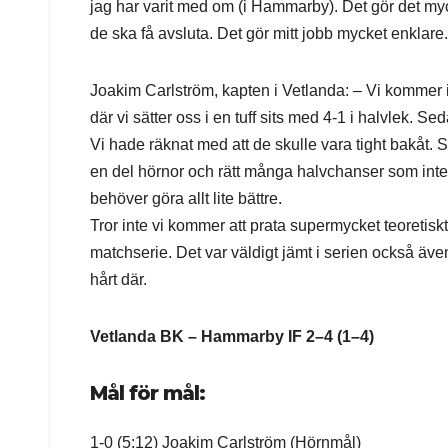
jag har varit med om (i Hammarby). Det gör det mycket 
de ska få avsluta. Det gör mitt jobb mycket enklare.
Joakim Carlström, kapten i Vetlanda: – Vi kommer int
där vi sätter oss i en tuff sits med 4-1 i halvlek. Se
Vi hade räknat med att de skulle vara tight bakåt. Se
en del hörnor och rätt många halvchanser som inte v
behöver göra allt lite bättre.
Tror inte vi kommer att prata supermycket teoretiskt. 
matchserie. Det var väldigt jämt i serien också äv
hårt där.
Vetlanda BK – Hammarby IF 2–4 (1–4)
Mål för mål:
1-0 (5:12) Joakim Carlström (Hörnmål)