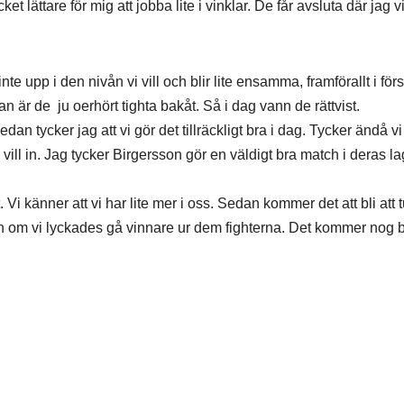
lättare för mig att jobba lite i vinklar. De får avsluta där jag vil
e upp i den nivån vi vill och blir lite ensamma, framförallt i förs
dan är de ju oerhört tighta bakåt. Så i dag vann de rättvist.
dan tycker jag att vi gör det tillräckligt bra i dag. Tycker ändå vi
ill in. Jag tycker Birgersson gör en väldigt bra match i deras la
Vi känner att vi har lite mer i oss. Sedan kommer det att bli att t
en om vi lyckades gå vinnare ur dem fighterna. Det kommer nog b