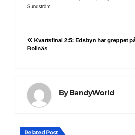
Sundström
Post
Kvartsfinal 2:5: Edsbyn har greppet p
Bollnäs
navigation
By
BandyWorld
Related Post