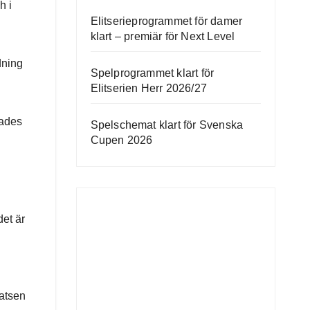
h i
Elitserieprogrammet för damer
klart – premiär för Next Level
dning
Spelprogrammet klart för
Elitserien Herr 2026/27
kades
Spelschemat klart för Svenska
Cupen 2026
det är
i
satsen