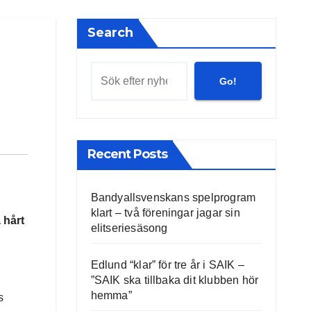
Search
Go!
Recent Posts
Bandyallsvenskans spelprogram
klart – två föreningar jagar sin
 hårt
elitseriesäsong
Edlund “klar” för tre år i SAIK –
”SAIK ska tillbaka dit klubben hör
hemma”
s