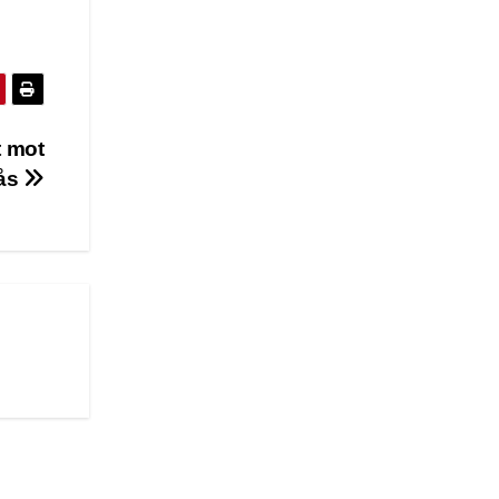
t mot
rås