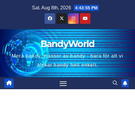
Skip
Sat. Aug 8th, 2026
4:43:56 PM
to
content
BandyWorld
Mera bandy, massor av bandy - bara för att vi
älskar bandy helt enkelt.