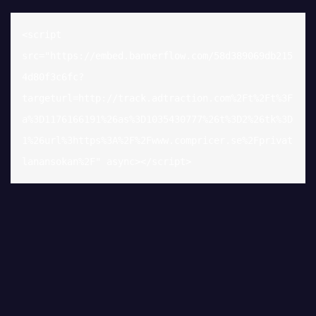
<script 
src="https://embed.bannerflow.com/58d389069db215
4d80f3c6fc?
targeturl=http://track.adtraction.com%2Ft%2Ft%3F
a%3D1176166191%26as%3D1035430777%26t%3D2%26tk%3D
1%26url%3https%3A%2F%2Fwww.compricer.se%2Fprivat
lanansokan%2F" async></script>