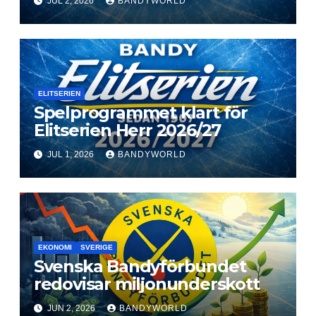
JUL 2, 2026
BANDYWORLD
ELITSERIEN
Spelprogrammet klart för
Elitserien Herr 2026/27
JUL 1, 2026
BANDYWORLD
EKONOMI
SVERIGE
Svenska Bandyförbundet
redovisar miljonunderskott
JUN 2, 2026
BANDYWORLD