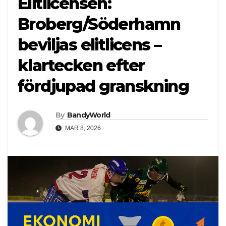
Elitlicensen:
Broberg/Söderhamn
beviljas elitlicens –
klartecken efter
fördjupad granskning
By
BandyWorld
MAR 8, 2026