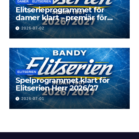
DAMER
ELITSERIEN
Elitserieprogrammet för
damer klart – premiär för
Next Level
2026-07-02
ELITSERIEN
Spelprogrammet klart för
Elitserien Herr 2026/27
2026-07-01