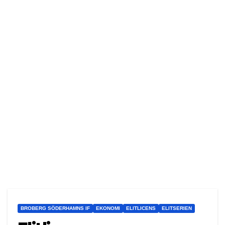
BROBERG SÖDERHAMNS IF
EKONOMI
ELITLICENS
ELITSERIEN