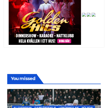
You missed
ALLSVENSKAN
DJURGÅRDENS IF
LIDKÖPINGS AIK
MÖLNDAL