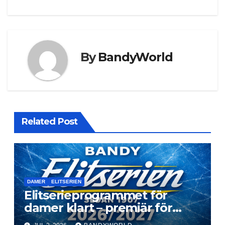
By
BandyWorld
Related Post
DAMER
ELITSERIEN
Elitserieprogrammet för
damer klart – premiär för
Next Level