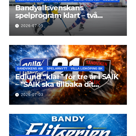
Bandyallsvenskans
spelprogram klart – två
föreningar jagar sin
2026-07-05
elitseriesäsong
SANDVIKENS AIK
SPELARNYTT
VILLA LIDKÖPING BK
Edlund “klar” för tre år i SAIK
– ”SAIK ska tillbaka dit
klubben hör hemma”
2026-07-03