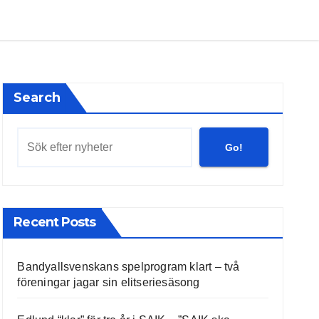
Search
Go!
Recent Posts
Bandyallsvenskans spelprogram klart – två
föreningar jagar sin elitseriesäsong