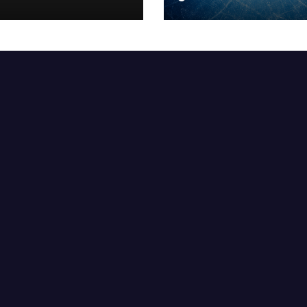
 hemma”
Level