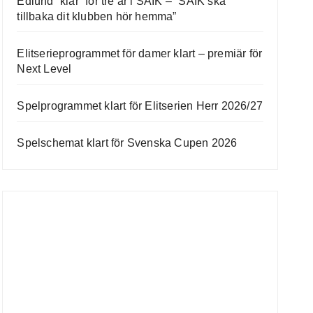
Edlund “klar” för tre år i SAIK – ”SAIK ska
tillbaka dit klubben hör hemma”
Elitserieprogrammet för damer klart – premiär för
Next Level
Spelprogrammet klart för Elitserien Herr 2026/27
Spelschemat klart för Svenska Cupen 2026