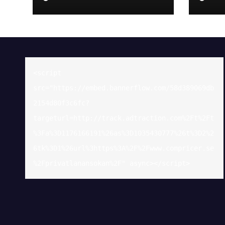
sin elitseriesäsong
hör
<script 
src="https://embed.bannerflow.com/58d389069db
2154d80f3c6fc?
targeturl=http://track.adtraction.com%2Ft%2Ft
%3Fa%3D1176166191%26as%3D1035430777%26t%3D2%2
6tk%3D1%26url%3https%3A%2F%2Fwww.compricer.se
%2Fprivatlanansokan%2F" async></script>