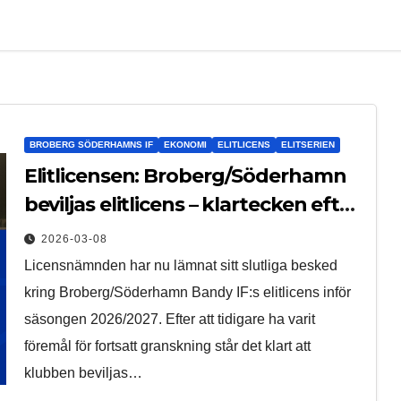
BROBERG SÖDERHAMNS IF
EKONOMI
ELITLICENS
ELITSERIEN
Elitlicensen: Broberg/Söderhamn
beviljas elitlicens – klartecken efter
fördjupad granskning
2026-03-08
Licensnämnden har nu lämnat sitt slutliga besked
kring Broberg/Söderhamn Bandy IF:s elitlicens inför
säsongen 2026/2027. Efter att tidigare ha varit
föremål för fortsatt granskning står det klart att
klubben beviljas…