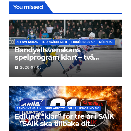
You missed
ALLSVENSKAN
DJURGÅRDENS IF
LIDKÖPINGS AIK
MÖLNDAL
Bandyallsvenskans
spelprogram klart – två
föreningar jagar sin
2026-07-05
elitseriesäsong
SANDVIKENS AIK
SPELARNYTT
VILLA LIDKÖPING BK
Edlund “klar” för tre år i SAIK
– ”SAIK ska tillbaka dit
klubben hör hemma”