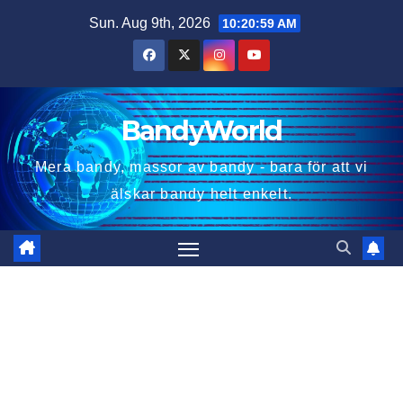
Skip
Sun. Aug 9th, 2026
10:21:00 AM
to
content
BandyWorld
Mera bandy, massor av bandy - bara för att vi
älskar bandy helt enkelt.