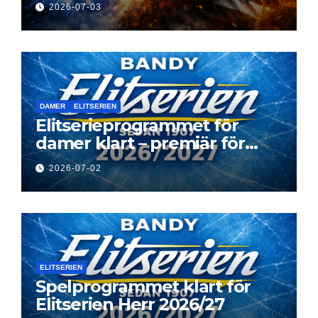
2026-07-03
DAMER
ELITSERIEN
Elitserieprogrammet för
damer klart – premiär för
Next Level
2026-07-02
ELITSERIEN
Spelprogrammet klart för
Elitserien Herr 2026/27